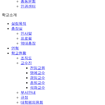
총동문회
인권센터
학교소개
설립목적
총장실
인사말
프로필
역대총장
연혁
학교현황
조직도
교수진
전임교원
명예교수
겸임교수
초빙교수
석좌교수
부서안내
규정
대학평의원회