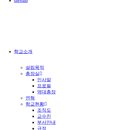
sitemap
학교소개
설립목적
총장실
인사말
프로필
역대총장
연혁
학교현황
조직도
교수진
부서안내
규정