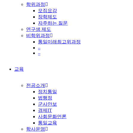
학위과정
모집요강
장학제도
자주하는 질문
연구생 제도
비학위과정
통일미래최고위과정
–
–
교육
전공소개
정치통일
법행정
군사안보
경제IT
사회문화언론
통일교육
학사운영