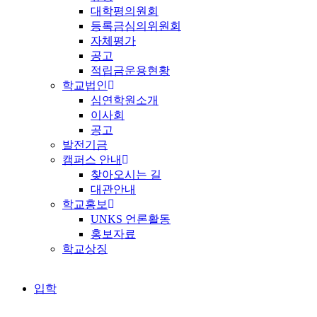
대학평의원회
등록금심의위원회
자체평가
공고
적립금운용현황
학교법인
심연학원소개
이사회
공고
발전기금
캠퍼스 안내
찾아오시는 길
대관안내
학교홍보
UNKS 언론활동
홍보자료
학교상징
입학