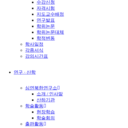
수강신청
자격시험
지도교수배정
연구발표
학위논문
학위논문대체
학적변동
학사일정
각종서식
강의시간표
연구 · 산학
심연북한연구소
소개 / 인사말
산하기관
학술활동
현장학습
학술회의
출판활동