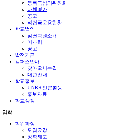
등록금심의위원회
자체평가
공고
적립금운용현황
학교법인
심연학원소개
이사회
공고
발전기금
캠퍼스안내
찾아오시는길
대관안내
학교홍보
UNKS 언론활동
홍보자료
학교상징
입학
학위과정
모집요강
장학제도