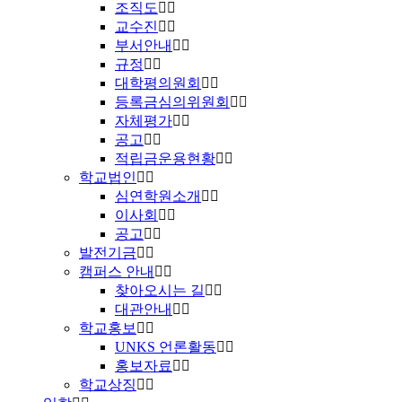
조직도
교수진
부서안내
규정
대학평의원회
등록금심의위원회
자체평가
공고
적립금운용현황
학교법인
심연학원소개
이사회
공고
발전기금
캠퍼스 안내
찾아오시는 길
대관안내
학교홍보
UNKS 언론활동
홍보자료
학교상징