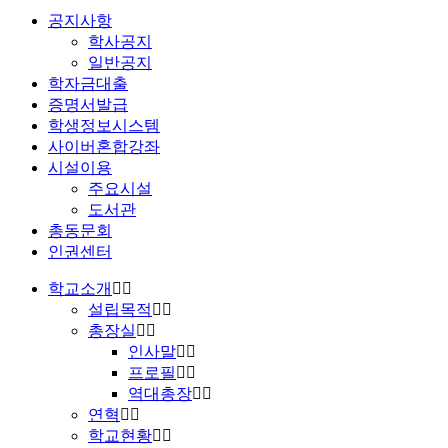
공지사항
학사공지
일반공지
학자금대출
증명서발급
학생정보시스템
사이버혼합강좌
시설이용
주요시설
도서관
총동문회
인권센터
학교소개
설립목적
총장실
인사말
프로필
역대총장
연혁
학교현황