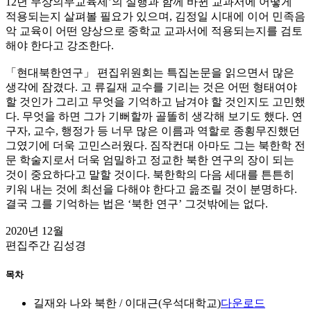
12년 무상의무교육제’의 실행과 함께 바뀐 교과서에 어떻게
적용되는지 살펴볼 필요가 있으며, 김정일 시대에 이어 민족음
악 교육이 어떤 양상으로 중학교 교과서에 적용되는지를 검토
해야 한다고 강조한다.
「현대북한연구」 편집위원회는 특집논문을 읽으면서 많은
생각에 잠겼다. 고 류길재 교수를 기리는 것은 어떤 형태여야
할 것인가 그리고 무엇을 기억하고 남겨야 할 것인지도 고민했
다. 무엇을 하면 그가 기뻐할까 골똘히 생각해 보기도 했다. 연
구자, 교수, 행정가 등 너무 많은 이름과 역할로 종횡무진했던
그였기에 더욱 고민스러웠다. 짐작컨대 아마도 그는 북한학 전
문 학술지로서 더욱 엄밀하고 정교한 북한 연구의 장이 되는
것이 중요하다고 말할 것이다. 북한학의 다음 세대를 튼튼히
키워 내는 것에 최선을 다해야 한다고 읊조릴 것이 분명하다.
결국 그를 기억하는 법은 ‘북한 연구’ 그것밖에는 없다.
2020년 12월
편집주간 김성경
목차
길재와 나와 북한 / 이대근(우석대학교)
다운로드