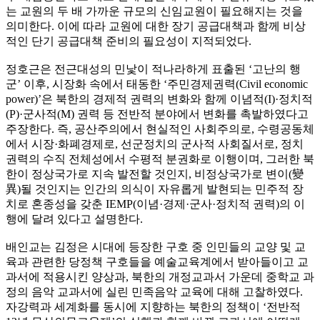
는 교원의 두 배 가까운 규모의 신임교원이 필요해지는 것을
의미한다. 이에 따라 교원에 대한 장기 공급대책과 함께 비상
적인 단기 공급대책 준비의 필요성이 지적되었다.
정호근은 전근대성의 민낯이 적나라하게 표출된 ‘고난의 행
군’ 이후, 시장화 속에서 태동한 ‘주민경제권력(Civil economic
power)’은 북한의 경제적 권력의 변화와 함께 이념적(I)·정치적
(P)·군사적(M) 권력 등 전반적 분야에서 변화를 촉발하였다고
주장한다. 즉, 공산주의에서 현실적인 사회주의로, 수령공동체
에서 시장·화폐경제로, 선군정치의 군사적 사회질서로, 정치
권력의 수직 전체성에서 수평적 분권화로 이행이며, 그러한 북
한이 정상국가로 지속 발전할 것인지, 비정상국가로 변이(變
異)될 것인지는 인간의 의식이 자유롭게 발현되는 민주적 장
치로 혼종성을 갖춘 IEMP(이념·경제·군사·정치적 권력)의 이
행에 달려 있다고 설명한다.
배인교는 김정은 시대에 등장한 구호 중 인민들의 교양 및 교
육과 관련한 당정책 구호들을 예술교육계에서 받아들이고 교
과서에 적용시킨 양상과, 북한의 개정교과서 가운데 중학교 과
정의 음악 교과서에 실린 민족음악 교육에 대해 고찰하였다.
자강력과 세계화를 동시에 지향하는 북한의 정책이 ‘전반적