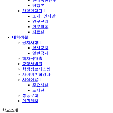
현대북한연구
단행본
산학협력단
소개 / 인사말
연구윤리
연구활동
자료실
대학생활
공지사항
학사공지
일반공지
학자금대출
증명서발급
학생정보시스템
사이버혼합강좌
시설이용
주요시설
도서관
총동문회
인권센터
학교소개