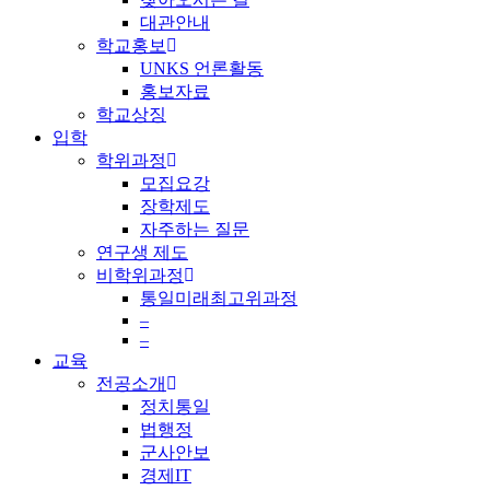
대관안내
학교홍보
UNKS 언론활동
홍보자료
학교상징
입학
학위과정
모집요강
장학제도
자주하는 질문
연구생 제도
비학위과정
통일미래최고위과정
–
–
교육
전공소개
정치통일
법행정
군사안보
경제IT