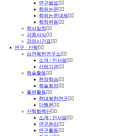
연구발표
학위논문
학위논문대체
학적변동
학사일정
각종서식
강의시간표
연구 · 산학
심연북한연구소
소개 / 인사말
산하기관
학술활동
현장학습
학술회의
출판활동
현대북한연구
단행본
산학협력단
소개 / 인사말
연구윤리
연구활동