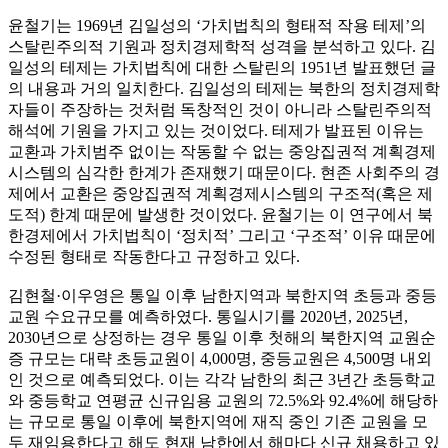
윤철기는 1969년 김일성의 ‘가치법칙의 형태적 작용 테제’의
스탈린주의적 기원과 정치경제학적 성격을 분석하고 있다. 김
일성의 테제는 가치법칙에 대한 스탈린의 1951년 발표했던 글
의 내용과 거의 일치한다. 김일성의 테제는 북한의 정치경제학
자들이 주장하는 것처럼 독창적인 것이 아니라 스탈린주의적
해석에 기원을 가지고 있는 것이었다. 테제가 발표된 이유는
교환과 가치범주 없이는 작동할 수 없는 중앙집권적 계획경제
시스템의 심각한 한계가 존재했기 때문이다. 현존 사회주의 경
제에서 교환은 중앙집권적 계획경제시스템의 구조적(혹은 제
도적) 한계 때문에 발생한 것이었다. 윤철기는 이 연구에서 북
한경제에서 가치법칙이 ‘정치적’ 그리고 ‘구조적’ 이유 때문에
수정된 형태로 작동한다고 규정하고 있다.
김현철·이우영은 통일 이후 남한지역과 북한지역 초등과 중등
교원 수요규모를 예측하였다. 통일시기를 2020년, 2025년,
2030년으로 상정하는 경우 통일 이후 첫해의 북한지역 교원순
증 규모는 대략 초등교원이 4,000명, 중등교원은 4,500명 내외
인 것으로 예측되었다. 이는 각각 남한의 최근 3년간 초등학교
와 중등학교 연평균 신규임용 교원의 72.5%와 92.4%에 해당하
는 규모로 통일 이후에 북한지역에 재직 중인 기존 교원을 모
두 재임용한다고 해도 현재 남한에서 해마다 신규 채용하고 있