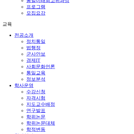
통일미래최고위과정
프로그램
모집요강
교육
전공소개
정치통일
법행정
군사안보
경제IT
사회문화언론
통일교육
정보분석
학사운영
수강신청
자격시험
지도교수배정
연구발표
학위논문
학위논문대체
학적변동