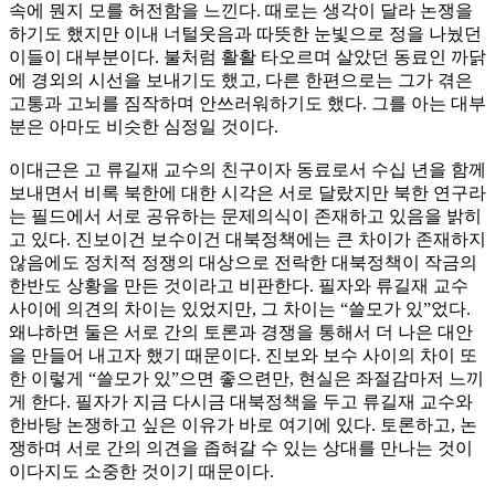
속에 뭔지 모를 허전함을 느낀다. 때로는 생각이 달라 논쟁을
하기도 했지만 이내 너털웃음과 따뜻한 눈빛으로 정을 나눴던
이들이 대부분이다. 불처럼 활활 타오르며 살았던 동료인 까닭
에 경외의 시선을 보내기도 했고, 다른 한편으로는 그가 겪은
고통과 고뇌를 짐작하며 안쓰러워하기도 했다. 그를 아는 대부
분은 아마도 비슷한 심정일 것이다.
이대근은 고 류길재 교수의 친구이자 동료로서 수십 년을 함께
보내면서 비록 북한에 대한 시각은 서로 달랐지만 북한 연구라
는 필드에서 서로 공유하는 문제의식이 존재하고 있음을 밝히
고 있다. 진보이건 보수이건 대북정책에는 큰 차이가 존재하지
않음에도 정치적 정쟁의 대상으로 전락한 대북정책이 작금의
한반도 상황을 만든 것이라고 비판한다. 필자와 류길재 교수
사이에 의견의 차이는 있었지만, 그 차이는 “쓸모가 있”었다.
왜냐하면 둘은 서로 간의 토론과 경쟁을 통해서 더 나은 대안
을 만들어 내고자 했기 때문이다. 진보와 보수 사이의 차이 또
한 이렇게 “쓸모가 있”으면 좋으련만, 현실은 좌절감마저 느끼
게 한다. 필자가 지금 다시금 대북정책을 두고 류길재 교수와
한바탕 논쟁하고 싶은 이유가 바로 여기에 있다. 토론하고, 논
쟁하며 서로 간의 의견을 좁혀갈 수 있는 상대를 만나는 것이
이다지도 소중한 것이기 때문이다.