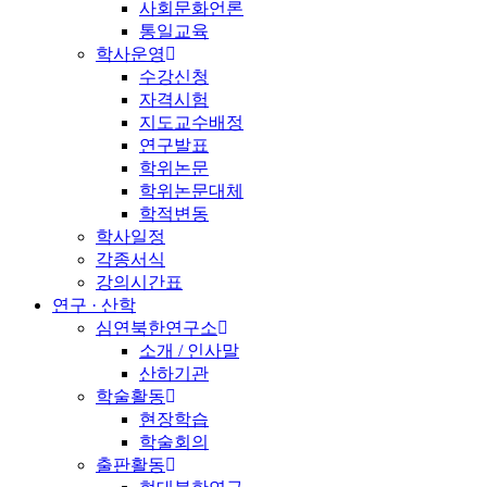
사회문화언론
통일교육
학사운영
수강신청
자격시험
지도교수배정
연구발표
학위논문
학위논문대체
학적변동
학사일정
각종서식
강의시간표
연구 · 산학
심연북한연구소
소개 / 인사말
산하기관
학술활동
현장학습
학술회의
출판활동