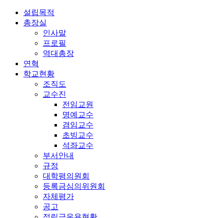
설립목적
총장실
인사말
프로필
역대총장
연혁
학교현황
조직도
교수진
전임교원
명예교수
겸임교수
초빙교수
석좌교수
부서안내
규정
대학평의원회
등록금심의위원회
자체평가
공고
적립금운용현황