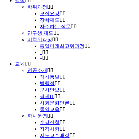
입학
학위과정
모집요강
장학제도
자주하는 질문
연구생 제도
비학위과정
통일미래최고위과정
–
–
교육
전공소개
정치통일
법행정
군사안보
경제IT
사회문화언론
통일교육
학사운영
수강신청
자격시험
지도교수배정