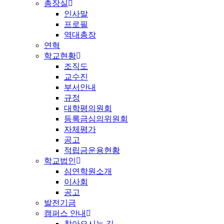
총장실
인사말
프로필
역대총장
연혁
학교현황
조직도
교수진
부서안내
규정
대학평의원회
등록금심의위원회
자체평가
공고
적립금운용현황
학교법인
심연학원소개
이사회
공고
발전기금
캠퍼스 안내
찾아오시는 길