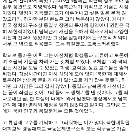
에 깊게 관여하게 되었고, 2013년 3월에는 박근혜 정부 초대 통
일부 장관으로 지명되었다. 남북관계가 최악으로 치닫던 시점
이었다. 열정이 가득했던 그가 이루어내고 싶은 일은 무척 많
았으리라. 하지만 분단 현실은 그리 녹록하지 않았다. 게다가
한국 정치의 구조상 통일부 장관의 독자적 영역이나 권한은 극
히 제한적이었다. 남북관계 개선을 위해서 학자로서의 다양한
비전과 전략이 있었지만 그것을 실행하기에는 구조적 제약이
너무 큰 벽으로 작용했다. 그는 좌절했고, 고통스러워했다.
학교로 돌아온 이후 그는 예전처럼 학생들과 교류하고 토론하
며 조금씩 기운을 차려 가는 것처럼 보였다. 모처럼 그와 격의
없는 시간을 보낼 수 있었던 학생, 교직원, 동료 교수들은 즐거
워했다. 점심시간이면 지하 식당에 모여 앉아 ‘북한’에 대해서
토론하던 삼청동 문화가 다시 일상으로 자리 잡는 듯했다. 하
지만 그 시간은 그리 길지 않았다. 통일과 남북관계 개선이라
는 꿈이 좌절된 것이 그의 몸에도 생채기를 낸 것이다. 그를 떠
나보내던 날, 한 학생이 나에게 와서 말했다. 병상에서도 남북
관계에 대한 염려와 애정을 잊지 않았다고 말이다. 그만큼 그
에게 북한 연구와 통일문제는 모든 것이었다.
고 류길재 교수를 기억하고 그리워하는 이가 많다. 북한대학원
대학교와 경남대학교 극동문제연구소의 모든 식구들은 가슴