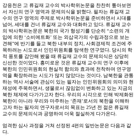
강응천은 고 류길재 교수의 박사학위논문을 찬찬히 톺아보면
서 자신의 연구 영역과 문제의식을 밝혔다. 필자는 류길재 교
수의 연구 영역의 주제로 박사학위논문을 준비하면서 시대를
넘어, 세대를 건너 류길재 교수와 대화하고 있다. 류길재 교수
의 박사학위논문은 북한의 국가 형성기를 단순히 “소련의 개
입에 의한 ‘소비에트화’ 또는 외삽국가의 수립과정으로 보는
견해”에 반기를 들고 북한 내부의 정치, 사회경제적 조건에 주
목하려는 시도로서 인민위원회를 탐색한 연구였다. 당시의 학
적 풍토를 감안해 봤을 때 류길재 교수의 문제의식은 상당히
신선한 것이었다. 흥미로운 것은 류길재 교수의 연구 이후에
북한의 인민위원회의 현실적 함의와 효과에 천착하며 연구영
역을 확장하려는 시도가 많지 않았다는 것이다. 남북한을 관통
하는 역사 서술에 관심이 있는 필자는 인민위원회의 의미와 현
재성에 주목하면서, 생물로서 끊임없이 변화하고 있는 지금의
북한 체제에 다가가고자 한다. 우리의 시각으로 인해 박제화된
북한이 아니라 우리와 마주하는 ‘존재’로서의 북한을 이해하
고자 하는 필자의 연구자로서의 목표는 25년 전 젊은 류길재
교수의 문제의식과 공명하여 더욱 절실하게 다가온다.
엄격한 심사 과정을 거쳐 선정된 4편의 일반논문은 다음과 같
다.