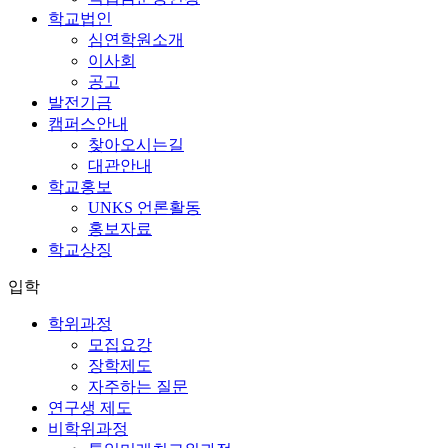
학교법인
심연학원소개
이사회
공고
발전기금
캠퍼스안내
찾아오시는길
대관안내
학교홍보
UNKS 언론활동
홍보자료
학교상징
입학
학위과정
모집요강
장학제도
자주하는 질문
연구생 제도
비학위과정