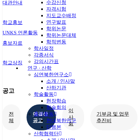
수강신청
대관안내
자격시험
지도교수배정
연구발표
학교홍보
학위논문
UNKS 언론활동
학위논문대체
학적변동
홍보자료
학사일정
각종서식
강의시간표
학교상징
연구 · 산학
심연북한연구소
소개 / 인사말
산하기관
공고
학술활동
현장학습
학술회의
이
전
예결산
기부금 및 업무
출판활동
사
체
공고
추진비
현대북한연구
회
단행본
산학협력단