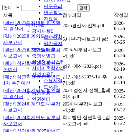
소개 / 인사말
연구윤리
검색
연구활동
제목
첨부파일
작성일
자료실
[결산] 2025회계연도 법인회
2026-
대학생활
2025결산서-전체.pdf
05-26
계 결산서
공지사항
[결산] 2025회계연도 내부감
2026-
학사공지
5.내부-감사보고서.pdf
05-26
사보고서
일반공지
[결산] 2025회계연도 외부감
학자금대출
2025-외부감사보고
2026-
05-26
사보고서
증명서발급
서.pdf
학생정보시스템
[예산] 심연학원 2026학년도
2026-
법인-예산-2026.pdf
사이버혼합강좌
02-19
본예산
시설이용
[예산] 심연학원 2025학년도
법인-예산-2025-1차추
2026-
주요시설
02-19
1차 추경예산
경.pdf
도서관
[결산] 2024회계연도 법인회
2024-결산서-전체_홈페
2025-
총동문회
05-22
계 결산서
이지.pdf
인권센터
[결산] 2024회계연도 내부감
2024_내부감사보고
2025-
05-22
사보고서
서.pdf
[결산] 2024회계연도 외부감
학교법인-심연학원-_감
2025-
05-22
사보고서
사보고서.pdf
[예산] 심연학원 2025학년도
2025-