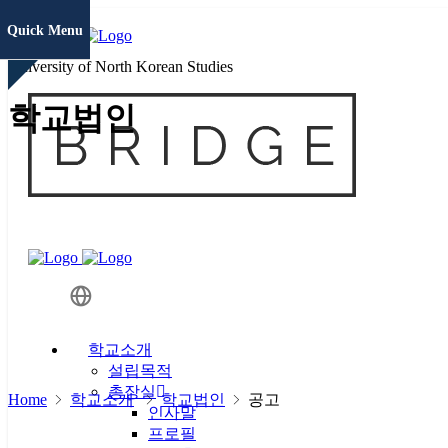
Quick Menu
University of North Korean Studies
학생정보
학교법인
시스템
증명서발급
통일미래 최
고위과정
현대북한연
구
학교소개
JAMS
설립목적
총장실
Home
학교소개
학교법인
공고
KCI논문
인사말
유사도검사
프로필