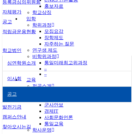
등록금심의위원회
홍보자료
자체평가
학교상징
입학
공고
학위과정
모집요강
적립금운용현황
장학제도
자주하는 질문
연구생 제도
학교법인
비학위과정
통일미래최고위과정
심연학원소개
–
–
이사회
교육
전공소개
정치통일
공고
법행정
군사안보
발전기금
경제IT
캠퍼스안내
사회문화언론
통일교육
찾아오시는길
학사운영