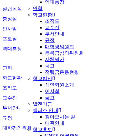
역대총장
연혁
설립목적
학교현황
총장실
조직도
교수진
인사말
부서안내
프로필
규정
대학평의원회
역대총장
등록금심의위원회
자체평가
공고
연혁
적립금운용현황
학교현황
학교법인
심연학원소개
조직도
이사회
공고
교수진
발전기금
부서안내
캠퍼스 안내
찾아오시는 길
규정
대관안내
대학평의원회
학교홍보
UNKS 언론활동