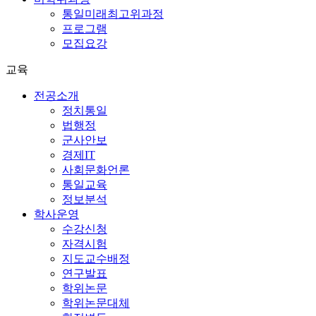
통일미래최고위과정
프로그램
모집요강
교육
전공소개
정치통일
법행정
군사안보
경제IT
사회문화언론
통일교육
정보분석
학사운영
수강신청
자격시험
지도교수배정
연구발표
학위논문
학위논문대체