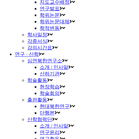
지도교수배정
연구발표
학위논문
학위논문대체
학적변동
학사일정
각종서식
강의시간표
연구 · 산학
심연북한연구소
소개 / 인사말
산하기관
학술활동
현장학습
학술회의
출판활동
현대북한연구
단행본
산학협력단
소개 / 인사말
연구윤리
연구활동