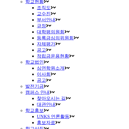
학교현황
조직도
교수진
부서안내
규정
대학평의원회
등록금심의위원회
자체평가
공고
적립금운용현황
학교법인
심연학원소개
이사회
공고
발전기금
캠퍼스 안내
찾아오시는 길
대관안내
학교홍보
UNKS 언론활동
홍보자료
학교상징