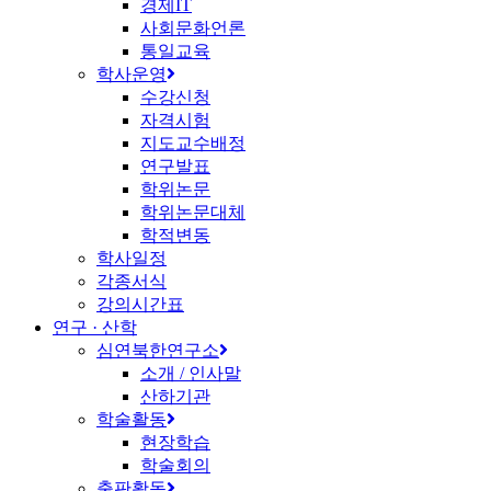
경제IT
사회문화언론
통일교육
학사운영
수강신청
자격시험
지도교수배정
연구발표
학위논문
학위논문대체
학적변동
학사일정
각종서식
강의시간표
연구 · 산학
심연북한연구소
소개 / 인사말
산하기관
학술활동
현장학습
학술회의
출판활동