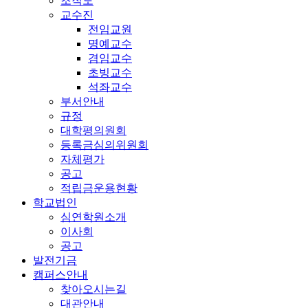
조직도
교수진
전임교원
명예교수
겸임교수
초빙교수
석좌교수
부서안내
규정
대학평의원회
등록금심의위원회
자체평가
공고
적립금운용현황
학교법인
심연학원소개
이사회
공고
발전기금
캠퍼스안내
찾아오시는길
대관안내