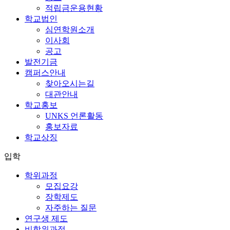
적립금운용현황
학교법인
심연학원소개
이사회
공고
발전기금
캠퍼스안내
찾아오시는길
대관안내
학교홍보
UNKS 언론활동
홍보자료
학교상징
입학
학위과정
모집요강
장학제도
자주하는 질문
연구생 제도
비학위과정