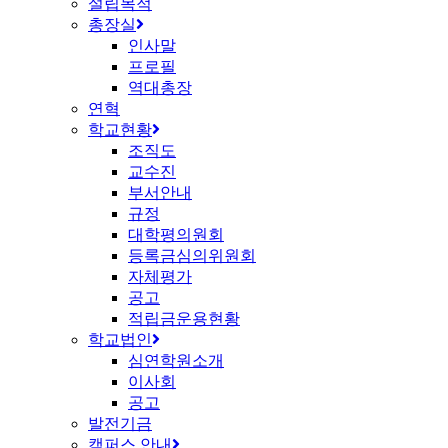
설립목적
총장실
인사말
프로필
역대총장
연혁
학교현황
조직도
교수진
부서안내
규정
대학평의원회
등록금심의위원회
자체평가
공고
적립금운용현황
학교법인
심연학원소개
이사회
공고
발전기금
캠퍼스 안내