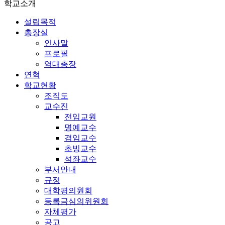
학교소개
설립목적
총장실
인사말
프로필
역대총장
연혁
학교현황
조직도
교수진
전임교원
명예교수
겸임교수
초빙교수
석좌교수
부서안내
규정
대학평의원회
등록금심의위원회
자체평가
공고