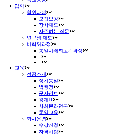
입학
학위과정
모집요강
장학제도
자주하는 질문
연구생 제도
비학위과정
통일미래최고위과정
–
–
교육
전공소개
정치통일
법행정
군사안보
경제IT
사회문화언론
통일교육
학사운영
수강신청
자격시험