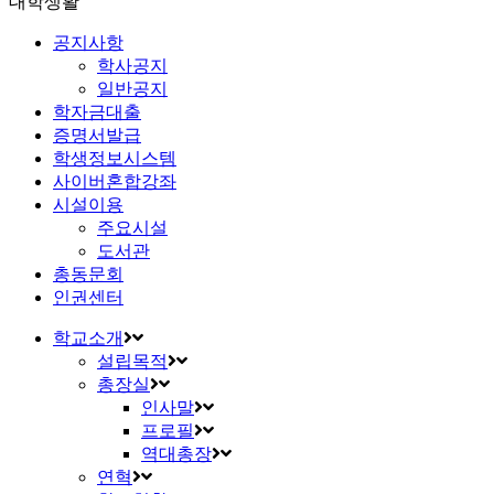
대학생활
공지사항
학사공지
일반공지
학자금대출
증명서발급
학생정보시스템
사이버혼합강좌
시설이용
주요시설
도서관
총동문회
인권센터
학교소개
설립목적
총장실
인사말
프로필
역대총장
연혁