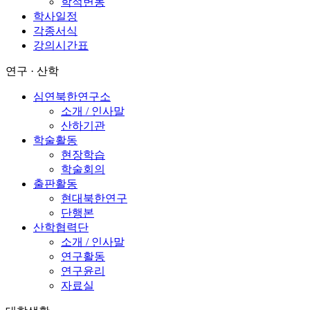
학적변동
학사일정
각종서식
강의시간표
연구 · 산학
심연북한연구소
소개 / 인사말
산하기관
학술활동
현장학습
학술회의
출판활동
현대북한연구
단행본
산학협력단
소개 / 인사말
연구활동
연구윤리
자료실