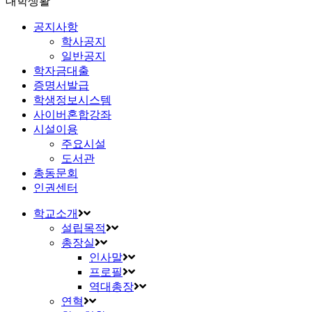
대학생활
공지사항
학사공지
일반공지
학자금대출
증명서발급
학생정보시스템
사이버혼합강좌
시설이용
주요시설
도서관
총동문회
인권센터
학교소개
설립목적
총장실
인사말
프로필
역대총장
연혁