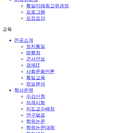
통일미래최고위과정
프로그램
모집요강
교육
전공소개
정치통일
법행정
군사안보
경제IT
사회문화언론
통일교육
정보분석
학사운영
수강신청
자격시험
지도교수배정
연구발표
학위논문
학위논문대체