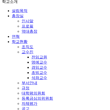
학교소개
설립목적
총장실
인사말
프로필
역대총장
연혁
학교현황
조직도
교수진
전임교원
명예교수
겸임교수
초빙교수
석좌교수
부서안내
규정
대학평의원회
등록금심의위원회
자체평가
공고