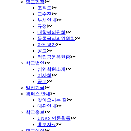
학교현황
조직도
교수진
부서안내
규정
대학평의원회
등록금심의위원회
자체평가
공고
적립금운용현황
학교법인
심연학원소개
이사회
공고
발전기금
캠퍼스 안내
찾아오시는 길
대관안내
학교홍보
UNKS 언론활동
홍보자료
학교상징