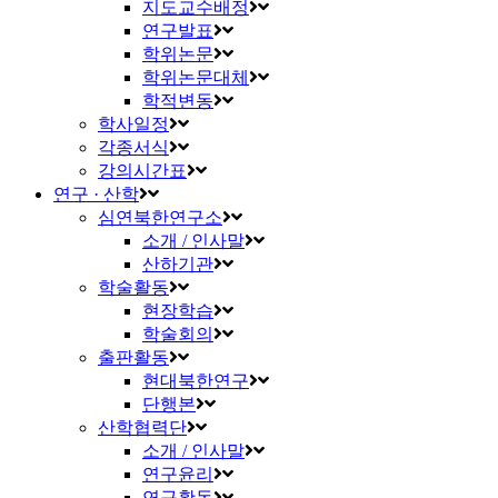
지도교수배정
연구발표
학위논문
학위논문대체
학적변동
학사일정
각종서식
강의시간표
연구 · 산학
심연북한연구소
소개 / 인사말
산하기관
학술활동
현장학습
학술회의
출판활동
현대북한연구
단행본
산학협력단
소개 / 인사말
연구윤리
연구활동