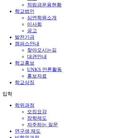
적립금운용현황
학교법인
심연학원소개
이사회
공고
발전기금
캠퍼스안내
찾아오시는길
대관안내
학교홍보
UNKS 언론활동
홍보자료
학교상징
입학
학위과정
모집요강
장학제도
자주하는 질문
연구생 제도
비학위과정