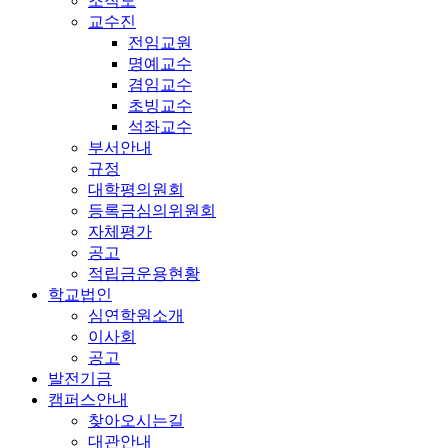
조직도
교수진
전임교원
명예교수
겸임교수
초빙교수
석좌교수
부서안내
규정
대학평의원회
등록금심의위원회
자체평가
공고
적립금운용현황
학교법인
심연학원소개
이사회
공고
발전기금
캠퍼스안내
찾아오시는길
대관안내