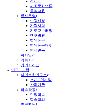
경제IT
사회문화언론
통일교육
학사운영
수강신청
자격시험
지도교수배정
연구발표
학위논문
학위논문대체
학적변동
학사일정
각종서식
강의시간표
연구 · 산학
심연북한연구소
소개 / 인사말
산하기관
학술활동
현장학습
학술회의
출판활동