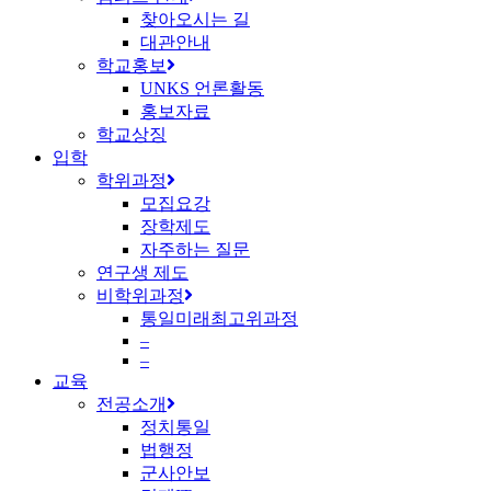
찾아오시는 길
대관안내
학교홍보
UNKS 언론활동
홍보자료
학교상징
입학
학위과정
모집요강
장학제도
자주하는 질문
연구생 제도
비학위과정
통일미래최고위과정
–
–
교육
전공소개
정치통일
법행정
군사안보