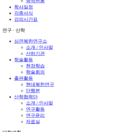
학적변동
학사일정
각종서식
강의시간표
연구 · 산학
심연북한연구소
소개 / 인사말
산하기관
학술활동
현장학습
학술회의
출판활동
현대북한연구
단행본
산학협력단
소개 / 인사말
연구활동
연구윤리
자료실