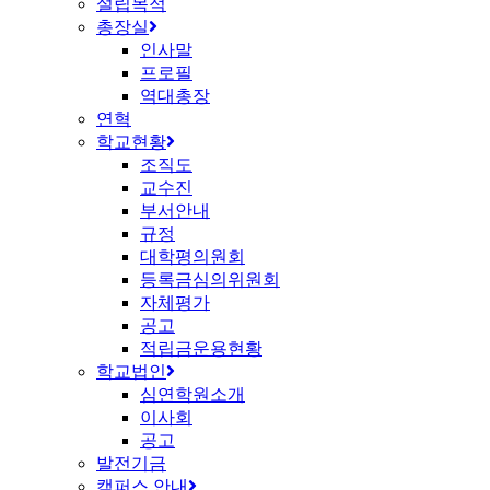
설립목적
총장실
인사말
프로필
역대총장
연혁
학교현황
조직도
교수진
부서안내
규정
대학평의원회
등록금심의위원회
자체평가
공고
적립금운용현황
학교법인
심연학원소개
이사회
공고
발전기금
캠퍼스 안내