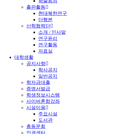
학술회의
출판활동
현대북한연구
단행본
산학협력단
소개 / 인사말
연구윤리
연구활동
자료실
대학생활
공지사항
학사공지
일반공지
학자금대출
증명서발급
학생정보시스템
사이버혼합강좌
시설이용
주요시설
도서관
총동문회
인권센터