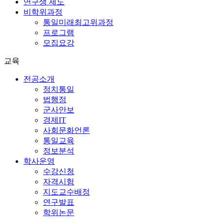
연구생 제도
비학위과정
통일미래최고위과정
프로그램
모집요강
교육
전공소개
정치통일
법행정
군사안보
경제IT
사회문화언론
통일교육
정보분석
학사운영
수강신청
자격시험
지도교수배정
연구발표
학위논문