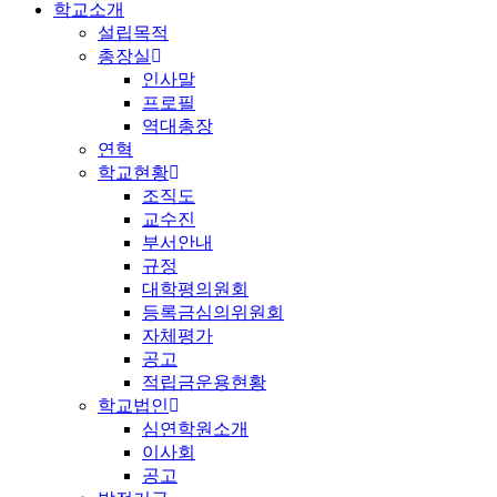
학교소개
설립목적
총장실
인사말
프로필
역대총장
연혁
학교현황
조직도
교수진
부서안내
규정
대학평의원회
등록금심의위원회
자체평가
공고
적립금운용현황
학교법인
심연학원소개
이사회
공고