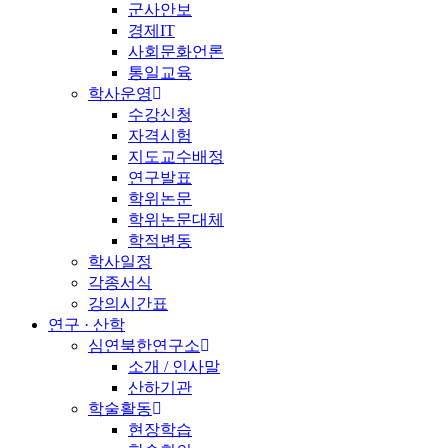
군사안보
경제IT
사회문화언론
통일교육
학사운영
수강신청
자격시험
지도교수배정
연구발표
학위논문
학위논문대체
학적변동
학사일정
각종서식
강의시간표
연구 · 산학
심연북한연구소
소개 / 인사말
산하기관
학술활동
현장학습