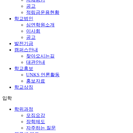
공고
적립금운용현황
학교법인
심연학원소개
이사회
공고
발전기금
캠퍼스안내
찾아오시는길
대관안내
학교홍보
UNKS 언론활동
홍보자료
학교상징
입학
학위과정
모집요강
장학제도
자주하는 질문