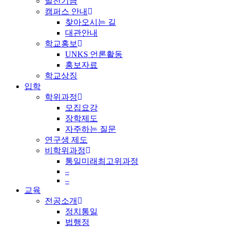
발전기금
캠퍼스 안내
찾아오시는 길
대관안내
학교홍보
UNKS 언론활동
홍보자료
학교상징
입학
학위과정
모집요강
장학제도
자주하는 질문
연구생 제도
비학위과정
통일미래최고위과정
–
–
교육
전공소개
정치통일
법행정