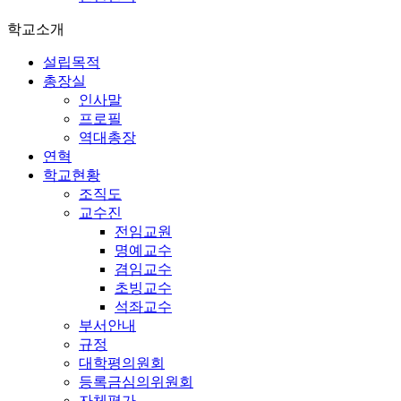
학교소개
설립목적
총장실
인사말
프로필
역대총장
연혁
학교현황
조직도
교수진
전임교원
명예교수
겸임교수
초빙교수
석좌교수
부서안내
규정
대학평의원회
등록금심의위원회
자체평가