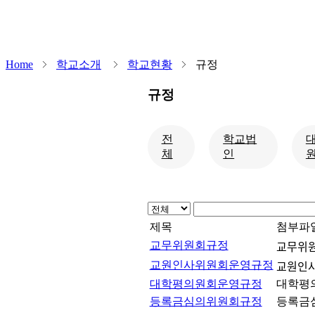
Home
학교소개
학교현황
규정
규정
전
학교법
체
인
제목
첨부파
교무위원회규정
교무위워
교원인사위원회운영규정
교원인ᄉ
대학평의원회운영규정
대학평의
등록금심의위원회규정
등록금심의