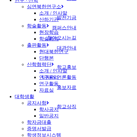
연구 · 산학
심연북한연구소
소개 / 인사말
발전기금
산하기관
학술활동
캠퍼스안내
현장학습
찾아오시는길
학술회의
출판활동
대관안내
현대북한연구
단행본
산학협력단
학교홍보
소개 / 인사말
연구윤리
UNKS 언론활동
연구활동
홍보자료
자료실
대학생활
공지사항
학교상징
학사공지
일반공지
학자금대출
증명서발급
학생정보시스템