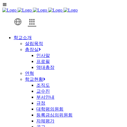
학교소개
설립목적
총장실
인사말
프로필
역대총장
연혁
학교현황
조직도
교수진
부서안내
규정
대학평의원회
등록금심의위원회
자체평가
공고