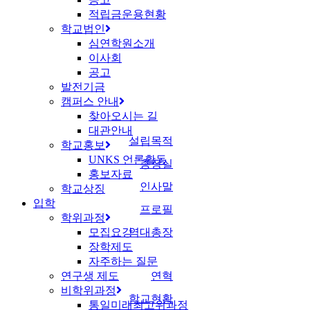
적립금운용현황
학교법인
심연학원소개
이사회
공고
발전기금
캠퍼스 안내
찾아오시는 길
대관안내
설립목적
학교홍보
UNKS 언론활동
총장실
홍보자료
인사말
학교상징
입학
프로필
학위과정
모집요강
역대총장
장학제도
자주하는 질문
연구생 제도
연혁
비학위과정
학교현황
통일미래최고위과정