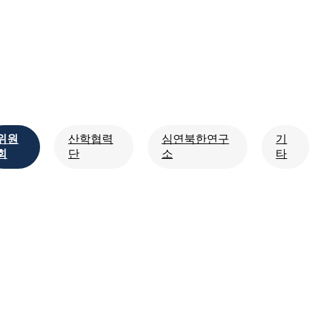
위원
산학협력
심연북한연구
기
회
단
소
타