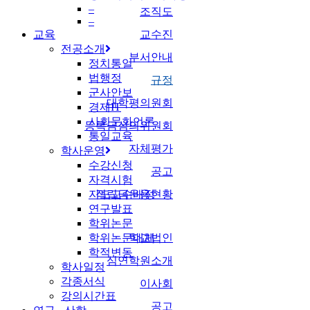
–
조직도
–
교육
교수진
전공소개
부서안내
정치통일
법행정
규정
군사안보
대학평의원회
경제IT
사회문화언론
등록금심의위원회
통일교육
자체평가
학사운영
수강신청
공고
자격시험
지도교수배정
적립금운용현황
연구발표
학위논문
학위논문대체
학교법인
학적변동
심연학원소개
학사일정
각종서식
이사회
강의시간표
공고