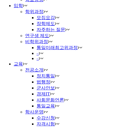
입학
학위과정
모집요강
장학제도
자주하는 질문
연구생 제도
비학위과정
통일미래최고위과정
–
–
교육
전공소개
정치통일
법행정
군사안보
경제IT
사회문화언론
통일교육
학사운영
수강신청
자격시험