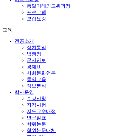
통일미래최고위과정
프로그램
모집요강
교육
전공소개
정치통일
법행정
군사안보
경제IT
사회문화언론
통일교육
정보분석
학사운영
수강신청
자격시험
지도교수배정
연구발표
학위논문
학위논문대체