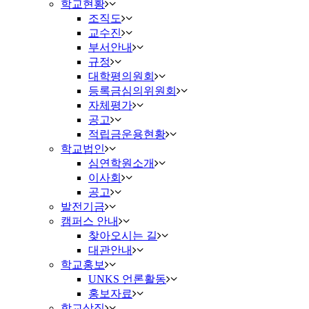
학교현황
조직도
교수진
부서안내
규정
대학평의원회
등록금심의위원회
자체평가
공고
적립금운용현황
학교법인
심연학원소개
이사회
공고
발전기금
캠퍼스 안내
찾아오시는 길
대관안내
학교홍보
UNKS 언론활동
홍보자료
학교상징