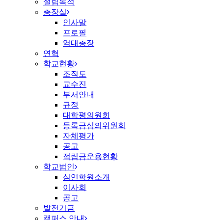
설립목적
총장실
인사말
프로필
역대총장
연혁
학교현황
조직도
교수진
부서안내
규정
대학평의원회
등록금심의위원회
자체평가
공고
적립금운용현황
학교법인
심연학원소개
이사회
공고
발전기금
캠퍼스 안내