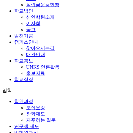
적립금운용현황
학교법인
심연학원소개
이사회
공고
발전기금
캠퍼스안내
찾아오시는길
대관안내
학교홍보
UNKS 언론활동
홍보자료
학교상징
입학
학위과정
모집요강
장학제도
자주하는 질문
연구생 제도
비학위과정