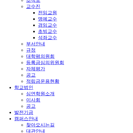
조직도
교수진
전임교원
명예교수
겸임교수
초빙교수
석좌교수
부서안내
규정
대학평의원회
등록금심의위원회
자체평가
공고
적립금운용현황
학교법인
심연학원소개
이사회
공고
발전기금
캠퍼스안내
찾아오시는길
대관안내