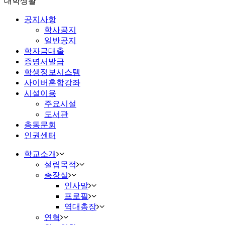
대학생활
공지사항
학사공지
일반공지
학자금대출
증명서발급
학생정보시스템
사이버혼합강좌
시설이용
주요시설
도서관
총동문회
인권센터
학교소개
설립목적
총장실
인사말
프로필
역대총장
연혁