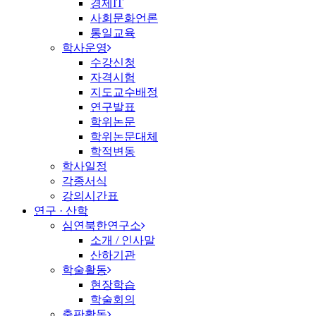
경제IT
사회문화언론
통일교육
학사운영
수강신청
자격시험
지도교수배정
연구발표
학위논문
학위논문대체
학적변동
학사일정
각종서식
강의시간표
연구 · 산학
심연북한연구소
소개 / 인사말
산하기관
학술활동
현장학습
학술회의
출판활동