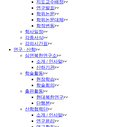
지도교수배정
연구발표
학위논문
학위논문대체
학적변동
학사일정
각종서식
강의시간표
연구 · 산학
심연북한연구소
소개 / 인사말
산하기관
학술활동
현장학습
학술회의
출판활동
현대북한연구
단행본
산학협력단
소개 / 인사말
연구윤리
연구활동