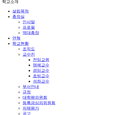
학교소개
설립목적
총장실
인사말
프로필
역대총장
연혁
학교현황
조직도
교수진
전임교원
명예교수
겸임교수
초빙교수
석좌교수
부서안내
규정
대학평의원회
등록금심의위원회
자체평가
공고