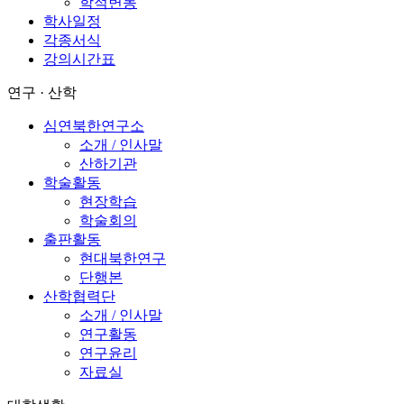
학적변동
학사일정
각종서식
강의시간표
연구 · 산학
심연북한연구소
소개 / 인사말
산하기관
학술활동
현장학습
학술회의
출판활동
현대북한연구
단행본
산학협력단
소개 / 인사말
연구활동
연구윤리
자료실