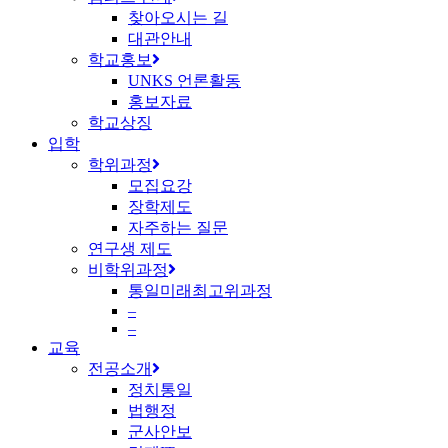
찾아오시는 길
대관안내
학교홍보
UNKS 언론활동
홍보자료
학교상징
입학
학위과정
모집요강
장학제도
자주하는 질문
연구생 제도
비학위과정
통일미래최고위과정
–
–
교육
전공소개
정치통일
법행정
군사안보