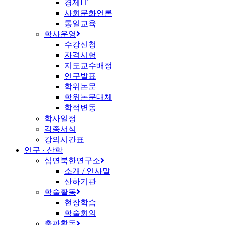
경제IT
사회문화언론
통일교육
학사운영
수강신청
자격시험
지도교수배정
연구발표
학위논문
학위논문대체
학적변동
학사일정
각종서식
강의시간표
연구 · 산학
심연북한연구소
소개 / 인사말
산하기관
학술활동
현장학습
학술회의
출판활동