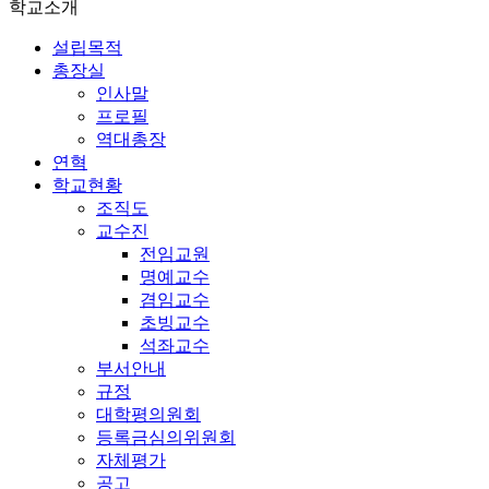
학교소개
설립목적
총장실
인사말
프로필
역대총장
연혁
학교현황
조직도
교수진
전임교원
명예교수
겸임교수
초빙교수
석좌교수
부서안내
규정
대학평의원회
등록금심의위원회
자체평가
공고