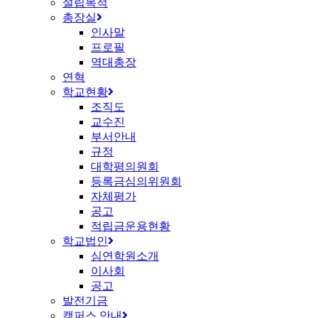
설립목적
총장실
인사말
프로필
역대총장
연혁
학교현황
조직도
교수진
부서안내
규정
대학평의원회
등록금심의위원회
자체평가
공고
적립금운용현황
학교법인
심연학원소개
이사회
공고
발전기금
캠퍼스 안내