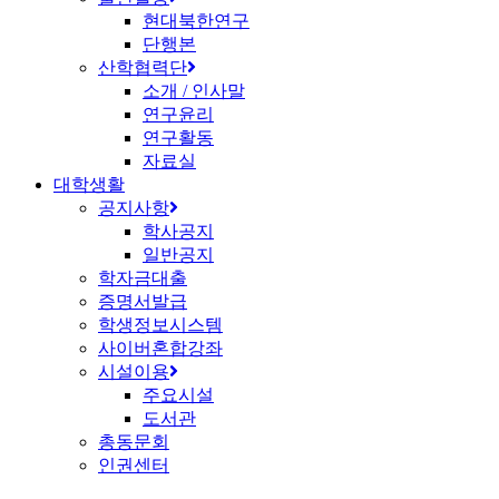
현대북한연구
단행본
산학협력단
소개 / 인사말
연구윤리
연구활동
자료실
대학생활
공지사항
학사공지
일반공지
학자금대출
증명서발급
학생정보시스템
사이버혼합강좌
시설이용
주요시설
도서관
총동문회
인권센터