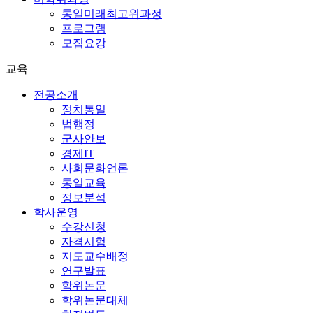
통일미래최고위과정
프로그램
모집요강
교육
전공소개
정치통일
법행정
군사안보
경제IT
사회문화언론
통일교육
정보분석
학사운영
수강신청
자격시험
지도교수배정
연구발표
학위논문
학위논문대체