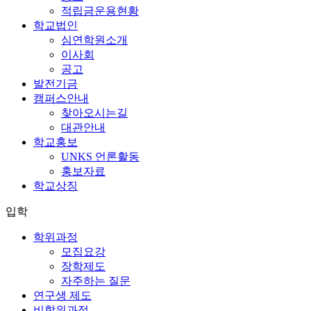
적립금운용현황
학교법인
심연학원소개
이사회
공고
발전기금
캠퍼스안내
찾아오시는길
대관안내
학교홍보
UNKS 언론활동
홍보자료
학교상징
입학
학위과정
모집요강
장학제도
자주하는 질문
연구생 제도
비학위과정