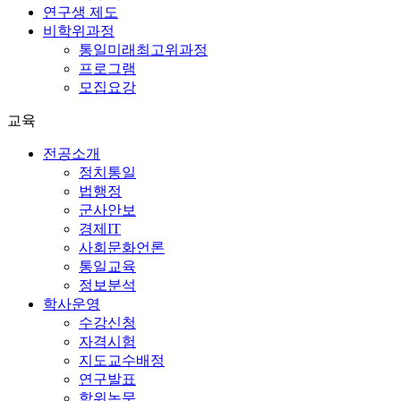
연구생 제도
비학위과정
통일미래최고위과정
프로그램
모집요강
교육
전공소개
정치통일
법행정
군사안보
경제IT
사회문화언론
통일교육
정보분석
학사운영
수강신청
자격시험
지도교수배정
연구발표
학위논문