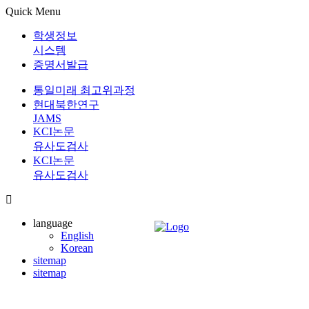
Quick Menu
학생정보
시스템
증명서발급
통일미래 최고위과정
현대북한연구
JAMS
KCI논문
유사도검사
KCI논문
유사도검사
language
English
Korean
sitemap
sitemap