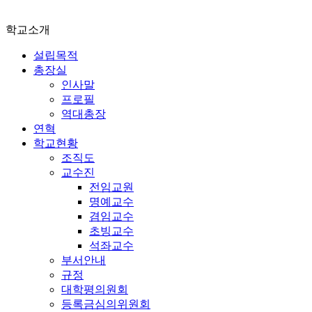
학교소개
설립목적
총장실
인사말
프로필
역대총장
연혁
학교현황
조직도
교수진
전임교원
명예교수
겸임교수
초빙교수
석좌교수
부서안내
규정
대학평의원회
등록금심의위원회