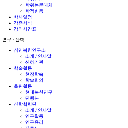
학위논문대체
학적변동
학사일정
각종서식
강의시간표
연구 · 산학
심연북한연구소
소개 / 인사말
산하기관
학술활동
현장학습
학술회의
출판활동
현대북한연구
단행본
산학협력단
소개 / 인사말
연구활동
연구윤리