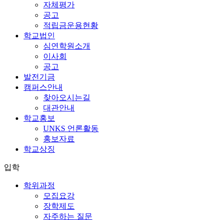
자체평가
공고
적립금운용현황
학교법인
심연학원소개
이사회
공고
발전기금
캠퍼스안내
찾아오시는길
대관안내
학교홍보
UNKS 언론활동
홍보자료
학교상징
입학
학위과정
모집요강
장학제도
자주하는 질문