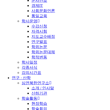
군사안보
경제IT
사회문화언론
통일교육
학사운영
수강신청
자격시험
지도교수배정
연구발표
학위논문
학위논문대체
학적변동
학사일정
각종서식
강의시간표
연구 · 산학
심연북한연구소
소개 / 인사말
산하기관
학술활동
현장학습
학술회의