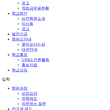
공고
적립금운용현황
학교법인
심연학원소개
이사회
공고
발전기금
캠퍼스안내
찾아오시는길
대관안내
학교홍보
UNKS 언론활동
홍보자료
학교상징
입학
학위과정
모집요강
장학제도
자주하는 질문
연구생 제도