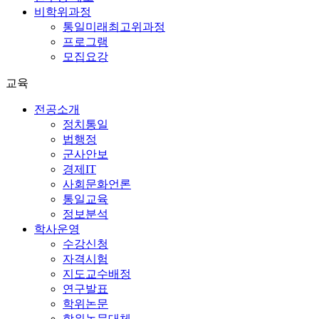
비학위과정
통일미래최고위과정
프로그램
모집요강
교육
전공소개
정치통일
법행정
군사안보
경제IT
사회문화언론
통일교육
정보분석
학사운영
수강신청
자격시험
지도교수배정
연구발표
학위논문
학위논문대체