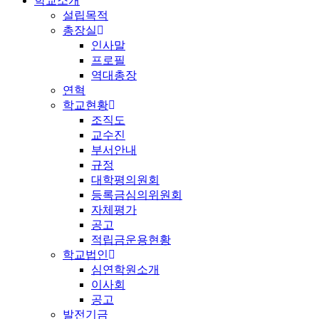
학교소개
설립목적
총장실
인사말
프로필
역대총장
연혁
학교현황
조직도
교수진
부서안내
규정
대학평의원회
등록금심의위원회
자체평가
공고
적립금운용현황
학교법인
심연학원소개
이사회
공고
발전기금