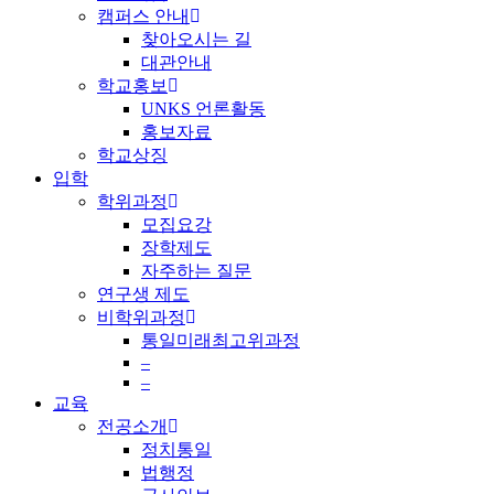
캠퍼스 안내
찾아오시는 길
대관안내
학교홍보
UNKS 언론활동
홍보자료
학교상징
입학
학위과정
모집요강
장학제도
자주하는 질문
연구생 제도
비학위과정
통일미래최고위과정
–
–
교육
전공소개
정치통일
법행정