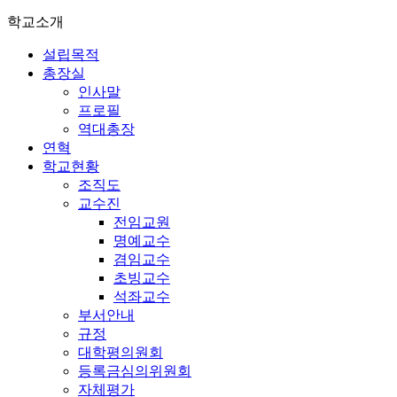
학교소개
설립목적
총장실
인사말
프로필
역대총장
연혁
학교현황
조직도
교수진
전임교원
명예교수
겸임교수
초빙교수
석좌교수
부서안내
규정
대학평의원회
등록금심의위원회
자체평가