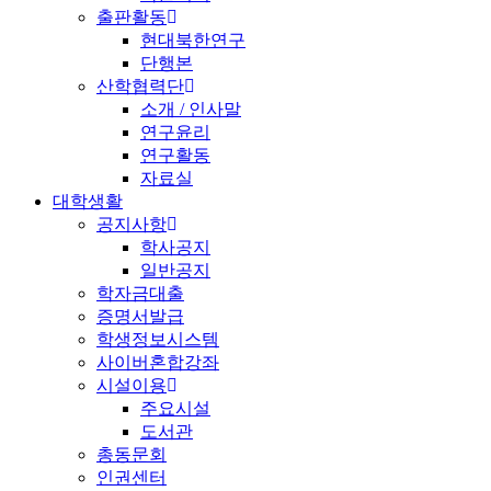
출판활동
현대북한연구
단행본
산학협력단
소개 / 인사말
연구윤리
연구활동
자료실
대학생활
공지사항
학사공지
일반공지
학자금대출
증명서발급
학생정보시스템
사이버혼합강좌
시설이용
주요시설
도서관
총동문회
인권센터