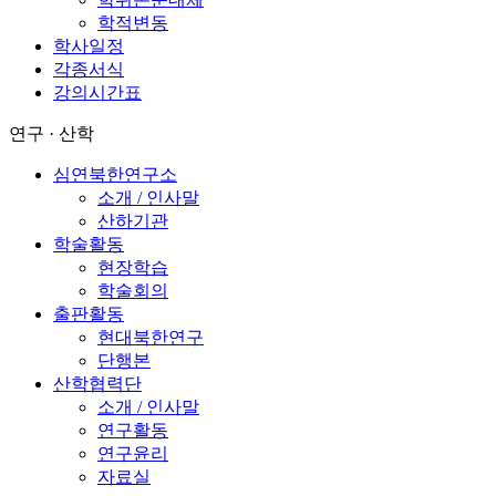
학적변동
학사일정
각종서식
강의시간표
연구 · 산학
심연북한연구소
소개 / 인사말
산하기관
학술활동
현장학습
학술회의
출판활동
현대북한연구
단행본
산학협력단
소개 / 인사말
연구활동
연구윤리
자료실