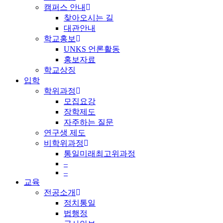
캠퍼스 안내
찾아오시는 길
대관안내
학교홍보
UNKS 언론활동
홍보자료
학교상징
입학
학위과정
모집요강
장학제도
자주하는 질문
연구생 제도
비학위과정
통일미래최고위과정
–
–
교육
전공소개
정치통일
법행정