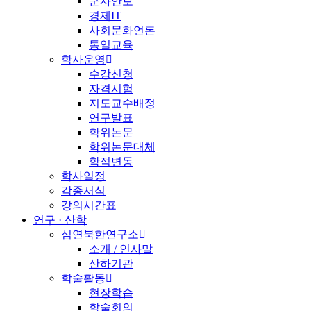
군사안보
경제IT
사회문화언론
통일교육
학사운영
수강신청
자격시험
지도교수배정
연구발표
학위논문
학위논문대체
학적변동
학사일정
각종서식
강의시간표
연구 · 산학
심연북한연구소
소개 / 인사말
산하기관
학술활동
현장학습
학술회의