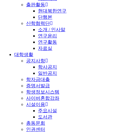
출판활동
현대북한연구
단행본
산학협력단
소개 / 인사말
연구윤리
연구활동
자료실
대학생활
공지사항
학사공지
일반공지
학자금대출
증명서발급
학생정보시스템
사이버혼합강좌
시설이용
주요시설
도서관
총동문회
인권센터