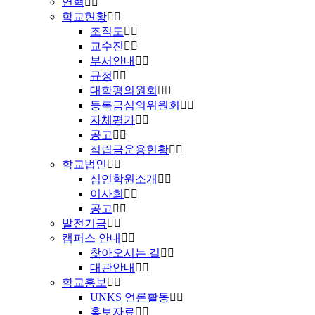
연혁
학교현황
조직도
교수진
부서안내
규정
대학평의원회
등록금심의위원회
자체평가
공고
적립금운용현황
학교법인
심연학원소개
이사회
공고
발전기금
캠퍼스 안내
찾아오시는 길
대관안내
학교홍보
UNKS 언론활동
홍보자료