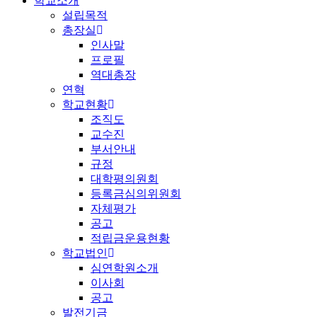
학교소개
설립목적
총장실
인사말
프로필
역대총장
연혁
학교현황
조직도
교수진
부서안내
규정
대학평의원회
등록금심의위원회
자체평가
공고
적립금운용현황
학교법인
심연학원소개
이사회
공고
발전기금