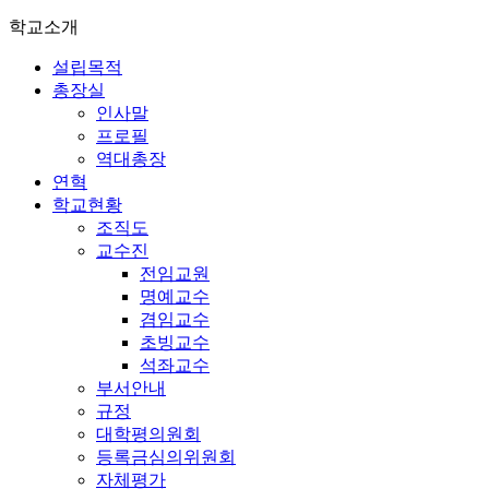
학교소개
설립목적
총장실
인사말
프로필
역대총장
연혁
학교현황
조직도
교수진
전임교원
명예교수
겸임교수
초빙교수
석좌교수
부서안내
규정
대학평의원회
등록금심의위원회
자체평가