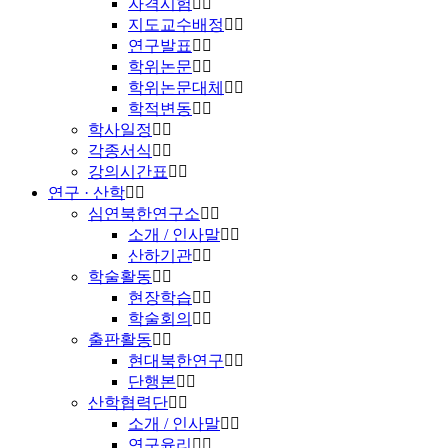
자격시험
지도교수배정
연구발표
학위논문
학위논문대체
학적변동
학사일정
각종서식
강의시간표
연구 · 산학
심연북한연구소
소개 / 인사말
산하기관
학술활동
현장학습
학술회의
출판활동
현대북한연구
단행본
산학협력단
소개 / 인사말
연구윤리