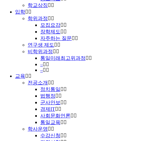
학교상징
입학
학위과정
모집요강
장학제도
자주하는 질문
연구생 제도
비학위과정
통일미래최고위과정
–
–
교육
전공소개
정치통일
법행정
군사안보
경제IT
사회문화언론
통일교육
학사운영
수강신청