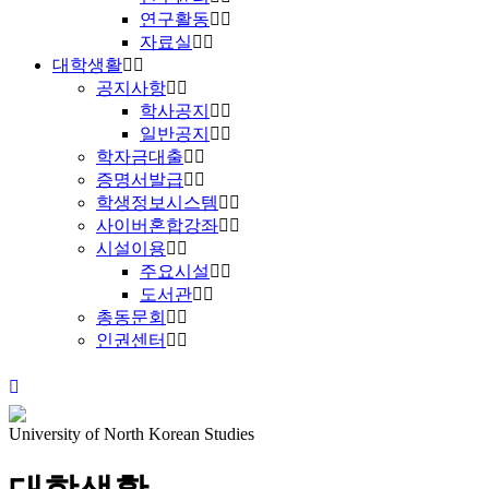
연구활동
자료실
대학생활
공지사항
학사공지
일반공지
학자금대출
증명서발급
학생정보시스템
사이버혼합강좌
시설이용
주요시설
도서관
총동문회
인권센터
University of North Korean Studies