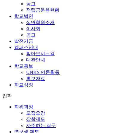
공고
적립금운용현황
학교법인
심연학원소개
이사회
공고
발전기금
캠퍼스안내
찾아오시는길
대관안내
학교홍보
UNKS 언론활동
홍보자료
학교상징
입학
학위과정
모집요강
장학제도
자주하는 질문
연구생 제도