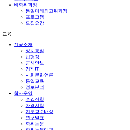
비학위과정
통일미래최고위과정
프로그램
모집요강
교육
전공소개
정치통일
법행정
군사안보
경제IT
사회문화언론
통일교육
정보분석
학사운영
수강신청
자격시험
지도교수배정
연구발표
학위논문
학위논문대체