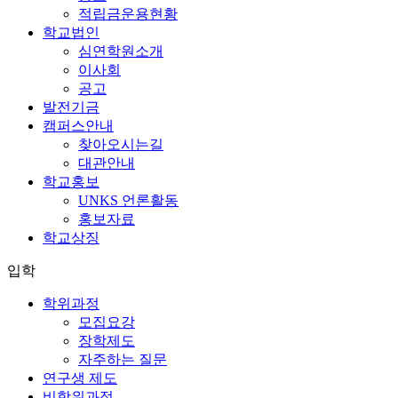
적립금운용현황
학교법인
심연학원소개
이사회
공고
발전기금
캠퍼스안내
찾아오시는길
대관안내
학교홍보
UNKS 언론활동
홍보자료
학교상징
입학
학위과정
모집요강
장학제도
자주하는 질문
연구생 제도
비학위과정