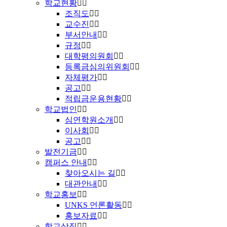
학교현황
조직도
교수진
부서안내
규정
대학평의원회
등록금심의위원회
자체평가
공고
적립금운용현황
학교법인
심연학원소개
이사회
공고
발전기금
캠퍼스 안내
찾아오시는 길
대관안내
학교홍보
UNKS 언론활동
홍보자료
학교상징