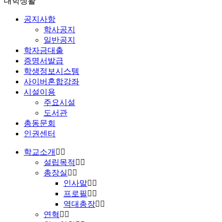
대학생활
공지사항
학사공지
일반공지
학자금대출
증명서발급
학생정보시스템
사이버혼합강좌
시설이용
주요시설
도서관
총동문회
인권센터
학교소개
설립목적
총장실
인사말
프로필
역대총장
연혁