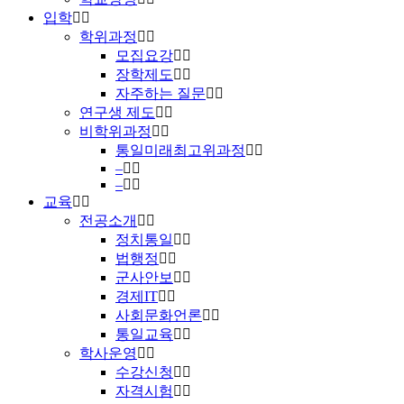
입학
학위과정
모집요강
장학제도
자주하는 질문
연구생 제도
비학위과정
통일미래최고위과정
–
–
교육
전공소개
정치통일
법행정
군사안보
경제IT
사회문화언론
통일교육
학사운영
수강신청
자격시험