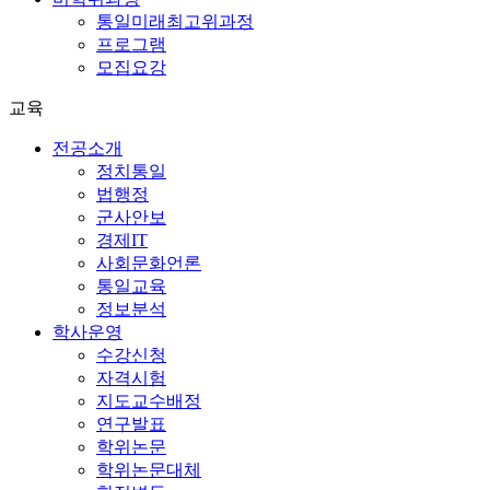
통일미래최고위과정
프로그램
모집요강
교육
전공소개
정치통일
법행정
군사안보
경제IT
사회문화언론
통일교육
정보분석
학사운영
수강신청
자격시험
지도교수배정
연구발표
학위논문
학위논문대체