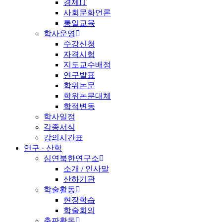
경제IT
사회문화언론
통일교육
학사운영
수강신청
자격시험
지도교수배정
연구발표
학위논문
학위논문대체
학적변동
학사일정
각종서식
강의시간표
연구 · 산학
심연북한연구소
소개 / 인사말
산하기관
학술활동
현장학습
학술회의
출판활동