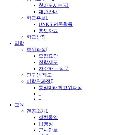
찾아오시는 길
대관안내
학교홍보
UNKS 언론활동
홍보자료
학교상징
입학
학위과정
모집요강
장학제도
자주하는 질문
연구생 제도
비학위과정
통일미래최고위과정
–
–
교육
전공소개
정치통일
법행정
군사안보