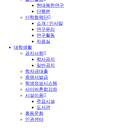
현대북한연구
단행본
산학협력단
소개 / 인사말
연구윤리
연구활동
자료실
대학생활
공지사항
학사공지
일반공지
학자금대출
증명서발급
학생정보시스템
사이버혼합강좌
시설이용
주요시설
도서관
총동문회
인권센터