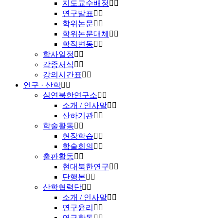
지도교수배정
연구발표
학위논문
학위논문대체
학적변동
학사일정
각종서식
강의시간표
연구 · 산학
심연북한연구소
소개 / 인사말
산하기관
학술활동
현장학습
학술회의
출판활동
현대북한연구
단행본
산학협력단
소개 / 인사말
연구윤리
연구활동