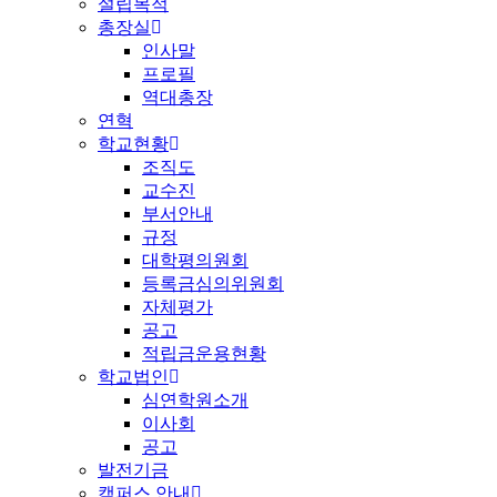
설립목적
총장실
인사말
프로필
역대총장
연혁
학교현황
조직도
교수진
부서안내
규정
대학평의원회
등록금심의위원회
자체평가
공고
적립금운용현황
학교법인
심연학원소개
이사회
공고
발전기금
캠퍼스 안내