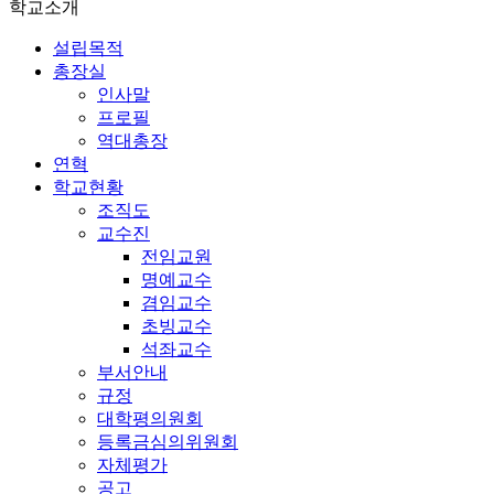
학교소개
설립목적
총장실
인사말
프로필
역대총장
연혁
학교현황
조직도
교수진
전임교원
명예교수
겸임교수
초빙교수
석좌교수
부서안내
규정
대학평의원회
등록금심의위원회
자체평가
공고