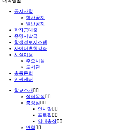
대학생활
공지사항
학사공지
일반공지
학자금대출
증명서발급
학생정보시스템
사이버혼합강좌
시설이용
주요시설
도서관
총동문회
인권센터
학교소개
설립목적
총장실
인사말
프로필
역대총장
연혁