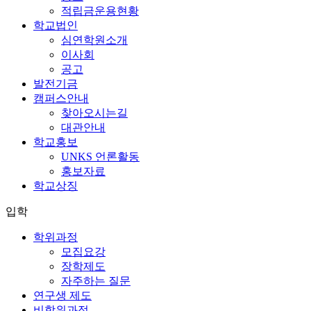
적립금운용현황
학교법인
심연학원소개
이사회
공고
발전기금
캠퍼스안내
찾아오시는길
대관안내
학교홍보
UNKS 언론활동
홍보자료
학교상징
입학
학위과정
모집요강
장학제도
자주하는 질문
연구생 제도
비학위과정