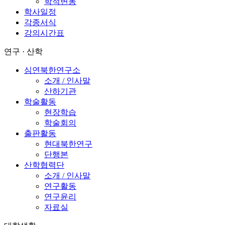
학적변동
학사일정
각종서식
강의시간표
연구 · 산학
심연북한연구소
소개 / 인사말
산하기관
학술활동
현장학습
학술회의
출판활동
현대북한연구
단행본
산학협력단
소개 / 인사말
연구활동
연구윤리
자료실