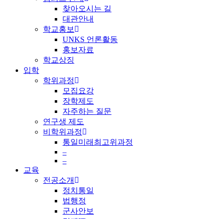
찾아오시는 길
대관안내
학교홍보
UNKS 언론활동
홍보자료
학교상징
입학
학위과정
모집요강
장학제도
자주하는 질문
연구생 제도
비학위과정
통일미래최고위과정
–
–
교육
전공소개
정치통일
법행정
군사안보