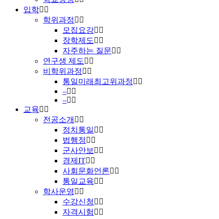
입학
학위과정
모집요강
장학제도
자주하는 질문
연구생 제도
비학위과정
통일미래최고위과정
–
–
교육
전공소개
정치통일
법행정
군사안보
경제IT
사회문화언론
통일교육
학사운영
수강신청
자격시험