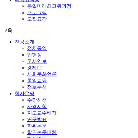
통일미래최고위과정
프로그램
모집요강
교육
전공소개
정치통일
법행정
군사안보
경제IT
사회문화언론
통일교육
정보분석
학사운영
수강신청
자격시험
지도교수배정
연구발표
학위논문
학위논문대체