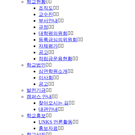
학교현황
조직도
교수진
부서안내
규정
대학평의원회
등록금심의위원회
자체평가
공고
적립금운용현황
학교법인
심연학원소개
이사회
공고
발전기금
캠퍼스 안내
찾아오시는 길
대관안내
학교홍보
UNKS 언론활동
홍보자료
학교상징