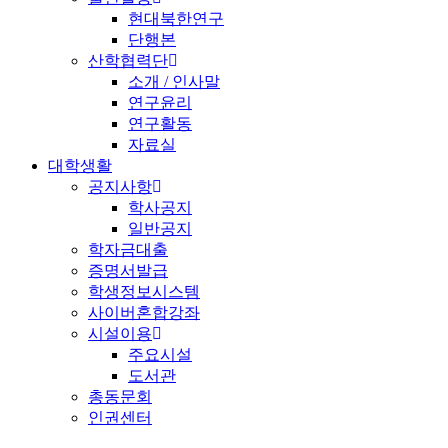
현대북한연구
단행본
산학협력단
소개 / 인사말
연구윤리
연구활동
자료실
대학생활
공지사항
학사공지
일반공지
학자금대출
증명서발급
학생정보시스템
사이버혼합강좌
시설이용
주요시설
도서관
총동문회
인권센터