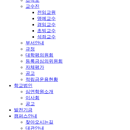
조직도
교수진
전임교원
명예교수
겸임교수
초빙교수
석좌교수
부서안내
규정
대학평의원회
등록금심의위원회
자체평가
공고
적립금운용현황
학교법인
심연학원소개
이사회
공고
발전기금
캠퍼스안내
찾아오시는길
대관안내