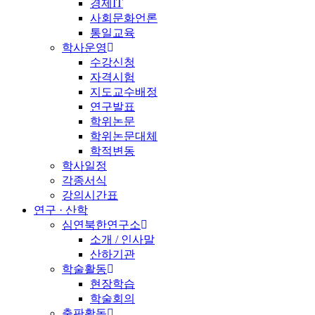
경제IT
사회문화언론
통일교육
학사운영
수강신청
자격시험
지도교수배정
연구발표
학위논문
학위논문대체
학적변동
학사일정
각종서식
강의시간표
연구 · 산학
심연북한연구소
소개 / 인사말
산하기관
학술활동
현장학습
학술회의
출판활동