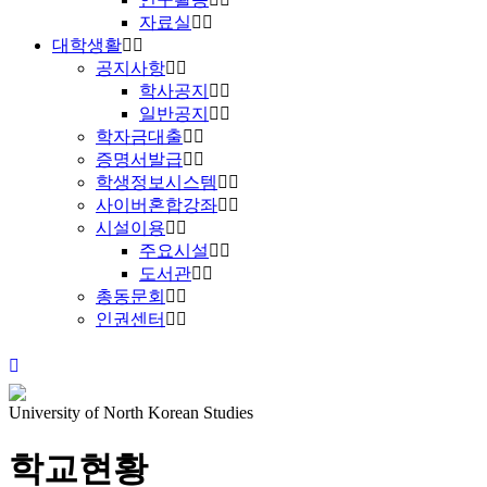
자료실
대학생활
공지사항
학사공지
일반공지
학자금대출
증명서발급
학생정보시스템
사이버혼합강좌
시설이용
주요시설
도서관
총동문회
인권센터
University of North Korean Studies
학교현황