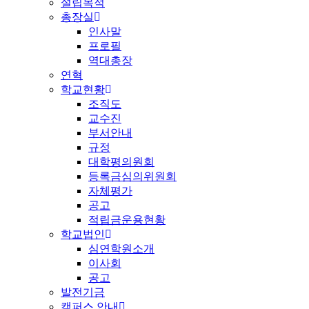
설립목적
총장실
인사말
프로필
역대총장
연혁
학교현황
조직도
교수진
부서안내
규정
대학평의원회
등록금심의위원회
자체평가
공고
적립금운용현황
학교법인
심연학원소개
이사회
공고
발전기금
캠퍼스 안내