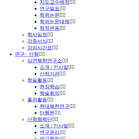
지도교수배정
연구발표
학위논문
학위논문대체
학적변동
학사일정
각종서식
강의시간표
연구 · 산학
심연북한연구소
소개 / 인사말
산하기관
학술활동
현장학습
학술회의
출판활동
현대북한연구
단행본
산학협력단
소개 / 인사말
연구윤리
연구활동