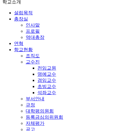
학교소개
설립목적
총장실
인사말
프로필
역대총장
연혁
학교현황
조직도
교수진
전임교원
명예교수
겸임교수
초빙교수
석좌교수
부서안내
규정
대학평의원회
등록금심의위원회
자체평가
공고