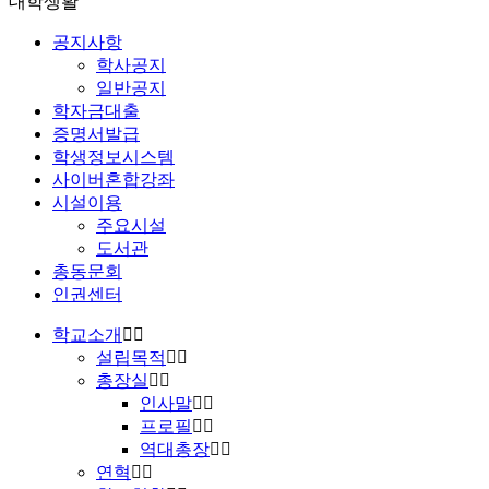
대학생활
공지사항
학사공지
일반공지
학자금대출
증명서발급
학생정보시스템
사이버혼합강좌
시설이용
주요시설
도서관
총동문회
인권센터
학교소개
설립목적
총장실
인사말
프로필
역대총장
연혁