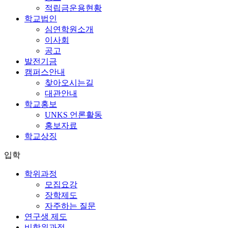
적립금운용현황
학교법인
심연학원소개
이사회
공고
발전기금
캠퍼스안내
찾아오시는길
대관안내
학교홍보
UNKS 언론활동
홍보자료
학교상징
입학
학위과정
모집요강
장학제도
자주하는 질문
연구생 제도
비학위과정