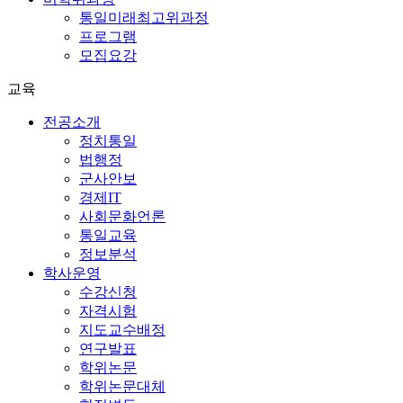
통일미래최고위과정
프로그램
모집요강
교육
전공소개
정치통일
법행정
군사안보
경제IT
사회문화언론
통일교육
정보분석
학사운영
수강신청
자격시험
지도교수배정
연구발표
학위논문
학위논문대체