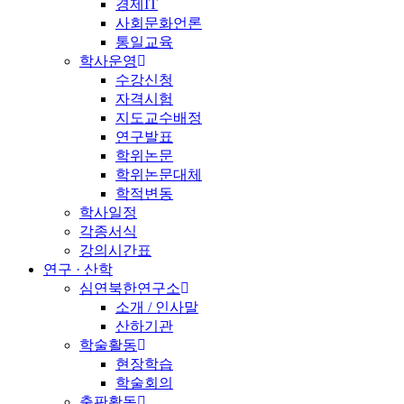
경제IT
사회문화언론
통일교육
학사운영
수강신청
자격시험
지도교수배정
연구발표
학위논문
학위논문대체
학적변동
학사일정
각종서식
강의시간표
연구 · 산학
심연북한연구소
소개 / 인사말
산하기관
학술활동
현장학습
학술회의
출판활동