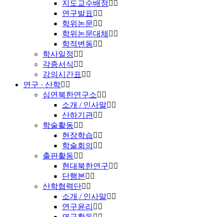
지도교수배정
연구발표
학위논문
학위논문대체
학적변동
학사일정
각종서식
강의시간표
연구 · 산학
심연북한연구소
소개 / 인사말
산하기관
학술활동
현장학습
학술회의
출판활동
현대북한연구
단행본
산학협력단
소개 / 인사말
연구윤리
연구활동