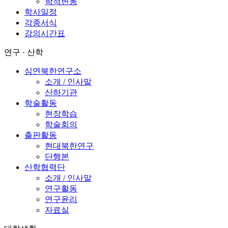
학적변동
학사일정
각종서식
강의시간표
연구 · 산학
심연북한연구소
소개 / 인사말
산하기관
학술활동
현장학습
학술회의
출판활동
현대북한연구
단행본
산학협력단
소개 / 인사말
연구활동
연구윤리
자료실