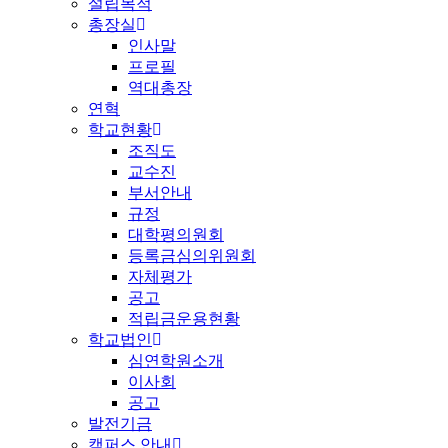
설립목적
총장실
인사말
프로필
역대총장
연혁
학교현황
조직도
교수진
부서안내
규정
대학평의원회
등록금심의위원회
자체평가
공고
적립금운용현황
학교법인
심연학원소개
이사회
공고
발전기금
캠퍼스 안내