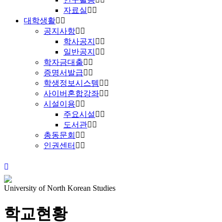
자료실
대학생활
공지사항
학사공지
일반공지
학자금대출
증명서발급
학생정보시스템
사이버혼합강좌
시설이용
주요시설
도서관
총동문회
인권센터
University of North Korean Studies
학교현황