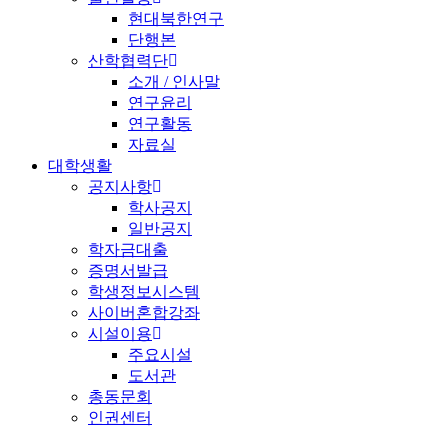
현대북한연구
단행본
산학협력단
소개 / 인사말
연구윤리
연구활동
자료실
대학생활
공지사항
학사공지
일반공지
학자금대출
증명서발급
학생정보시스템
사이버혼합강좌
시설이용
주요시설
도서관
총동문회
인권센터