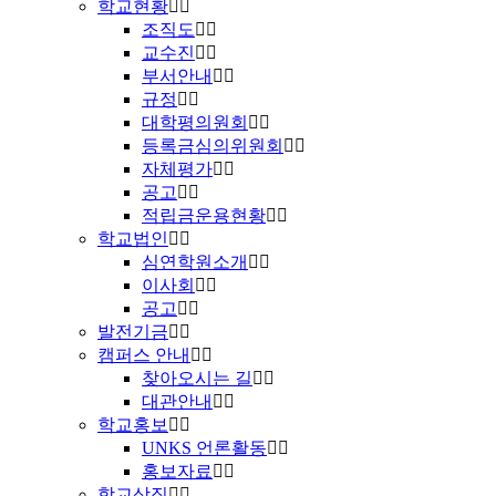
학교현황
조직도
교수진
부서안내
규정
대학평의원회
등록금심의위원회
자체평가
공고
적립금운용현황
학교법인
심연학원소개
이사회
공고
발전기금
캠퍼스 안내
찾아오시는 길
대관안내
학교홍보
UNKS 언론활동
홍보자료
학교상징