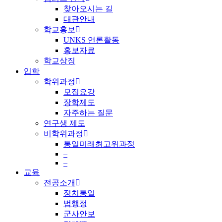
찾아오시는 길
대관안내
학교홍보
UNKS 언론활동
홍보자료
학교상징
입학
학위과정
모집요강
장학제도
자주하는 질문
연구생 제도
비학위과정
통일미래최고위과정
–
–
교육
전공소개
정치통일
법행정
군사안보