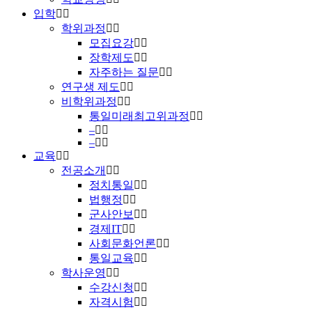
입학
학위과정
모집요강
장학제도
자주하는 질문
연구생 제도
비학위과정
통일미래최고위과정
–
–
교육
전공소개
정치통일
법행정
군사안보
경제IT
사회문화언론
통일교육
학사운영
수강신청
자격시험