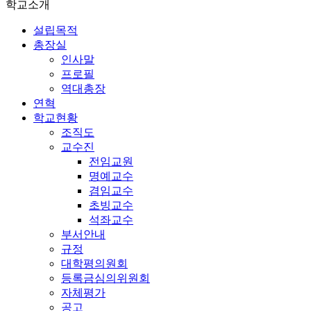
학교소개
설립목적
총장실
인사말
프로필
역대총장
연혁
학교현황
조직도
교수진
전임교원
명예교수
겸임교수
초빙교수
석좌교수
부서안내
규정
대학평의원회
등록금심의위원회
자체평가
공고