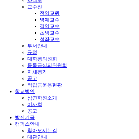
조직도
교수진
전임교원
명예교수
겸임교수
초빙교수
석좌교수
부서안내
규정
대학평의원회
등록금심의위원회
자체평가
공고
적립금운용현황
학교법인
심연학원소개
이사회
공고
발전기금
캠퍼스안내
찾아오시는길
대관안내