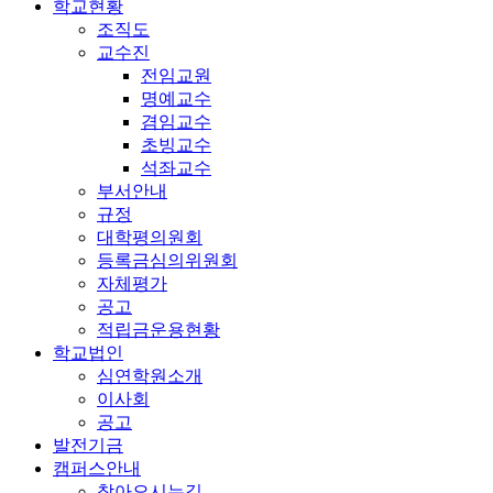
학교현황
조직도
교수진
전임교원
명예교수
겸임교수
초빙교수
석좌교수
부서안내
규정
대학평의원회
등록금심의위원회
자체평가
공고
적립금운용현황
학교법인
심연학원소개
이사회
공고
발전기금
캠퍼스안내
찾아오시는길