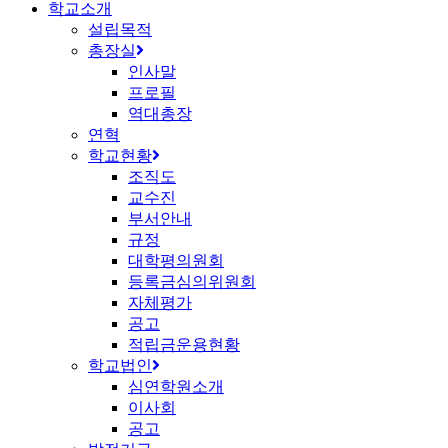
학교소개
설립목적
총장실
인사말
프로필
역대총장
연혁
학교현황
조직도
교수진
부서안내
규정
대학평의원회
등록금심의위원회
자체평가
공고
적립금운용현황
학교법인
심연학원소개
이사회
공고