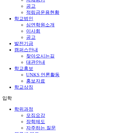
공고
적립금운용현황
학교법인
심연학원소개
이사회
공고
발전기금
캠퍼스안내
찾아오시는길
대관안내
학교홍보
UNKS 언론활동
홍보자료
학교상징
입학
학위과정
모집요강
장학제도
자주하는 질문