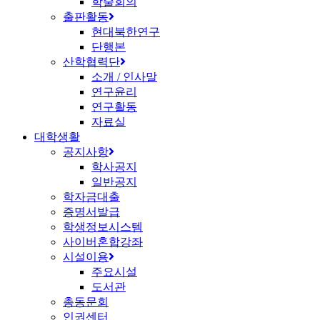
학술회의
출판활동
현대북한연구
단행본
산학협력단
소개 / 인사말
연구윤리
연구활동
자료실
대학생활
공지사항
학사공지
일반공지
학자금대출
증명서발급
학생정보시스템
사이버혼합강좌
시설이용
주요시설
도서관
총동문회
인권센터