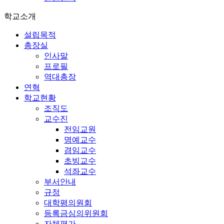
학교소개
설립목적
총장실
인사말
프로필
역대총장
연혁
학교현황
조직도
교수진
전임교원
명예교수
겸임교수
초빙교수
석좌교수
부서안내
규정
대학평의원회
등록금심의위원회
자체평가