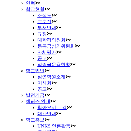
연혁
학교현황
조직도
교수진
부서안내
규정
대학평의원회
등록금심의위원회
자체평가
공고
적립금운용현황
학교법인
심연학원소개
이사회
공고
발전기금
캠퍼스 안내
찾아오시는 길
대관안내
학교홍보
UNKS 언론활동