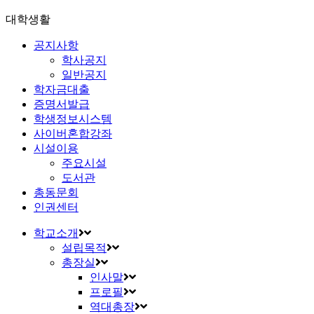
대학생활
공지사항
학사공지
일반공지
학자금대출
증명서발급
학생정보시스템
사이버혼합강좌
시설이용
주요시설
도서관
총동문회
인권센터
학교소개
설립목적
총장실
인사말
프로필
역대총장