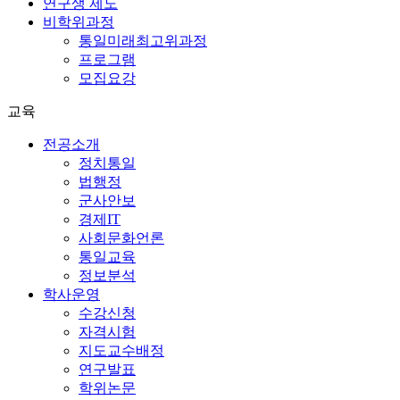
연구생 제도
비학위과정
통일미래최고위과정
프로그램
모집요강
교육
전공소개
정치통일
법행정
군사안보
경제IT
사회문화언론
통일교육
정보분석
학사운영
수강신청
자격시험
지도교수배정
연구발표
학위논문