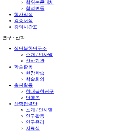
학위논문대체
학적변동
학사일정
각종서식
강의시간표
연구 · 산학
심연북한연구소
소개 / 인사말
산하기관
학술활동
현장학습
학술회의
출판활동
현대북한연구
단행본
산학협력단
소개 / 인사말
연구활동
연구윤리
자료실