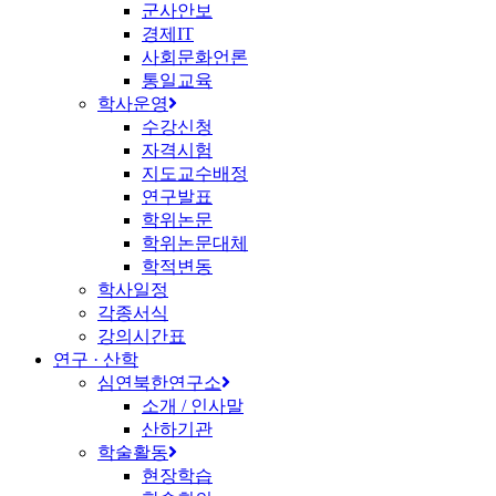
군사안보
경제IT
사회문화언론
통일교육
학사운영
수강신청
자격시험
지도교수배정
연구발표
학위논문
학위논문대체
학적변동
학사일정
각종서식
강의시간표
연구 · 산학
심연북한연구소
소개 / 인사말
산하기관
학술활동
현장학습