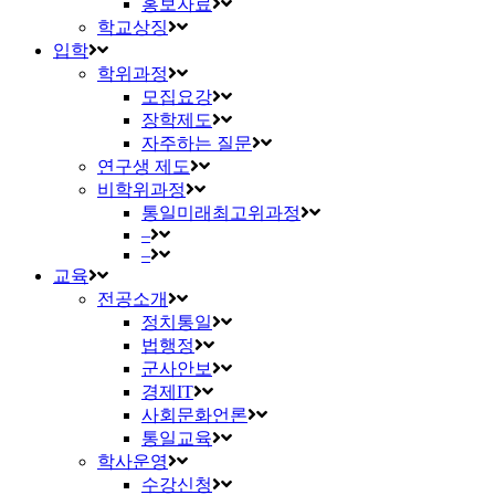
홍보자료
학교상징
입학
학위과정
모집요강
장학제도
자주하는 질문
연구생 제도
비학위과정
통일미래최고위과정
–
–
교육
전공소개
정치통일
법행정
군사안보
경제IT
사회문화언론
통일교육
학사운영
수강신청