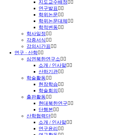
지도교수배정
연구발표
학위논문
학위논문대체
학적변동
학사일정
각종서식
강의시간표
연구 · 산학
심연북한연구소
소개 / 인사말
산하기관
학술활동
현장학습
학술회의
출판활동
현대북한연구
단행본
산학협력단
소개 / 인사말
연구윤리
연구활동