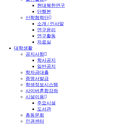
현대북한연구
단행본
산학협력단
소개 / 인사말
연구윤리
연구활동
자료실
대학생활
공지사항
학사공지
일반공지
학자금대출
증명서발급
학생정보시스템
사이버혼합강좌
시설이용
주요시설
도서관
총동문회
인권센터