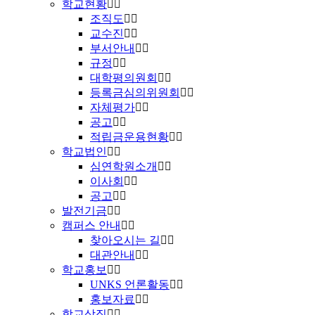
학교현황
조직도
교수진
부서안내
규정
대학평의원회
등록금심의위원회
자체평가
공고
적립금운용현황
학교법인
심연학원소개
이사회
공고
발전기금
캠퍼스 안내
찾아오시는 길
대관안내
학교홍보
UNKS 언론활동
홍보자료
학교상징