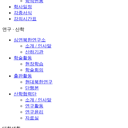
학적변동
학사일정
각종서식
강의시간표
연구 · 산학
심연북한연구소
소개 / 인사말
산하기관
학술활동
현장학습
학술회의
출판활동
현대북한연구
단행본
산학협력단
소개 / 인사말
연구활동
연구윤리
자료실