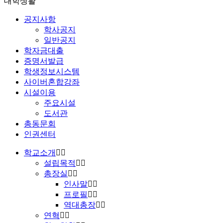
대학생활
공지사항
학사공지
일반공지
학자금대출
증명서발급
학생정보시스템
사이버혼합강좌
시설이용
주요시설
도서관
총동문회
인권센터
학교소개
설립목적
총장실
인사말
프로필
역대총장
연혁