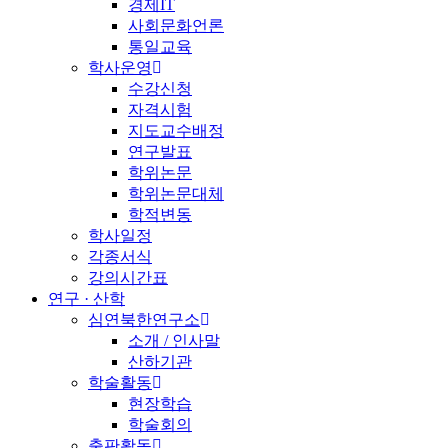
경제IT
사회문화언론
통일교육
학사운영
수강신청
자격시험
지도교수배정
연구발표
학위논문
학위논문대체
학적변동
학사일정
각종서식
강의시간표
연구 · 산학
심연북한연구소
소개 / 인사말
산하기관
학술활동
현장학습
학술회의
출판활동