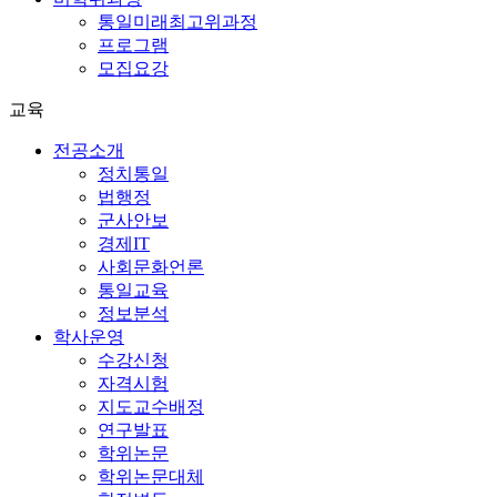
통일미래최고위과정
프로그램
모집요강
교육
전공소개
정치통일
법행정
군사안보
경제IT
사회문화언론
통일교육
정보분석
학사운영
수강신청
자격시험
지도교수배정
연구발표
학위논문
학위논문대체