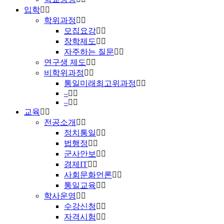
입학
학위과정
모집요강
장학제도
자주하는 질문
연구생 제도
비학위과정
통일미래최고위과정
–
–
교육
전공소개
정치통일
법행정
군사안보
경제IT
사회문화언론
통일교육
학사운영
수강신청
자격시험