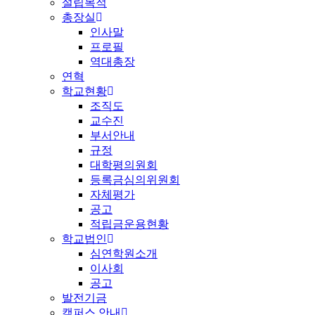
설립목적
총장실
인사말
프로필
역대총장
연혁
학교현황
조직도
교수진
부서안내
규정
대학평의원회
등록금심의위원회
자체평가
공고
적립금운용현황
학교법인
심연학원소개
이사회
공고
발전기금
캠퍼스 안내