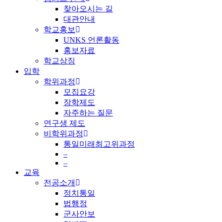
찾아오시는 길
대관안내
학교홍보
UNKS 언론활동
홍보자료
학교상징
입학
학위과정
모집요강
장학제도
자주하는 질문
연구생 제도
비학위과정
통일미래최고위과정
–
–
교육
전공소개
정치통일
법행정
군사안보