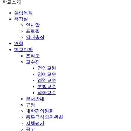
학교소개
설립목적
총장실
인사말
프로필
역대총장
연혁
학교현황
조직도
교수진
전임교원
명예교수
겸임교수
초빙교수
석좌교수
부서안내
규정
대학평의원회
등록금심의위원회
자체평가
공고