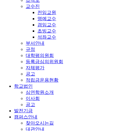
조직도
교수진
전임교원
명예교수
겸임교수
초빙교수
석좌교수
부서안내
규정
대학평의원회
등록금심의위원회
자체평가
공고
적립금운용현황
학교법인
심연학원소개
이사회
공고
발전기금
캠퍼스안내
찾아오시는길
대관안내