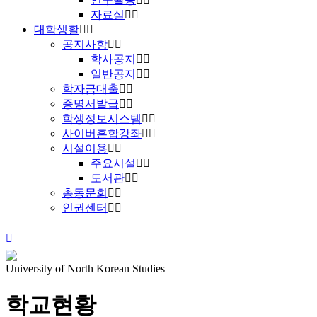
자료실
대학생활
공지사항
학사공지
일반공지
학자금대출
증명서발급
학생정보시스템
사이버혼합강좌
시설이용
주요시설
도서관
총동문회
인권센터
University of North Korean Studies
학교현황