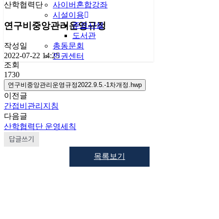
산학협력단
사이버혼합강좌
시설이용
연구비중앙관리운영규정
주요시설
도서관
총동문회
작성일
2022-07-22 14:25
인권센터
조회
1730
연구비중앙관리운영규정2022.9.5.-1차개정.hwp
이전글
간접비관리지침
다음글
산학협력단 운영세칙
답글쓰기
목록보기