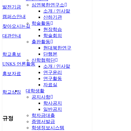
심연북한연구소
발전기금
소개 / 인사말
캠퍼스안내
산하기관
학술활동
찾아오시는길
현장학습
학술회의
대관안내
출판활동
현대북한연구
단행본
학교홍보
산학협력단
UNKS 언론활동
소개 / 인사말
연구윤리
홍보자료
연구활동
자료실
대학생활
학교상징
공지사항
학사공지
일반공지
학자금대출
규정
증명서발급
학생정보시스템