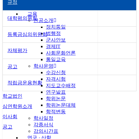
규정
–
–
교육
대학평의원회
전공소개
정치통일
법행정
등록금심의위원회
군사안보
경제IT
자체평가
사회문화언론
통일교육
학사운영
공고
수강신청
자격시험
적립금운용현황
지도교수배정
연구발표
학교법인
학위논문
학위논문대체
심연학원소개
학적변동
이사회
학사일정
각종서식
공고
강의시간표
연구 · 산학