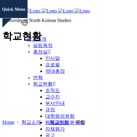
Quick Menu
University of North Korean Studies
학생정보
학교현황
시스템
학교소개
설립목적
총장실
증명서발급
인사말
프로필
역대총장
연혁
통일미래 최
학교현황
고위과정
조직도
교수진
현대북한연
부서안내
구
JAMS
규정
대학평의원회
Home
학교소개
학교현황
규정
KCI논문
등록금심의위원회
유사도검사
자체평가
공고