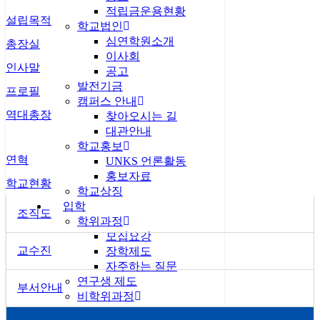
적립금운용현황
설립목적
학교법인
심연학원소개
총장실
이사회
인사말
공고
발전기금
프로필
캠퍼스 안내
역대총장
찾아오시는 길
대관안내
학교홍보
연혁
UNKS 언론활동
홍보자료
학교현황
학교상징
입학
조직도
학위과정
모집요강
교수진
장학제도
자주하는 질문
연구생 제도
부서안내
비학위과정
통일미래최고위과정