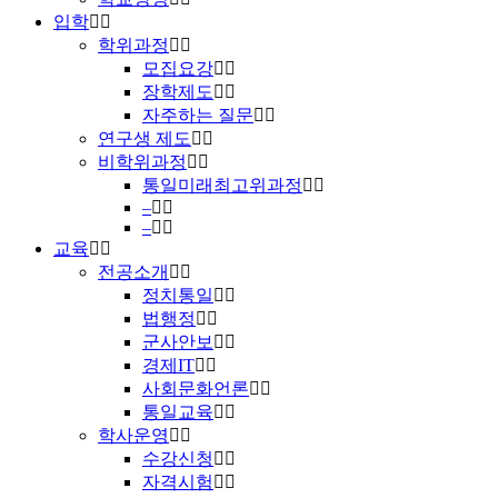
입학
학위과정
모집요강
장학제도
자주하는 질문
연구생 제도
비학위과정
통일미래최고위과정
–
–
교육
전공소개
정치통일
법행정
군사안보
경제IT
사회문화언론
통일교육
학사운영
수강신청
자격시험