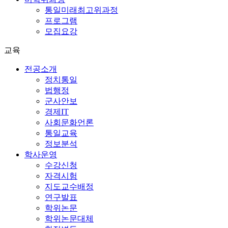
통일미래최고위과정
프로그램
모집요강
교육
전공소개
정치통일
법행정
군사안보
경제IT
사회문화언론
통일교육
정보분석
학사운영
수강신청
자격시험
지도교수배정
연구발표
학위논문
학위논문대체