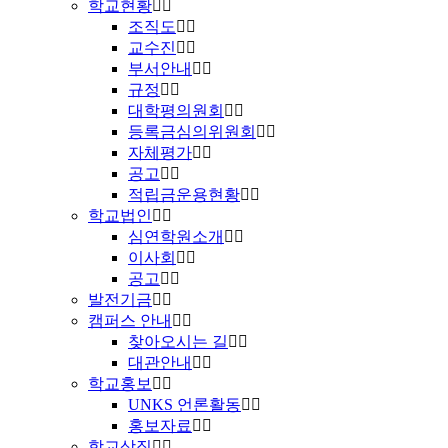
학교현황
조직도
교수진
부서안내
규정
대학평의원회
등록금심의위원회
자체평가
공고
적립금운용현황
학교법인
심연학원소개
이사회
공고
발전기금
캠퍼스 안내
찾아오시는 길
대관안내
학교홍보
UNKS 언론활동
홍보자료
학교상징