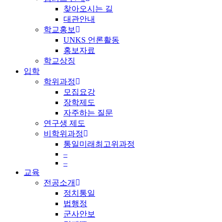
찾아오시는 길
대관안내
학교홍보
UNKS 언론활동
홍보자료
학교상징
입학
학위과정
모집요강
장학제도
자주하는 질문
연구생 제도
비학위과정
통일미래최고위과정
–
–
교육
전공소개
정치통일
법행정
군사안보