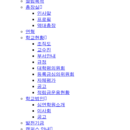
설립목적
총장실
인사말
프로필
역대총장
연혁
학교현황
조직도
교수진
부서안내
규정
대학평의원회
등록금심의위원회
자체평가
공고
적립금운용현황
학교법인
심연학원소개
이사회
공고
발전기금
캠퍼스 안내