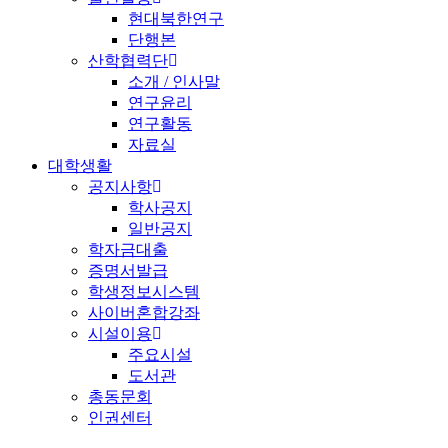
현대북한연구
단행본
산학협력단
소개 / 인사말
연구윤리
연구활동
자료실
대학생활
공지사항
학사공지
일반공지
학자금대출
증명서발급
학생정보시스템
사이버혼합강좌
시설이용
주요시설
도서관
총동문회
인권센터