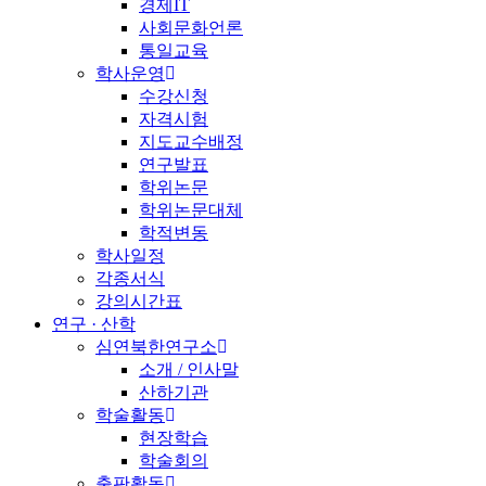
경제IT
사회문화언론
통일교육
학사운영
수강신청
자격시험
지도교수배정
연구발표
학위논문
학위논문대체
학적변동
학사일정
각종서식
강의시간표
연구 · 산학
심연북한연구소
소개 / 인사말
산하기관
학술활동
현장학습
학술회의
출판활동