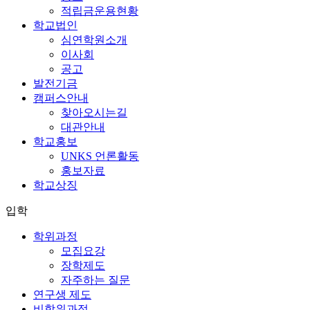
적립금운용현황
학교법인
심연학원소개
이사회
공고
발전기금
캠퍼스안내
찾아오시는길
대관안내
학교홍보
UNKS 언론활동
홍보자료
학교상징
입학
학위과정
모집요강
장학제도
자주하는 질문
연구생 제도
비학위과정