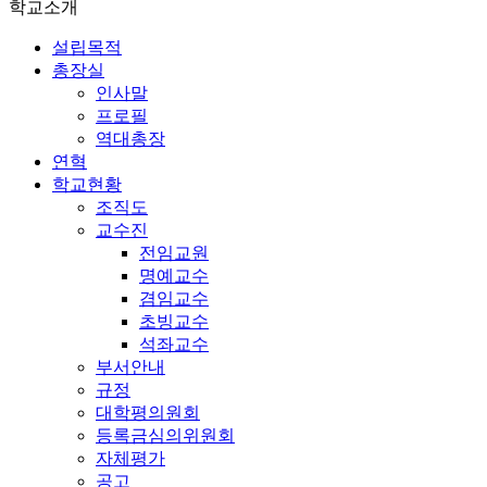
학교소개
설립목적
총장실
인사말
프로필
역대총장
연혁
학교현황
조직도
교수진
전임교원
명예교수
겸임교수
초빙교수
석좌교수
부서안내
규정
대학평의원회
등록금심의위원회
자체평가
공고