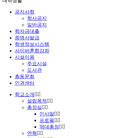
대학생활
공지사항
학사공지
일반공지
학자금대출
증명서발급
학생정보시스템
사이버혼합강좌
시설이용
주요시설
도서관
총동문회
인권센터
학교소개
설립목적
총장실
인사말
프로필
역대총장
연혁