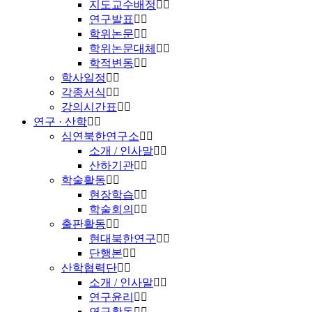
지도교수배정
연구발표
학위논문
학위논문대체
학적변동
학사일정
각종서식
강의시간표
연구 · 산학
심연북한연구소
소개 / 인사말
산하기관
학술활동
현장학습
학술회의
출판활동
현대북한연구
단행본
산학협력단
소개 / 인사말
연구윤리
연구활동