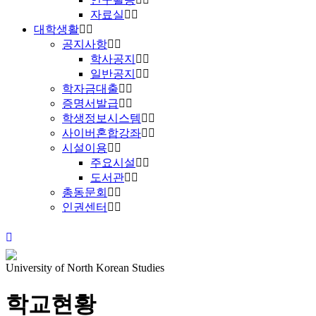
자료실
대학생활
공지사항
학사공지
일반공지
학자금대출
증명서발급
학생정보시스템
사이버혼합강좌
시설이용
주요시설
도서관
총동문회
인권센터
University of North Korean Studies
학교현황