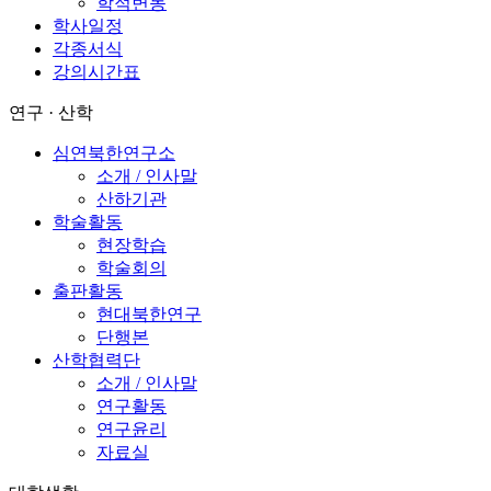
학적변동
학사일정
각종서식
강의시간표
연구 · 산학
심연북한연구소
소개 / 인사말
산하기관
학술활동
현장학습
학술회의
출판활동
현대북한연구
단행본
산학협력단
소개 / 인사말
연구활동
연구윤리
자료실