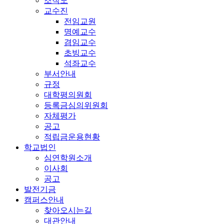
조직도
교수진
전임교원
명예교수
겸임교수
초빙교수
석좌교수
부서안내
규정
대학평의원회
등록금심의위원회
자체평가
공고
적립금운용현황
학교법인
심연학원소개
이사회
공고
발전기금
캠퍼스안내
찾아오시는길
대관안내