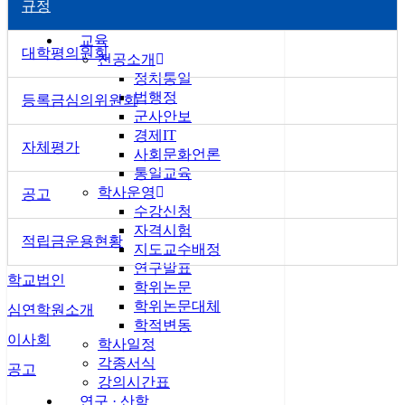
규정
–
–
교육
대학평의원회
전공소개
정치통일
법행정
등록금심의위원회
군사안보
경제IT
자체평가
사회문화언론
통일교육
학사운영
공고
수강신청
자격시험
적립금운용현황
지도교수배정
연구발표
학교법인
학위논문
학위논문대체
심연학원소개
학적변동
이사회
학사일정
각종서식
공고
강의시간표
연구 · 산학