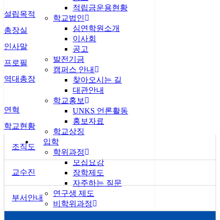
적립금운용현황
설립목적
학교법인
심연학원소개
총장실
이사회
인사말
공고
발전기금
프로필
캠퍼스 안내
역대총장
찾아오시는 길
대관안내
학교홍보
연혁
UNKS 언론활동
홍보자료
학교현황
학교상징
입학
조직도
학위과정
모집요강
교수진
장학제도
자주하는 질문
연구생 제도
부서안내
비학위과정
통일미래최고위과정