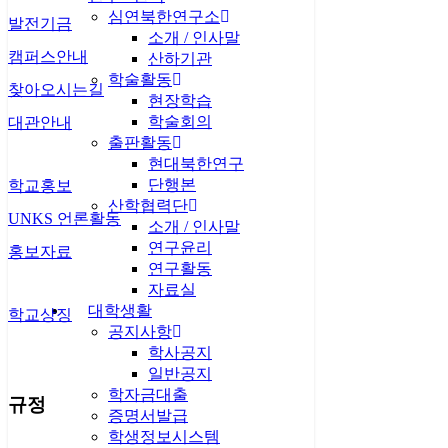
심연북한연구소
발전기금
소개 / 인사말
캠퍼스안내
산하기관
학술활동
찾아오시는길
현장학습
학술회의
대관안내
출판활동
현대북한연구
단행본
학교홍보
산학협력단
UNKS 언론활동
소개 / 인사말
연구윤리
홍보자료
연구활동
자료실
대학생활
학교상징
공지사항
학사공지
일반공지
학자금대출
규정
증명서발급
학생정보시스템