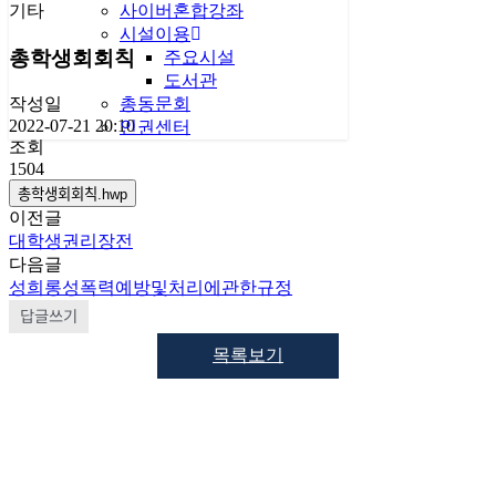
기타
사이버혼합강좌
시설이용
총학생회회칙
주요시설
도서관
총동문회
작성일
2022-07-21 20:10
인권센터
조회
1504
총학생회회칙.hwp
이전글
대학생권리장전
다음글
성희롱성폭력예방및처리에관한규정
답글쓰기
목록보기