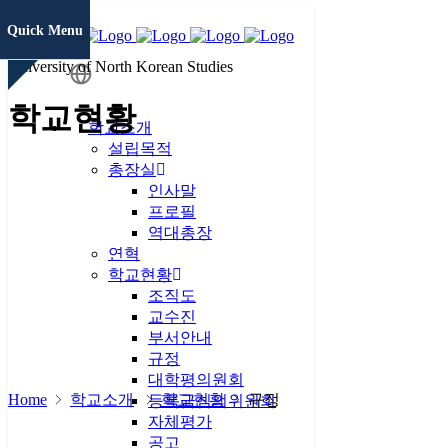
Quick Menu
University of North Korean Studies
학생정보
학교현황
시스템
학교소개
설립목적
총장실
증명서발급
인사말
프로필
역대총장
연혁
통일미래 최
학교현황
고위과정
조직도
교수진
현대북한연
부서안내
구
JAMS
규정
대학평의원회
Home
학교소개
학교현황
규정
KCI논문
등록금심의위원회
유사도검사
자체평가
공고