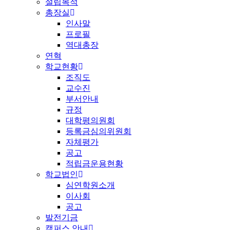
설립목적
총장실
인사말
프로필
역대총장
연혁
학교현황
조직도
교수진
부서안내
규정
대학평의원회
등록금심의위원회
자체평가
공고
적립금운용현황
학교법인
심연학원소개
이사회
공고
발전기금
캠퍼스 안내