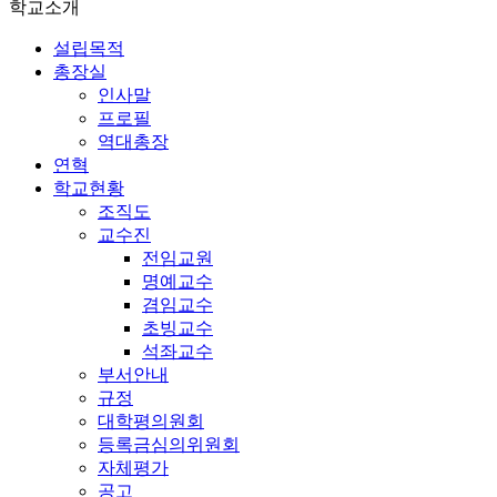
학교소개
설립목적
총장실
인사말
프로필
역대총장
연혁
학교현황
조직도
교수진
전임교원
명예교수
겸임교수
초빙교수
석좌교수
부서안내
규정
대학평의원회
등록금심의위원회
자체평가
공고