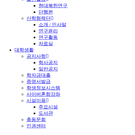
현대북한연구
단행본
산학협력단
소개 / 인사말
연구윤리
연구활동
자료실
대학생활
공지사항
학사공지
일반공지
학자금대출
증명서발급
학생정보시스템
사이버혼합강좌
시설이용
주요시설
도서관
총동문회
인권센터