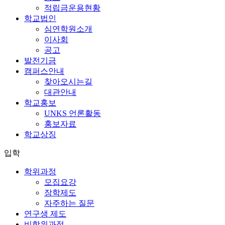
적립금운용현황
학교법인
심연학원소개
이사회
공고
발전기금
캠퍼스안내
찾아오시는길
대관안내
학교홍보
UNKS 언론활동
홍보자료
학교상징
입학
학위과정
모집요강
장학제도
자주하는 질문
연구생 제도
비학위과정