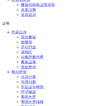
통일미래최고위과정
프로그램
모집요강
교육
전공소개
정치통일
법행정
군사안보
경제IT
사회문화언론
통일교육
정보분석
학사운영
수강신청
자격시험
지도교수배정
연구발표
학위논문
학위논문대체