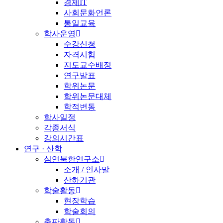
경제IT
사회문화언론
통일교육
학사운영
수강신청
자격시험
지도교수배정
연구발표
학위논문
학위논문대체
학적변동
학사일정
각종서식
강의시간표
연구 · 산학
심연북한연구소
소개 / 인사말
산하기관
학술활동
현장학습
학술회의
출판활동