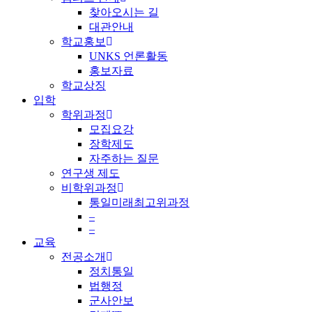
찾아오시는 길
대관안내
학교홍보
UNKS 언론활동
홍보자료
학교상징
입학
학위과정
모집요강
장학제도
자주하는 질문
연구생 제도
비학위과정
통일미래최고위과정
–
–
교육
전공소개
정치통일
법행정
군사안보