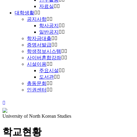
자료실
대학생활
공지사항
학사공지
일반공지
학자금대출
증명서발급
학생정보시스템
사이버혼합강좌
시설이용
주요시설
도서관
총동문회
인권센터
University of North Korean Studies
학교현황