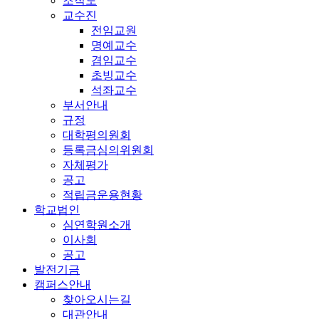
조직도
교수진
전임교원
명예교수
겸임교수
초빙교수
석좌교수
부서안내
규정
대학평의원회
등록금심의위원회
자체평가
공고
적립금운용현황
학교법인
심연학원소개
이사회
공고
발전기금
캠퍼스안내
찾아오시는길
대관안내