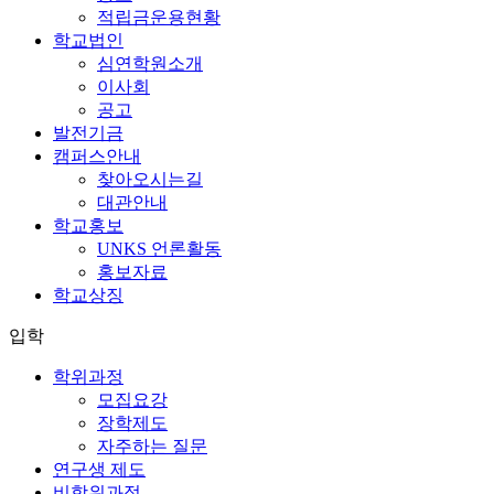
적립금운용현황
학교법인
심연학원소개
이사회
공고
발전기금
캠퍼스안내
찾아오시는길
대관안내
학교홍보
UNKS 언론활동
홍보자료
학교상징
입학
학위과정
모집요강
장학제도
자주하는 질문
연구생 제도
비학위과정