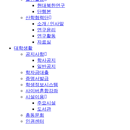
현대북한연구
단행본
산학협력단
소개 / 인사말
연구윤리
연구활동
자료실
대학생활
공지사항
학사공지
일반공지
학자금대출
증명서발급
학생정보시스템
사이버혼합강좌
시설이용
주요시설
도서관
총동문회
인권센터