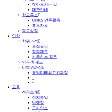
찾아오시는 길
대관안내
학교홍보
UNKS 언론활동
홍보자료
학교상징
입학
학위과정
모집요강
장학제도
자주하는 질문
연구생 제도
비학위과정
통일미래최고위과정
–
–
교육
전공소개
정치통일
법행정
군사안보