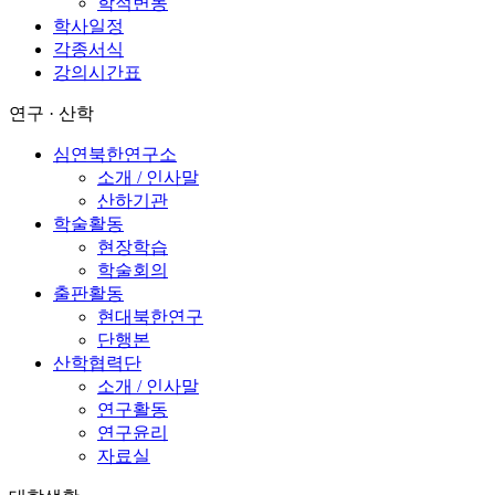
학적변동
학사일정
각종서식
강의시간표
연구 · 산학
심연북한연구소
소개 / 인사말
산하기관
학술활동
현장학습
학술회의
출판활동
현대북한연구
단행본
산학협력단
소개 / 인사말
연구활동
연구윤리
자료실