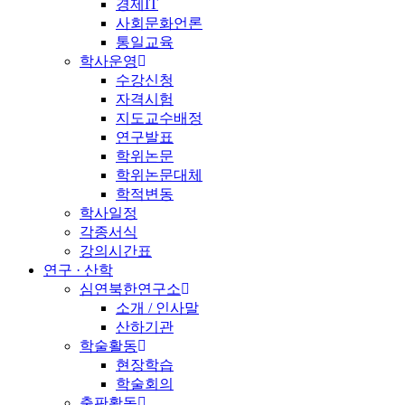
경제IT
사회문화언론
통일교육
학사운영
수강신청
자격시험
지도교수배정
연구발표
학위논문
학위논문대체
학적변동
학사일정
각종서식
강의시간표
연구 · 산학
심연북한연구소
소개 / 인사말
산하기관
학술활동
현장학습
학술회의
출판활동