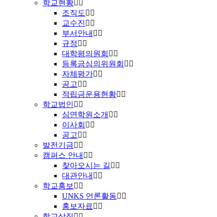
학교현황
조직도
교수진
부서안내
규정
대학평의원회
등록금심의위원회
자체평가
공고
적립금운용현황
학교법인
심연학원소개
이사회
공고
발전기금
캠퍼스 안내
찾아오시는 길
대관안내
학교홍보
UNKS 언론활동
홍보자료
학교상징