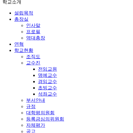
학교소개
설립목적
총장실
인사말
프로필
역대총장
연혁
학교현황
조직도
교수진
전임교원
명예교수
겸임교수
초빙교수
석좌교수
부서안내
규정
대학평의원회
등록금심의위원회
자체평가
공고