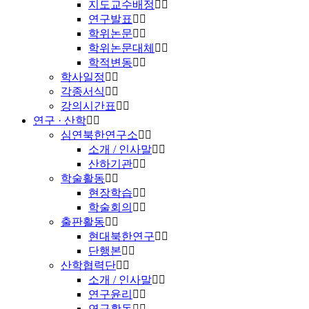
지도교수배정
연구발표
학위논문
학위논문대체
학적변동
학사일정
각종서식
강의시간표
연구 · 산학
심연북한연구소
소개 / 인사말
산하기관
학술활동
현장학습
학술회의
출판활동
현대북한연구
단행본
산학협력단
소개 / 인사말
연구윤리
연구활동