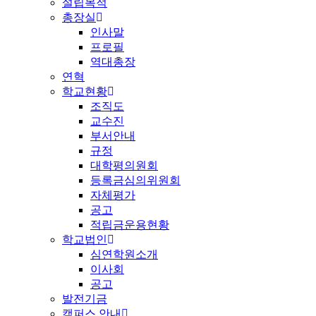
설립목적
총장실
인사말
프로필
역대총장
연혁
학교현황
조직도
교수진
부서안내
규정
대학평의원회
등록금심의위원회
자체평가
공고
적립금운용현황
학교법인
심연학원소개
이사회
공고
발전기금
캠퍼스 안내