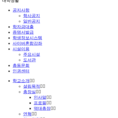
대학생활
공지사항
학사공지
일반공지
학자금대출
증명서발급
학생정보시스템
사이버혼합강좌
시설이용
주요시설
도서관
총동문회
인권센터
학교소개
설립목적
총장실
인사말
프로필
역대총장
연혁