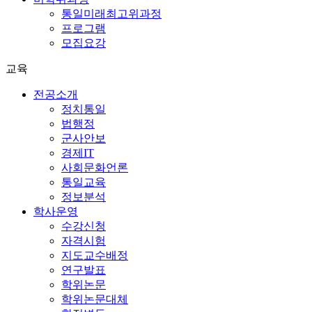
통일미래최고위과정
프로그램
모집요강
교육
전공소개
정치통일
법행정
군사안보
경제IT
사회문화언론
통일교육
정보분석
학사운영
수강신청
자격시험
지도교수배정
연구발표
학위논문
학위논문대체