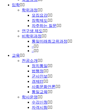
입학
학위과정
모집요강
장학제도
자주하는 질문
연구생 제도
비학위과정
통일미래최고위과정
–
–
교육
전공소개
정치통일
법행정
군사안보
경제IT
사회문화언론
통일교육
학사운영
수강신청
자격시험