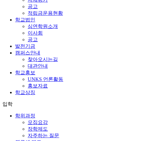
공고
적립금운용현황
학교법인
심연학원소개
이사회
공고
발전기금
캠퍼스안내
찾아오시는길
대관안내
학교홍보
UNKS 언론활동
홍보자료
학교상징
입학
학위과정
모집요강
장학제도
자주하는 질문