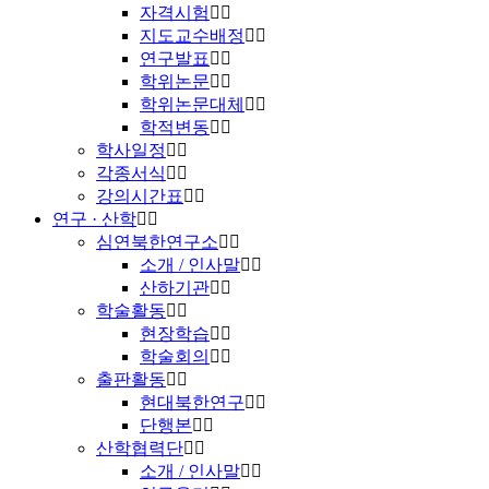
자격시험
지도교수배정
연구발표
학위논문
학위논문대체
학적변동
학사일정
각종서식
강의시간표
연구 · 산학
심연북한연구소
소개 / 인사말
산하기관
학술활동
현장학습
학술회의
출판활동
현대북한연구
단행본
산학협력단
소개 / 인사말