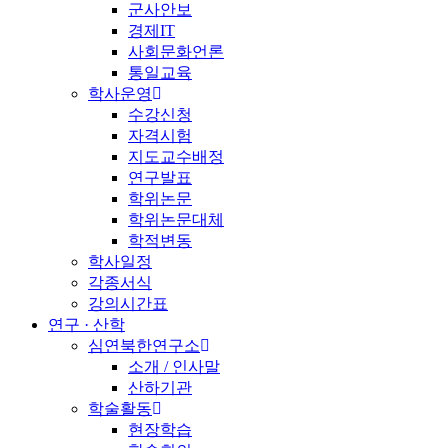
군사안보
경제IT
사회문화언론
통일교육
학사운영
수강신청
자격시험
지도교수배정
연구발표
학위논문
학위논문대체
학적변동
학사일정
각종서식
강의시간표
연구 · 산학
심연북한연구소
소개 / 인사말
산하기관
학술활동
현장학습