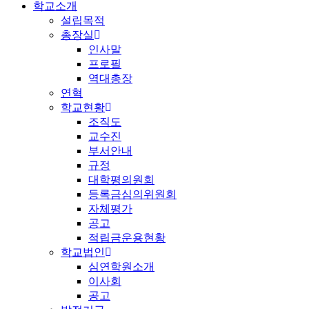
학교소개
설립목적
총장실
인사말
프로필
역대총장
연혁
학교현황
조직도
교수진
부서안내
규정
대학평의원회
등록금심의위원회
자체평가
공고
적립금운용현황
학교법인
심연학원소개
이사회
공고