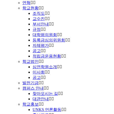
연혁
학교현황
조직도
교수진
부서안내
규정
대학평의원회
등록금심의위원회
자체평가
공고
적립금운용현황
학교법인
심연학원소개
이사회
공고
발전기금
캠퍼스 안내
찾아오시는 길
대관안내
학교홍보
UNKS 언론활동