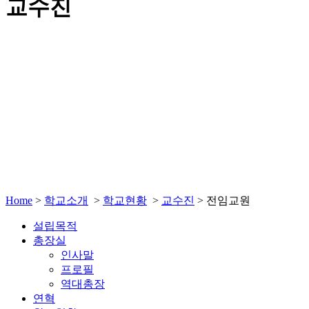
교수진
Home
>
학교소개
>
학교현황
>
교수진
>
전임교원
설립목적
총장실
인사말
프로필
역대총장
연혁