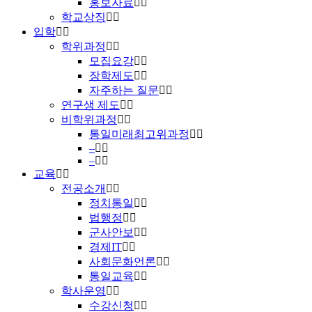
홍보자료
학교상징
입학
학위과정
모집요강
장학제도
자주하는 질문
연구생 제도
비학위과정
통일미래최고위과정
–
–
교육
전공소개
정치통일
법행정
군사안보
경제IT
사회문화언론
통일교육
학사운영
수강신청