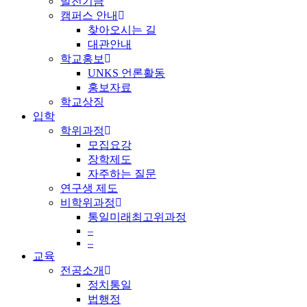
발전기금
캠퍼스 안내
찾아오시는 길
대관안내
학교홍보
UNKS 언론활동
홍보자료
학교상징
입학
학위과정
모집요강
장학제도
자주하는 질문
연구생 제도
비학위과정
통일미래최고위과정
–
–
교육
전공소개
정치통일
법행정