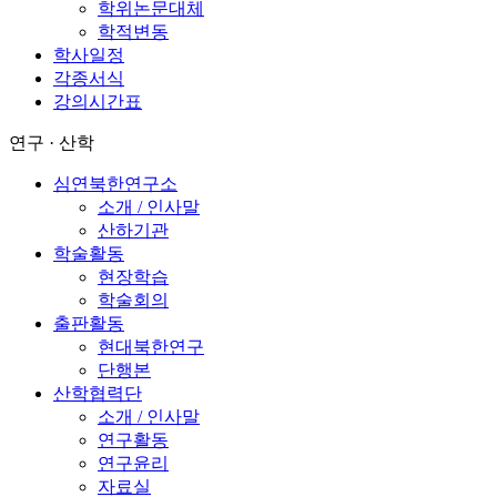
학위논문대체
학적변동
학사일정
각종서식
강의시간표
연구 · 산학
심연북한연구소
소개 / 인사말
산하기관
학술활동
현장학습
학술회의
출판활동
현대북한연구
단행본
산학협력단
소개 / 인사말
연구활동
연구윤리
자료실