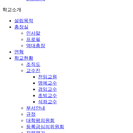
학교소개
설립목적
총장실
인사말
프로필
역대총장
연혁
학교현황
조직도
교수진
전임교원
명예교수
겸임교수
초빙교수
석좌교수
부서안내
규정
대학평의원회
등록금심의위원회
자체평가