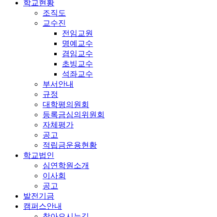
학교현황
조직도
교수진
전임교원
명예교수
겸임교수
초빙교수
석좌교수
부서안내
규정
대학평의원회
등록금심의위원회
자체평가
공고
적립금운용현황
학교법인
심연학원소개
이사회
공고
발전기금
캠퍼스안내
찾아오시는길