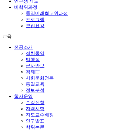
연구생 제도
비학위과정
통일미래최고위과정
프로그램
모집요강
교육
전공소개
정치통일
법행정
군사안보
경제IT
사회문화언론
통일교육
정보분석
학사운영
수강신청
자격시험
지도교수배정
연구발표
학위논문