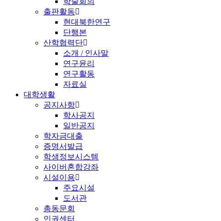
학술회의
출판활동
현대북한연구
단행본
산학협력단
소개 / 인사말
연구윤리
연구활동
자료실
대학생활
공지사항
학사공지
일반공지
학자금대출
증명서발급
학생정보시스템
사이버혼합강좌
시설이용
주요시설
도서관
총동문회
인권센터