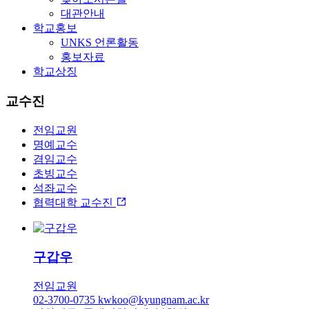
대관안내
학교홍보
UNKS 언론활동
홍보자료
학교상징
교수진
전임교원
명예교수
겸임교수
초빙교수
석좌교수
협력대학 교수진
구갑우
전임교원
02-3700-0735
kwkoo@kyungnam.ac.kr