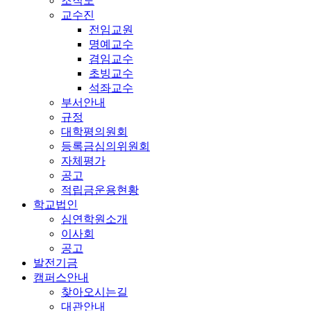
조직도
교수진
전임교원
명예교수
겸임교수
초빙교수
석좌교수
부서안내
규정
대학평의원회
등록금심의위원회
자체평가
공고
적립금운용현황
학교법인
심연학원소개
이사회
공고
발전기금
캠퍼스안내
찾아오시는길
대관안내