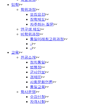
입학
학위과정
모집요강
장학제도
자주하는 질문
연구생 제도
비학위과정
통일미래최고위과정
–
–
교육
전공소개
정치통일
법행정
군사안보
경제IT
사회문화언론
통일교육
학사운영
수강신청
자격시험