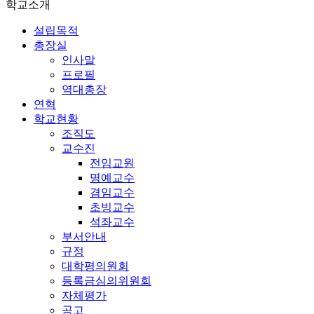
학교소개
설립목적
총장실
인사말
프로필
역대총장
연혁
학교현황
조직도
교수진
전임교원
명예교수
겸임교수
초빙교수
석좌교수
부서안내
규정
대학평의원회
등록금심의위원회
자체평가
공고