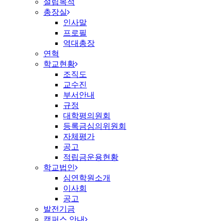
설립목적
총장실
인사말
프로필
역대총장
연혁
학교현황
조직도
교수진
부서안내
규정
대학평의원회
등록금심의위원회
자체평가
공고
적립금운용현황
학교법인
심연학원소개
이사회
공고
발전기금
캠퍼스 안내