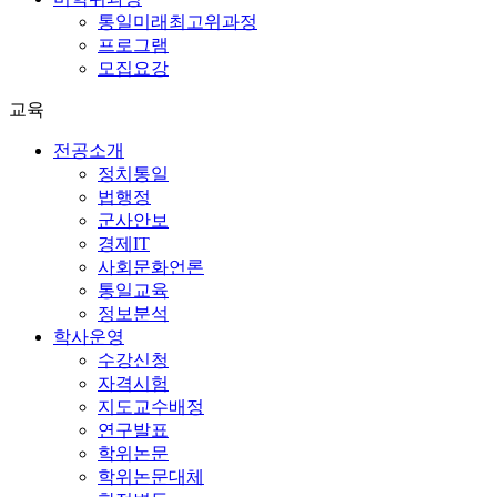
통일미래최고위과정
프로그램
모집요강
교육
전공소개
정치통일
법행정
군사안보
경제IT
사회문화언론
통일교육
정보분석
학사운영
수강신청
자격시험
지도교수배정
연구발표
학위논문
학위논문대체