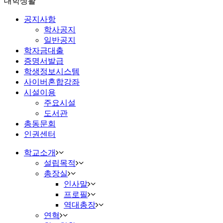
대학생활
공지사항
학사공지
일반공지
학자금대출
증명서발급
학생정보시스템
사이버혼합강좌
시설이용
주요시설
도서관
총동문회
인권센터
학교소개
설립목적
총장실
인사말
프로필
역대총장
연혁