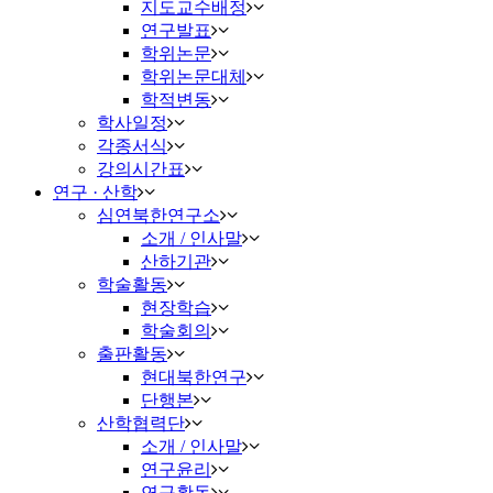
지도교수배정
연구발표
학위논문
학위논문대체
학적변동
학사일정
각종서식
강의시간표
연구 · 산학
심연북한연구소
소개 / 인사말
산하기관
학술활동
현장학습
학술회의
출판활동
현대북한연구
단행본
산학협력단
소개 / 인사말
연구윤리
연구활동