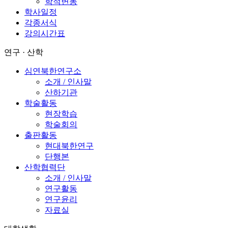
학적변동
학사일정
각종서식
강의시간표
연구 · 산학
심연북한연구소
소개 / 인사말
산하기관
학술활동
현장학습
학술회의
출판활동
현대북한연구
단행본
산학협력단
소개 / 인사말
연구활동
연구윤리
자료실