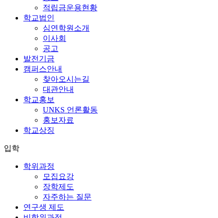
적립금운용현황
학교법인
심연학원소개
이사회
공고
발전기금
캠퍼스안내
찾아오시는길
대관안내
학교홍보
UNKS 언론활동
홍보자료
학교상징
입학
학위과정
모집요강
장학제도
자주하는 질문
연구생 제도
비학위과정