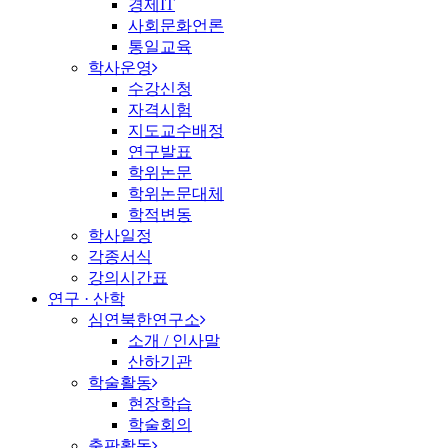
경제IT
사회문화언론
통일교육
학사운영
수강신청
자격시험
지도교수배정
연구발표
학위논문
학위논문대체
학적변동
학사일정
각종서식
강의시간표
연구 · 산학
심연북한연구소
소개 / 인사말
산하기관
학술활동
현장학습
학술회의
출판활동