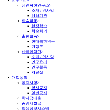
연구 · 산학
심연북한연구소
소개 / 인사말
산하기관
학술활동
현장학습
학술회의
출판활동
현대북한연구
단행본
산학협력단
소개 / 인사말
연구윤리
연구활동
자료실
대학생활
공지사항
학사공지
일반공지
학자금대출
증명서발급
학생정보시스템