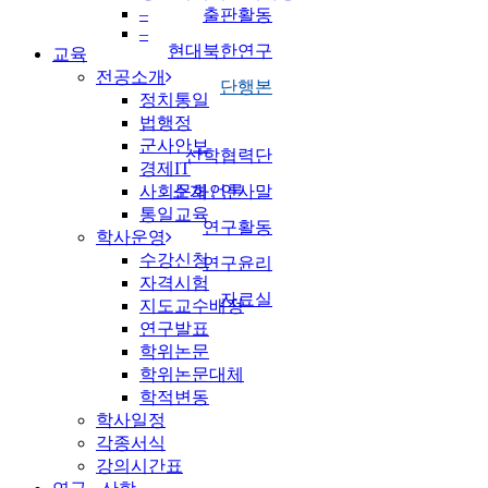
–
출판활동
–
현대북한연구
교육
전공소개
단행본
정치통일
법행정
군사안보
산학협력단
경제IT
사회문화언론
소개 / 인사말
통일교육
연구활동
학사운영
수강신청
연구윤리
자격시험
자료실
지도교수배정
연구발표
학위논문
학위논문대체
학적변동
학사일정
각종서식
강의시간표