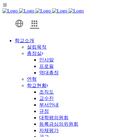
학교소개
설립목적
총장실
인사말
프로필
역대총장
연혁
학교현황
조직도
교수진
부서안내
규정
대학평의원회
등록금심의위원회
자체평가
공고