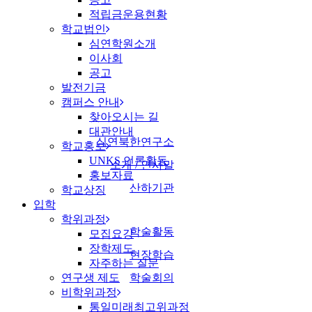
적립금운용현황
학교법인
심연학원소개
이사회
공고
발전기금
캠퍼스 안내
찾아오시는 길
대관안내
심연북한연구소
학교홍보
UNKS 언론활동
소개 / 인사말
홍보자료
산하기관
학교상징
입학
학위과정
학술활동
모집요강
장학제도
현장학습
자주하는 질문
연구생 제도
학술회의
비학위과정
통일미래최고위과정