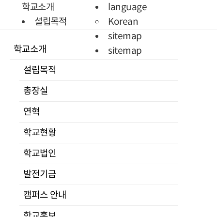
Quick Menu
학교소개
language
학생정보
설립목적
Korean
시스템
총장실
sitemap
학교소개
증명서발급
인사말
sitemap
통일미래 최고위과정
프로필
설립목적
현대북한연구
역대총장
총장실
JAMS
연혁
KCI논문
학교현황
연혁
유사도검사
조직도
학교현황
KCI논문
교수진
유사도검사
전임교원
학교법인
명예교수
발전기금
겸임교수
캠퍼스 안내
초빙교수
석좌교수
학교홍보