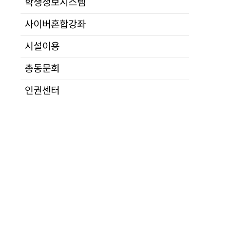
학생정보시스템
연구
전공소개
연구활동
교소개
입학
교육
·
대학
사이버혼합강좌
정치통일
산학
북한경제 중장기 기초연구
법행정
시설이용
연구기간
군사안보
총동문회
2023. 5. 11 ~ 2023. 12. 11
경제IT
지원기관
사회문화언론
인권센터
통일부
통일교육
연구책임자
정보분석
양문수
학사운영
이전글
수강신청
2022년 중간선거에 나타난 정당별 정책과 전망
자격시험
다음글
지도교수배정
김정은 시대 북한의 정유시장 메커니즘 분석
연구발표
답글쓰기
학위논문
목록보기
학위논문대체