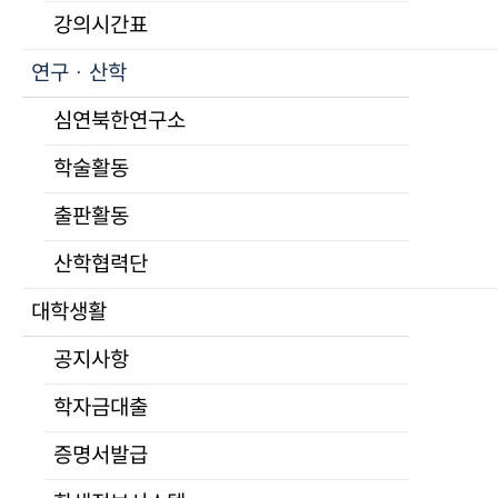
학교홍보
강의시간표
UNKS 언론활동
심연북한연구소
연구 · 산학
홍보자료
소개 / 인사말
심연북한연구소
학교상징
산하기관
입학
학술활동
학술활동
학위과정
현장학습
출판활동
모집요강
학술회의
장학제도
출판활동
산학협력단
자주하는 질문
현대북한연구
대학생활
연구생 제도
단행본
비학위과정
공지사항
산학협력단
통일미래최고위과정
소개 / 인사말
학자금대출
프로그램
연구활동
모집요강
증명서발급
연구윤리
교육
자료실