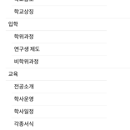
부서안내
학교상징
규정
대학평의원회
입학
등록금심의위원회
University of North Korean Studies
학위과정
자체평가
산학협력단
공고
연구생 제도
적립금운용현황
비학위과정
학교법인
교육
심연학원소개
이사회
전공소개
공고
학사운영
발전기금
Home
>
연구 · 산학
>
산학협력단
>
연구활동
캠퍼스안내
학사일정
찾아오시는길
각종서식
대관안내