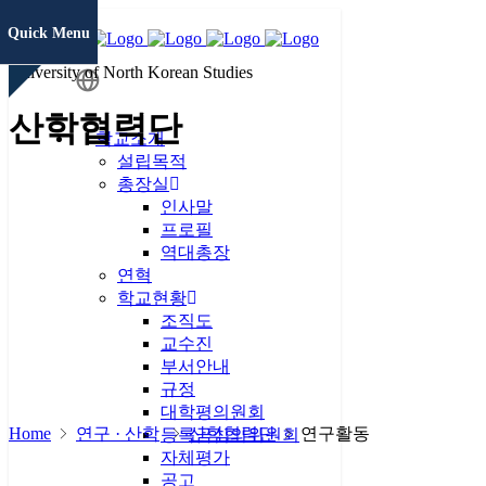
Quick Menu
University of North Korean Studies
학생정보
산학협력단
시스템
학교소개
설립목적
총장실
증명서발급
인사말
프로필
역대총장
연혁
통일미래 최
학교현황
고위과정
조직도
교수진
현대북한연
부서안내
구
JAMS
규정
대학평의원회
Home
연구 · 산학
산학협력단
연구활동
KCI논문
등록금심의위원회
유사도검사
자체평가
공고