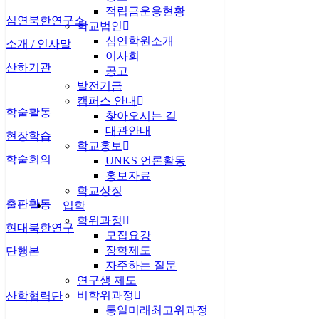
적립금운용현황
심연북한연구소
학교법인
심연학원소개
소개 / 인사말
이사회
산하기관
공고
발전기금
캠퍼스 안내
학술활동
찾아오시는 길
대관안내
현장학습
학교홍보
학술회의
UNKS 언론활동
홍보자료
학교상징
출판활동
입학
학위과정
현대북한연구
모집요강
장학제도
단행본
자주하는 질문
연구생 제도
비학위과정
산학협력단
통일미래최고위과정