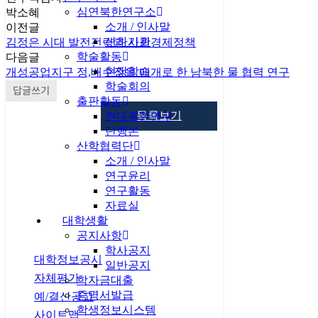
심연북한연구소
박소혜
소개 / 인사말
이전글
산하기관
김정은 시대 발전전략과 사회경제정책
학술활동
다음글
현장학습
개성공업지구 정,배수장을 매개로 한 남북한 물 협력 연구
학술회의
답글쓰기
출판활동
목록보기
현대북한연구
단행본
산학협력단
소개 / 인사말
연구윤리
연구활동
자료실
대학생활
공지사항
개인정보처리방침
학사공지
대학정보공시
일반공지
자체평가
학자금대출
증명서발급
예/결산공고
학생정보시스템
사이트맵