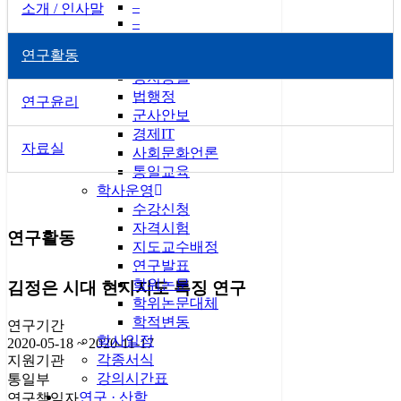
–
소개 / 인사말
–
교육
연구활동
전공소개
정치통일
법행정
연구윤리
군사안보
경제IT
자료실
사회문화언론
통일교육
학사운영
수강신청
자격시험
연구활동
지도교수배정
연구발표
학위논문
김정은 시대 현지지도 특징 연구
학위논문대체
학적변동
연구기간
학사일정
2020-05-18 ~ 2020-11-17
각종서식
지원기관
강의시간표
통일부
연구 · 산학
연구책임자