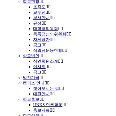
학교현황
조직도
교수진
부서안내
규정
대학평의원회
등록금심의위원회
자체평가
공고
적립금운용현황
학교법인
심연학원소개
이사회
공고
발전기금
캠퍼스 안내
찾아오시는 길
대관안내
학교홍보
UNKS 언론활동
홍보자료
학교상징