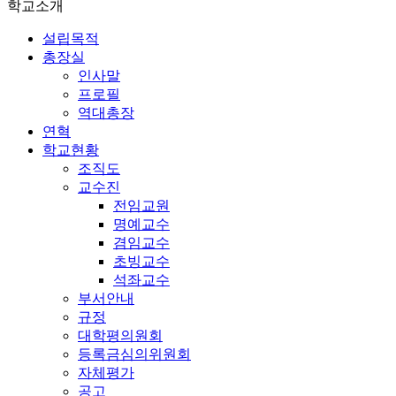
학교소개
설립목적
총장실
인사말
프로필
역대총장
연혁
학교현황
조직도
교수진
전임교원
명예교수
겸임교수
초빙교수
석좌교수
부서안내
규정
대학평의원회
등록금심의위원회
자체평가
공고