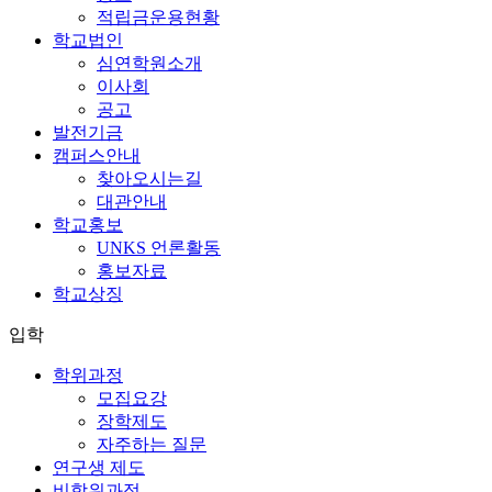
적립금운용현황
학교법인
심연학원소개
이사회
공고
발전기금
캠퍼스안내
찾아오시는길
대관안내
학교홍보
UNKS 언론활동
홍보자료
학교상징
입학
학위과정
모집요강
장학제도
자주하는 질문
연구생 제도
비학위과정