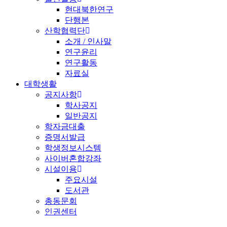
현대북한연구
단행본
산학협력단
소개 / 인사말
연구윤리
연구활동
자료실
대학생활
공지사항
학사공지
일반공지
학자금대출
증명서발급
학생정보시스템
사이버혼합강좌
시설이용
주요시설
도서관
총동문회
인권센터