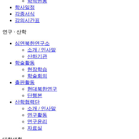
학적변동
학사일정
각종서식
강의시간표
연구 · 산학
심연북한연구소
소개 / 인사말
산하기관
학술활동
현장학습
학술회의
출판활동
현대북한연구
단행본
산학협력단
소개 / 인사말
연구활동
연구윤리
자료실