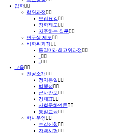
입학
학위과정
모집요강
장학제도
자주하는 질문
연구생 제도
비학위과정
통일미래최고위과정
–
–
교육
전공소개
정치통일
법행정
군사안보
경제IT
사회문화언론
통일교육
학사운영
수강신청
자격시험