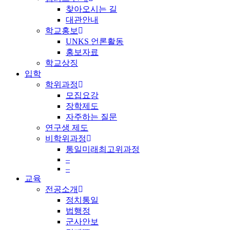
찾아오시는 길
대관안내
학교홍보
UNKS 언론활동
홍보자료
학교상징
입학
학위과정
모집요강
장학제도
자주하는 질문
연구생 제도
비학위과정
통일미래최고위과정
–
–
교육
전공소개
정치통일
법행정
군사안보