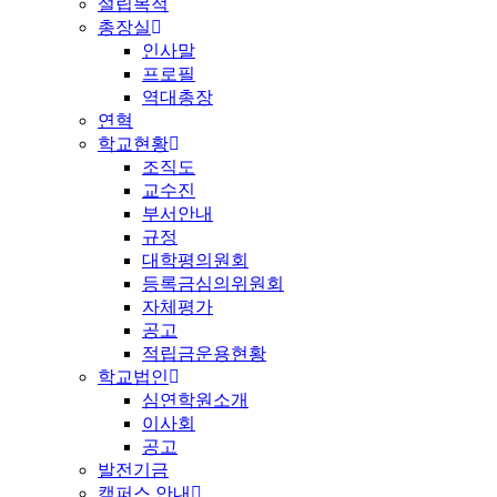
설립목적
총장실
인사말
프로필
역대총장
연혁
학교현황
조직도
교수진
부서안내
규정
대학평의원회
등록금심의위원회
자체평가
공고
적립금운용현황
학교법인
심연학원소개
이사회
공고
발전기금
캠퍼스 안내