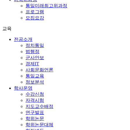
통일미래최고위과정
프로그램
모집요강
교육
전공소개
정치통일
법행정
군사안보
경제IT
사회문화언론
통일교육
정보분석
학사운영
수강신청
자격시험
지도교수배정
연구발표
학위논문
학위논문대체