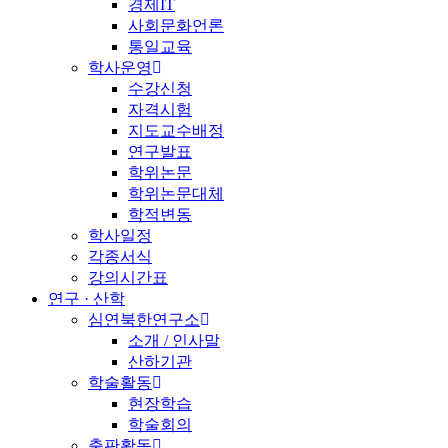
경제IT
사회문화언론
통일교육
학사운영
수강신청
자격시험
지도교수배정
연구발표
학위논문
학위논문대체
학적변동
학사일정
각종서식
강의시간표
연구 · 산학
심연북한연구소
소개 / 인사말
산하기관
학술활동
현장학습
학술회의
출판활동