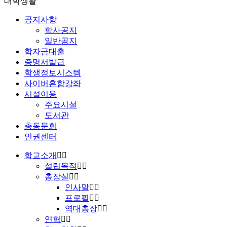
대학생활
공지사항
학사공지
일반공지
학자금대출
증명서발급
학생정보시스템
사이버혼합강좌
시설이용
주요시설
도서관
총동문회
인권센터
학교소개
설립목적
총장실
인사말
프로필
역대총장
연혁