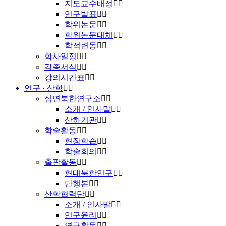
지도교수배정
연구발표
학위논문
학위논문대체
학적변동
학사일정
각종서식
강의시간표
연구 · 산학
심연북한연구소
소개 / 인사말
산하기관
학술활동
현장학습
학술회의
출판활동
현대북한연구
단행본
산학협력단
소개 / 인사말
연구윤리
연구활동