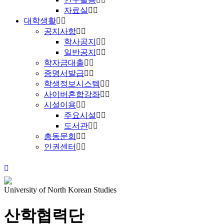
자료실
대학생활
공지사항
학사공지
일반공지
학자금대출
증명서발급
학생정보시스템
사이버혼합강좌
시설이용
주요시설
도서관
총동문회
인권센터
University of North Korean Studies
산학협력단