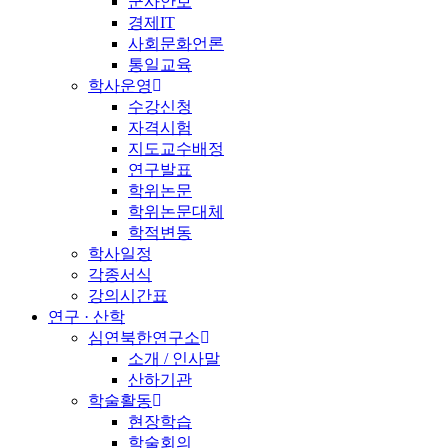
군사안보
경제IT
사회문화언론
통일교육
학사운영
수강신청
자격시험
지도교수배정
연구발표
학위논문
학위논문대체
학적변동
학사일정
각종서식
강의시간표
연구 · 산학
심연북한연구소
소개 / 인사말
산하기관
학술활동
현장학습
학술회의