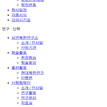
학적변동
학사일정
각종서식
강의시간표
연구 · 산학
심연북한연구소
소개 / 인사말
산하기관
학술활동
현장학습
학술회의
출판활동
현대북한연구
단행본
산학협력단
소개 / 인사말
연구활동
연구윤리
자료실