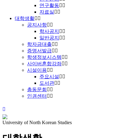
연구활동
자료실
대학생활
공지사항
학사공지
일반공지
학자금대출
증명서발급
학생정보시스템
사이버혼합강좌
시설이용
주요시설
도서관
총동문회
인권센터
University of North Korean Studies