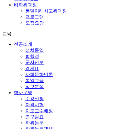
비학위과정
통일미래최고위과정
프로그램
모집요강
교육
전공소개
정치통일
법행정
군사안보
경제IT
사회문화언론
통일교육
정보분석
학사운영
수강신청
자격시험
지도교수배정
연구발표
학위논문
학위논문대체