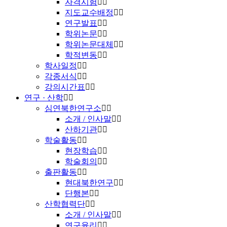
자격시험
지도교수배정
연구발표
학위논문
학위논문대체
학적변동
학사일정
각종서식
강의시간표
연구 · 산학
심연북한연구소
소개 / 인사말
산하기관
학술활동
현장학습
학술회의
출판활동
현대북한연구
단행본
산학협력단
소개 / 인사말
연구윤리