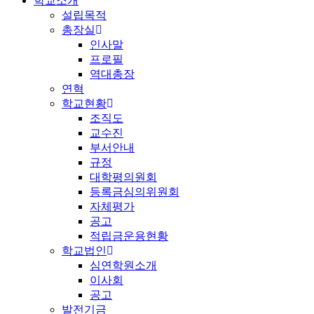
학교소개
설립목적
총장실
인사말
프로필
역대총장
연혁
학교현황
조직도
교수진
부서안내
규정
대학평의원회
등록금심의위원회
자체평가
공고
적립금운용현황
학교법인
심연학원소개
이사회
공고
발전기금