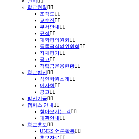
연혁
학교현황
조직도
교수진
부서안내
규정
대학평의원회
등록금심의위원회
자체평가
공고
적립금운용현황
학교법인
심연학원소개
이사회
공고
발전기금
캠퍼스 안내
찾아오시는 길
대관안내
학교홍보
UNKS 언론활동
홍보자료