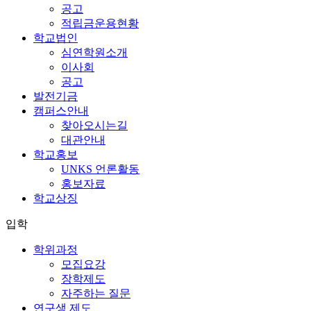
공고
적립금운용현황
학교법인
심연학원소개
이사회
공고
발전기금
캠퍼스안내
찾아오시는길
대관안내
학교홍보
UNKS 언론활동
홍보자료
학교상징
입학
학위과정
모집요강
장학제도
자주하는 질문
연구생 제도