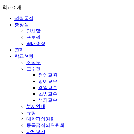
학교소개
설립목적
총장실
인사말
프로필
역대총장
연혁
학교현황
조직도
교수진
전임교원
명예교수
겸임교수
초빙교수
석좌교수
부서안내
규정
대학평의원회
등록금심의위원회
자체평가