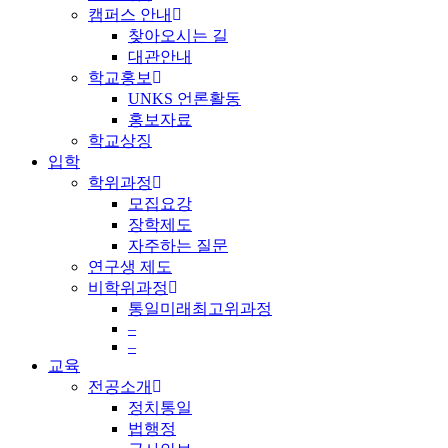
캠퍼스 안내
찾아오시는 길
대관안내
학교홍보
UNKS 언론활동
홍보자료
학교상징
입학
학위과정
모집요강
장학제도
자주하는 질문
연구생 제도
비학위과정
통일미래최고위과정
–
–
교육
전공소개
정치통일
법행정