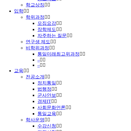
학교상징
입학
학위과정
모집요강
장학제도
자주하는 질문
연구생 제도
비학위과정
통일미래최고위과정
–
–
교육
전공소개
정치통일
법행정
군사안보
경제IT
사회문화언론
통일교육
학사운영
수강신청