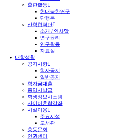
출판활동
현대북한연구
단행본
산학협력단
소개 / 인사말
연구윤리
연구활동
자료실
대학생활
공지사항
학사공지
일반공지
학자금대출
증명서발급
학생정보시스템
사이버혼합강좌
시설이용
주요시설
도서관
총동문회
인권센터