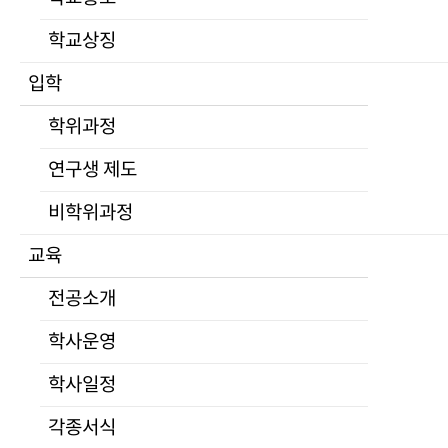
부서안내
학교상징
규정
대학평의원회
입학
등록금심의위원회
University of North Korean Studies
학위과정
자체평가
대학생활
공고
연구생 제도
적립금운용현황
비학위과정
학교법인
교육
심연학원소개
이사회
전공소개
공고
학사운영
발전기금
Home
>
대학생활
>
공지사항
캠퍼스안내
학사일정
찾아오시는길
각종서식
대관안내