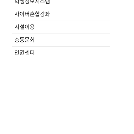
학생정보시스템
연구
장학 및 학술교류 사업으로서, 2020년 첫해 사업은 ?경
전공소개
교소개
입학
교육
·
대학
사이버혼합강좌
정치통일
산학
법행정
시설이용
군사안보
총동문회
• 통일부와 경남대학교 극동문제연구소-북한대학원대학교는 동
경제IT
육성을 위한 북한·통일학 (석)박사 과정 장학생 및 펠로우십 
사회문화언론
인권센터
통일교육
정보분석
학사운영
수강신청
자격시험
·
지도교수배정
Ⅱ. 북한
통일학 연구 펠로우십 (MOU-IFES North Korean Studies F
연구발표
학위논문
학위논문대체