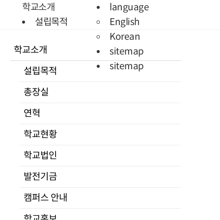
Quick Menu
학교소개
language
학생정보
설립목적
English
시스템
총장실
Korean
학교소개
증명서발급
인사말
sitemap
통일미래 최고위과정
프로필
sitemap
설립목적
현대북한연구
역대총장
총장실
JAMS
연혁
KCI논문
학교현황
연혁
유사도검사
조직도
학교현황
KCI논문
교수진
유사도검사
전임교원
학교법인
명예교수
발전기금
겸임교수
캠퍼스 안내
초빙교수
석좌교수
학교홍보