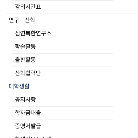
학교홍보
강의시간표
UNKS 언론활동
공지사항
연구 · 산학
홍보자료
일반공지
심연북한연구소
학교상징
북한·통일학 학술교류 지원 사업 2
입학
학술활동
작성일
학위과정
출판활동
2020-03-31 00:00
모집요강
조회
장학제도
산학협력단
5433
자주하는 질문
대학생활
연구생 제도
비학위과정
Ⅰ. 배경 및 사업개요
공지사항
통일미래최고위과정
학자금대출
프로그램
모집요강
증명서발급
• ?북한·통일학 학술교류 지원? 사업은 국제사회에서 한반도 
교육