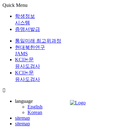
Quick Menu
학생정보
시스템
증명서발급
통일미래 최고위과정
현대북한연구
JAMS
KCI논문
유사도검사
KCI논문
유사도검사
language
English
Korean
sitemap
sitemap