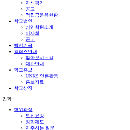
자체평가
공고
적립금운용현황
학교법인
심연학원소개
이사회
공고
발전기금
캠퍼스안내
찾아오시는길
대관안내
학교홍보
UNKS 언론활동
홍보자료
학교상징
입학
학위과정
모집요강
장학제도
자주하는 질문