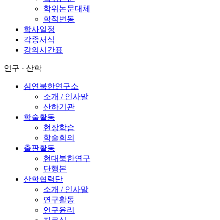
학위논문대체
학적변동
학사일정
각종서식
강의시간표
연구 · 산학
심연북한연구소
소개 / 인사말
산하기관
학술활동
현장학습
학술회의
출판활동
현대북한연구
단행본
산학협력단
소개 / 인사말
연구활동
연구윤리