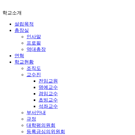
학교소개
설립목적
총장실
인사말
프로필
역대총장
연혁
학교현황
조직도
교수진
전임교원
명예교수
겸임교수
초빙교수
석좌교수
부서안내
규정
대학평의원회
등록금심의위원회