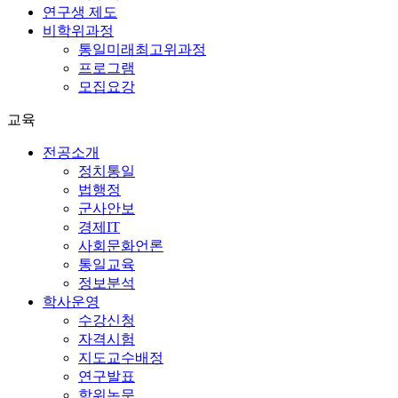
연구생 제도
비학위과정
통일미래최고위과정
프로그램
모집요강
교육
전공소개
정치통일
법행정
군사안보
경제IT
사회문화언론
통일교육
정보분석
학사운영
수강신청
자격시험
지도교수배정
연구발표
학위논문