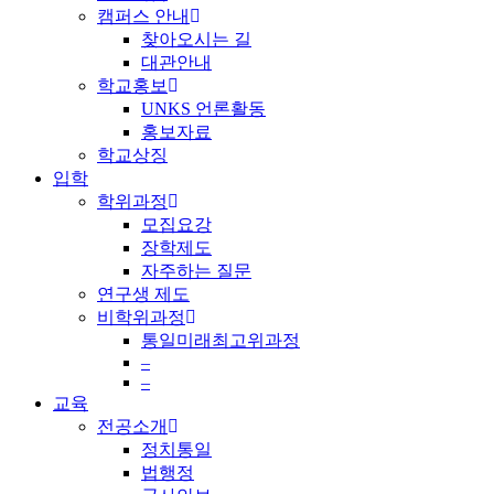
캠퍼스 안내
찾아오시는 길
대관안내
학교홍보
UNKS 언론활동
홍보자료
학교상징
입학
학위과정
모집요강
장학제도
자주하는 질문
연구생 제도
비학위과정
통일미래최고위과정
–
–
교육
전공소개
정치통일
법행정