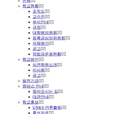
연혁
학교현황
조직도
교수진
부서안내
규정
대학평의원회
등록금심의위원회
자체평가
공고
적립금운용현황
학교법인
심연학원소개
이사회
공고
발전기금
캠퍼스 안내
찾아오시는 길
대관안내
학교홍보
UNKS 언론활동
홍보자료