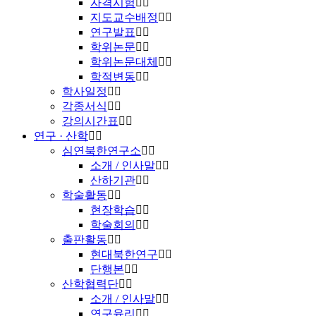
자격시험
지도교수배정
연구발표
학위논문
학위논문대체
학적변동
학사일정
각종서식
강의시간표
연구 · 산학
심연북한연구소
소개 / 인사말
산하기관
학술활동
현장학습
학술회의
출판활동
현대북한연구
단행본
산학협력단
소개 / 인사말
연구윤리