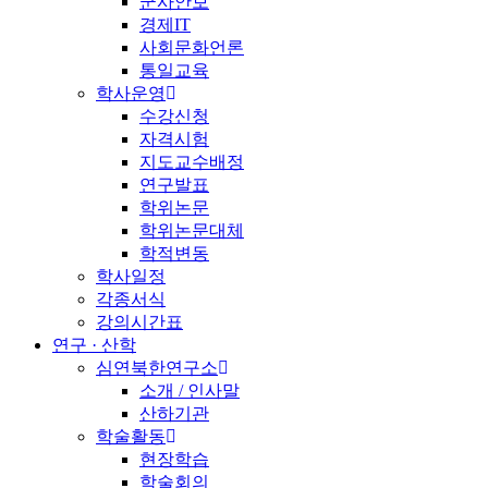
군사안보
경제IT
사회문화언론
통일교육
학사운영
수강신청
자격시험
지도교수배정
연구발표
학위논문
학위논문대체
학적변동
학사일정
각종서식
강의시간표
연구 · 산학
심연북한연구소
소개 / 인사말
산하기관
학술활동
현장학습
학술회의