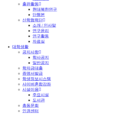
출판활동
현대북한연구
단행본
산학협력단
소개 / 인사말
연구윤리
연구활동
자료실
대학생활
공지사항
학사공지
일반공지
학자금대출
증명서발급
학생정보시스템
사이버혼합강좌
시설이용
주요시설
도서관
총동문회
인권센터