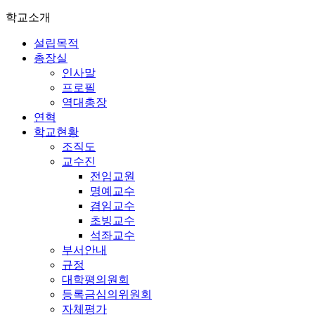
학교소개
설립목적
총장실
인사말
프로필
역대총장
연혁
학교현황
조직도
교수진
전임교원
명예교수
겸임교수
초빙교수
석좌교수
부서안내
규정
대학평의원회
등록금심의위원회
자체평가