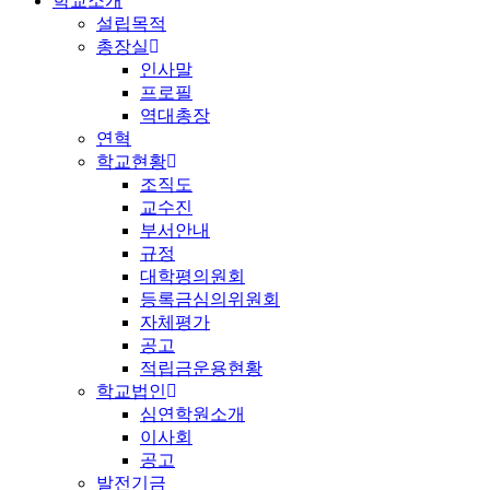
학교소개
설립목적
총장실
인사말
프로필
역대총장
연혁
학교현황
조직도
교수진
부서안내
규정
대학평의원회
등록금심의위원회
자체평가
공고
적립금운용현황
학교법인
심연학원소개
이사회
공고
발전기금