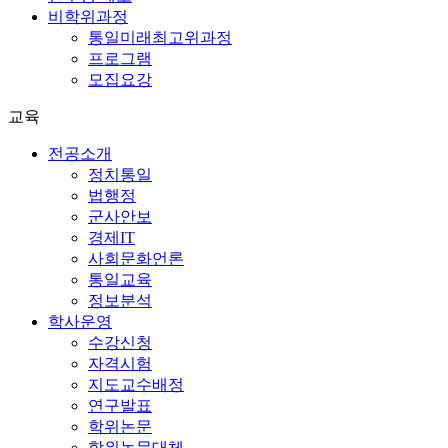
비학위과정
통일미래최고위과정
프로그램
모집요강
교육
전공소개
정치통일
법행정
군사안보
경제IT
사회문화언론
통일교육
정보분석
학사운영
수강신청
자격시험
지도교수배정
연구발표
학위논문
학위논문대체