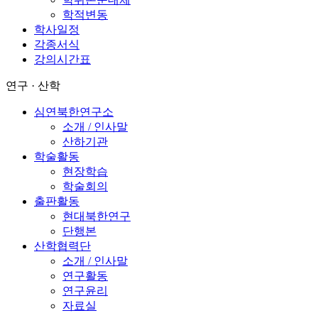
학적변동
학사일정
각종서식
강의시간표
연구 · 산학
심연북한연구소
소개 / 인사말
산하기관
학술활동
현장학습
학술회의
출판활동
현대북한연구
단행본
산학협력단
소개 / 인사말
연구활동
연구윤리
자료실