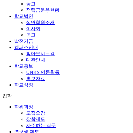
공고
적립금운용현황
학교법인
심연학원소개
이사회
공고
발전기금
캠퍼스안내
찾아오시는길
대관안내
학교홍보
UNKS 언론활동
홍보자료
학교상징
입학
학위과정
모집요강
장학제도
자주하는 질문
연구생 제도