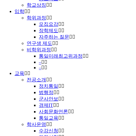
학교상징
입학
학위과정
모집요강
장학제도
자주하는 질문
연구생 제도
비학위과정
통일미래최고위과정
–
–
교육
전공소개
정치통일
법행정
군사안보
경제IT
사회문화언론
통일교육
학사운영
수강신청