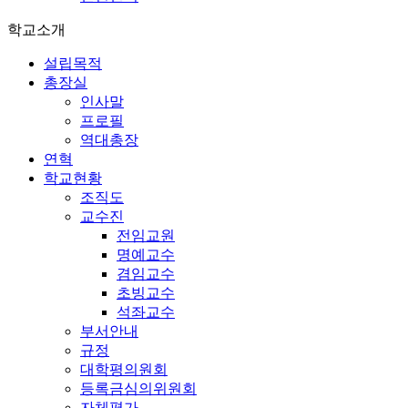
학교소개
설립목적
총장실
인사말
프로필
역대총장
연혁
학교현황
조직도
교수진
전임교원
명예교수
겸임교수
초빙교수
석좌교수
부서안내
규정
대학평의원회
등록금심의위원회
자체평가