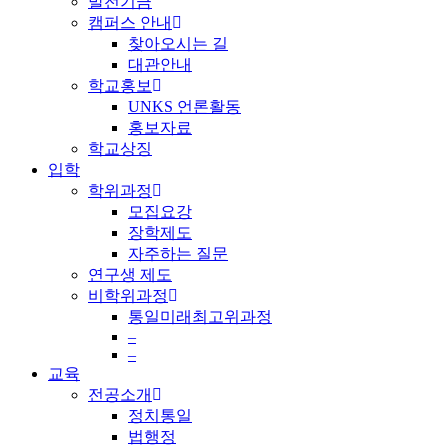
발전기금
캠퍼스 안내
찾아오시는 길
대관안내
학교홍보
UNKS 언론활동
홍보자료
학교상징
입학
학위과정
모집요강
장학제도
자주하는 질문
연구생 제도
비학위과정
통일미래최고위과정
–
–
교육
전공소개
정치통일
법행정