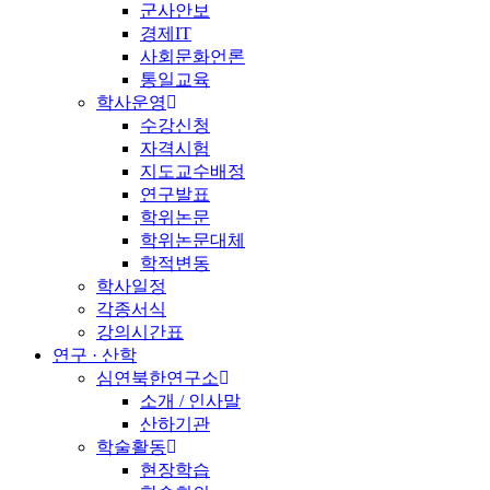
군사안보
경제IT
사회문화언론
통일교육
학사운영
수강신청
자격시험
지도교수배정
연구발표
학위논문
학위논문대체
학적변동
학사일정
각종서식
강의시간표
연구 · 산학
심연북한연구소
소개 / 인사말
산하기관
학술활동
현장학습