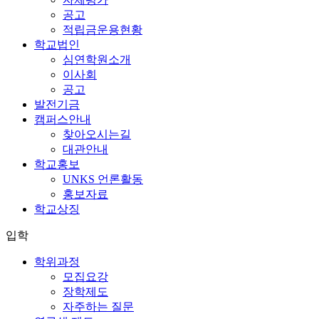
공고
적립금운용현황
학교법인
심연학원소개
이사회
공고
발전기금
캠퍼스안내
찾아오시는길
대관안내
학교홍보
UNKS 언론활동
홍보자료
학교상징
입학
학위과정
모집요강
장학제도
자주하는 질문