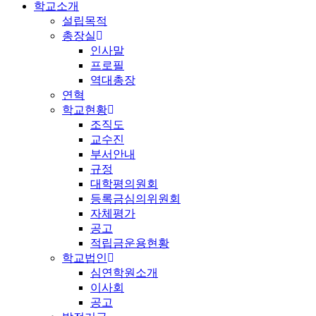
학교소개
설립목적
총장실
인사말
프로필
역대총장
연혁
학교현황
조직도
교수진
부서안내
규정
대학평의원회
등록금심의위원회
자체평가
공고
적립금운용현황
학교법인
심연학원소개
이사회
공고