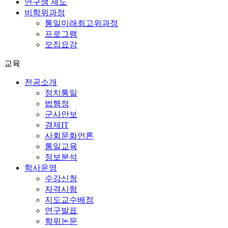
연구생 제도
비학위과정
통일미래최고위과정
프로그램
모집요강
교육
전공소개
정치통일
법행정
군사안보
경제IT
사회문화언론
통일교육
정보분석
학사운영
수강신청
자격시험
지도교수배정
연구발표
학위논문