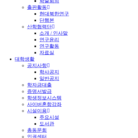
학술회의
출판활동
현대북한연구
단행본
산학협력단
소개 / 인사말
연구윤리
연구활동
자료실
대학생활
공지사항
학사공지
일반공지
학자금대출
증명서발급
학생정보시스템
사이버혼합강좌
시설이용
주요시설
도서관
총동문회
인권센터