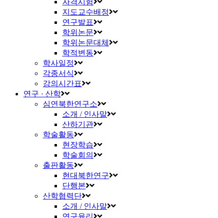
자격시험
지도교수배정
연구발표
학위논문
학위논문대체
학적변동
학사일정
각종서식
강의시간표
연구 · 산학
심연북한연구소
소개 / 인사말
산하기관
학술활동
현장학습
학술회의
출판활동
현대북한연구
단행본
산학협력단
소개 / 인사말
연구윤리