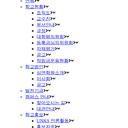
연혁
학교현황
조직도
교수진
부서안내
규정
대학평의원회
등록금심의위원회
자체평가
공고
적립금운용현황
학교법인
심연학원소개
이사회
공고
발전기금
캠퍼스 안내
찾아오시는 길
대관안내
학교홍보
UNKS 언론활동
홍보자료