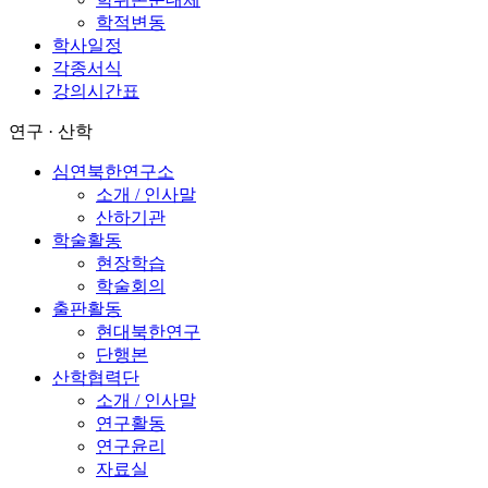
학적변동
학사일정
각종서식
강의시간표
연구 · 산학
심연북한연구소
소개 / 인사말
산하기관
학술활동
현장학습
학술회의
출판활동
현대북한연구
단행본
산학협력단
소개 / 인사말
연구활동
연구윤리
자료실