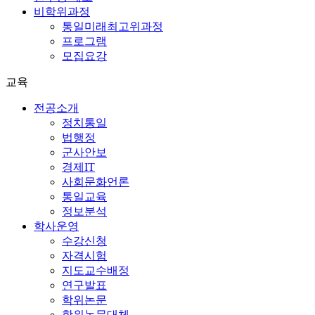
비학위과정
통일미래최고위과정
프로그램
모집요강
교육
전공소개
정치통일
법행정
군사안보
경제IT
사회문화언론
통일교육
정보분석
학사운영
수강신청
자격시험
지도교수배정
연구발표
학위논문
학위논문대체