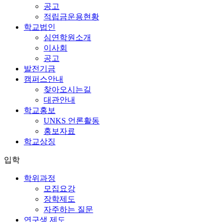
공고
적립금운용현황
학교법인
심연학원소개
이사회
공고
발전기금
캠퍼스안내
찾아오시는길
대관안내
학교홍보
UNKS 언론활동
홍보자료
학교상징
입학
학위과정
모집요강
장학제도
자주하는 질문
연구생 제도