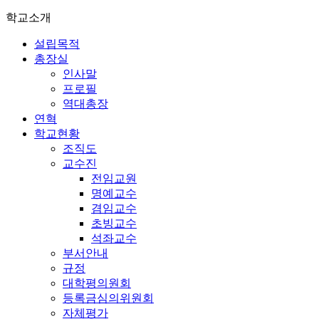
학교소개
설립목적
총장실
인사말
프로필
역대총장
연혁
학교현황
조직도
교수진
전임교원
명예교수
겸임교수
초빙교수
석좌교수
부서안내
규정
대학평의원회
등록금심의위원회
자체평가