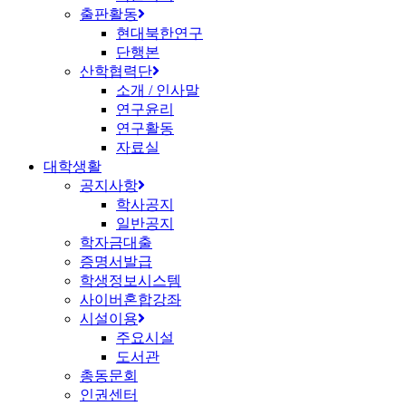
출판활동
현대북한연구
단행본
산학협력단
소개 / 인사말
연구윤리
연구활동
자료실
대학생활
공지사항
학사공지
일반공지
학자금대출
증명서발급
학생정보시스템
사이버혼합강좌
시설이용
주요시설
도서관
총동문회
인권센터