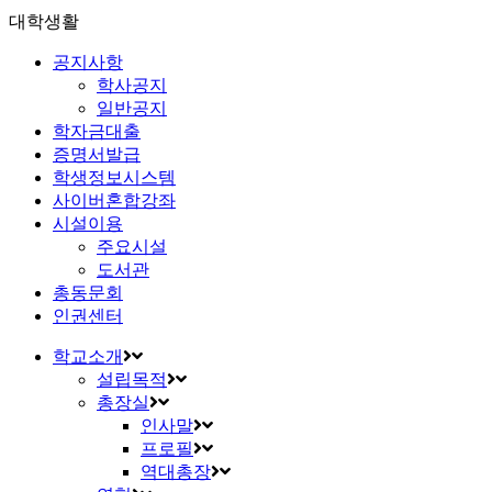
대학생활
공지사항
학사공지
일반공지
학자금대출
증명서발급
학생정보시스템
사이버혼합강좌
시설이용
주요시설
도서관
총동문회
인권센터
학교소개
설립목적
총장실
인사말
프로필
역대총장