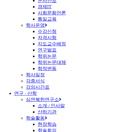
군사안보
경제IT
사회문화언론
통일교육
학사운영
수강신청
자격시험
지도교수배정
연구발표
학위논문
학위논문대체
학적변동
학사일정
각종서식
강의시간표
연구 · 산학
심연북한연구소
소개 / 인사말
산하기관
학술활동
현장학습
학술회의