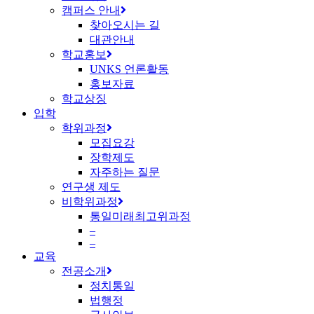
캠퍼스 안내
찾아오시는 길
대관안내
학교홍보
UNKS 언론활동
홍보자료
학교상징
입학
학위과정
모집요강
장학제도
자주하는 질문
연구생 제도
비학위과정
통일미래최고위과정
–
–
교육
전공소개
정치통일
법행정