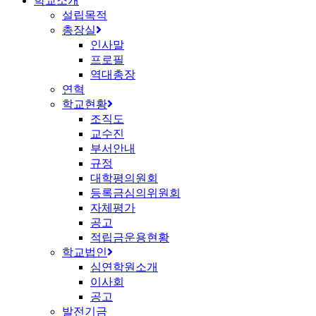
학교소개
설립목적
총장실
인사말
프로필
역대총장
연혁
학교현황
조직도
교수진
부서안내
규정
대학평의원회
등록금심의위원회
자체평가
공고
적립금운용현황
학교법인
심연학원소개
이사회
공고
발전기금