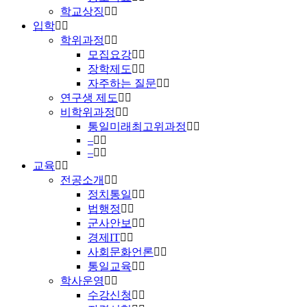
학교상징
입학
학위과정
모집요강
장학제도
자주하는 질문
연구생 제도
비학위과정
통일미래최고위과정
–
–
교육
전공소개
정치통일
법행정
군사안보
경제IT
사회문화언론
통일교육
학사운영
수강신청