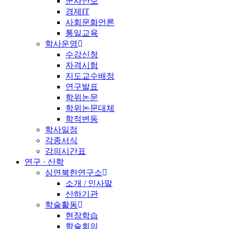
군사안보
경제IT
사회문화언론
통일교육
학사운영
수강신청
자격시험
지도교수배정
연구발표
학위논문
학위논문대체
학적변동
학사일정
각종서식
강의시간표
연구 · 산학
심연북한연구소
소개 / 인사말
산하기관
학술활동
현장학습
학술회의