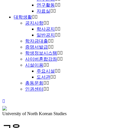
연구활동
자료실
대학생활
공지사항
학사공지
일반공지
학자금대출
증명서발급
학생정보시스템
사이버혼합강좌
시설이용
주요시설
도서관
총동문회
인권센터
University of North Korean Studies