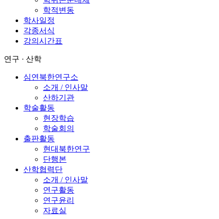
학적변동
학사일정
각종서식
강의시간표
연구 · 산학
심연북한연구소
소개 / 인사말
산하기관
학술활동
현장학습
학술회의
출판활동
현대북한연구
단행본
산학협력단
소개 / 인사말
연구활동
연구윤리
자료실