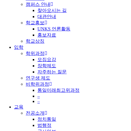
캠퍼스 안내
찾아오시는 길
대관안내
학교홍보
UNKS 언론활동
홍보자료
학교상징
입학
학위과정
모집요강
장학제도
자주하는 질문
연구생 제도
비학위과정
통일미래최고위과정
–
–
교육
전공소개
정치통일
법행정