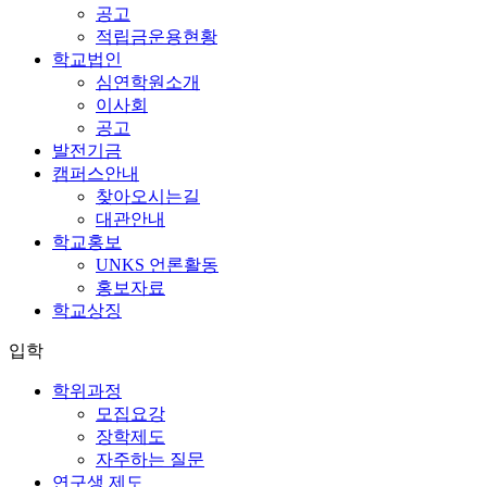
공고
적립금운용현황
학교법인
심연학원소개
이사회
공고
발전기금
캠퍼스안내
찾아오시는길
대관안내
학교홍보
UNKS 언론활동
홍보자료
학교상징
입학
학위과정
모집요강
장학제도
자주하는 질문
연구생 제도