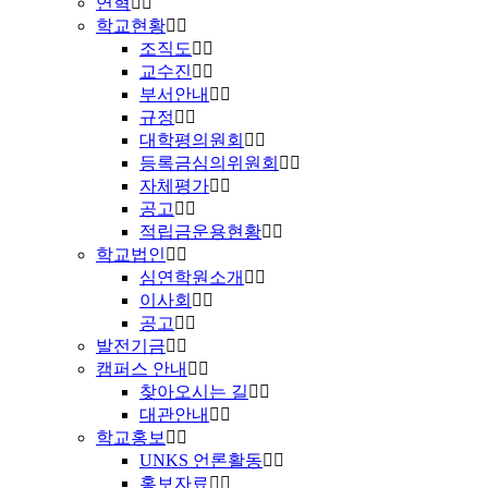
연혁
학교현황
조직도
교수진
부서안내
규정
대학평의원회
등록금심의위원회
자체평가
공고
적립금운용현황
학교법인
심연학원소개
이사회
공고
발전기금
캠퍼스 안내
찾아오시는 길
대관안내
학교홍보
UNKS 언론활동
홍보자료