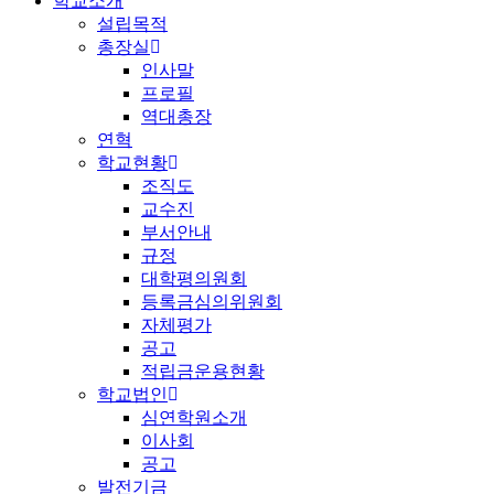
학교소개
설립목적
총장실
인사말
프로필
역대총장
연혁
학교현황
조직도
교수진
부서안내
규정
대학평의원회
등록금심의위원회
자체평가
공고
적립금운용현황
학교법인
심연학원소개
이사회
공고
발전기금