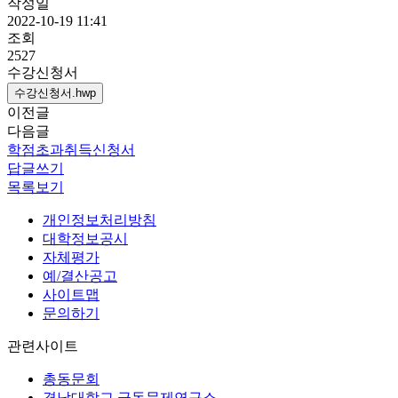
작성일
2022-10-19 11:41
조회
2527
수강신청서
수강신청서.hwp
이전글
다음글
학점초과취득신청서
답글쓰기
목록보기
개인정보처리방침
대학정보공시
자체평가
예/결산공고
사이트맵
문의하기
관련사이트
총동문회
경남대학교 극동문제연구소