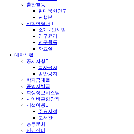
출판활동
현대북한연구
단행본
산학협력단
소개 / 인사말
연구윤리
연구활동
자료실
대학생활
공지사항
학사공지
일반공지
학자금대출
증명서발급
학생정보시스템
사이버혼합강좌
시설이용
주요시설
도서관
총동문회
인권센터