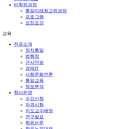
비학위과정
통일미래최고위과정
프로그램
모집요강
교육
전공소개
정치통일
법행정
군사안보
경제IT
사회문화언론
통일교육
정보분석
학사운영
수강신청
자격시험
지도교수배정
연구발표
학위논문
학위논문대체