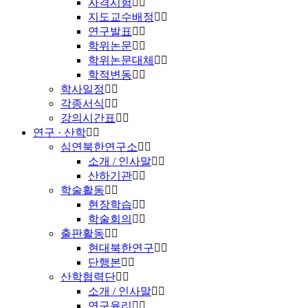
자격시험
지도교수배정
연구발표
학위논문
학위논문대체
학적변동
학사일정
각종서식
강의시간표
연구 · 산학
심연북한연구소
소개 / 인사말
산하기관
학술활동
현장학습
학술회의
출판활동
현대북한연구
단행본
산학협력단
소개 / 인사말
연구윤리