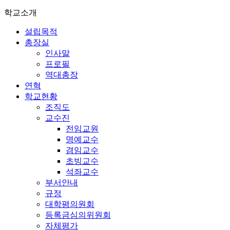
학교소개
설립목적
총장실
인사말
프로필
역대총장
연혁
학교현황
조직도
교수진
전임교원
명예교수
겸임교수
초빙교수
석좌교수
부서안내
규정
대학평의원회
등록금심의위원회
자체평가