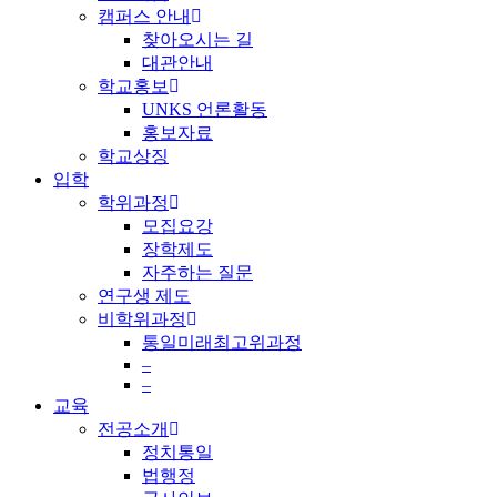
캠퍼스 안내
찾아오시는 길
대관안내
학교홍보
UNKS 언론활동
홍보자료
학교상징
입학
학위과정
모집요강
장학제도
자주하는 질문
연구생 제도
비학위과정
통일미래최고위과정
–
–
교육
전공소개
정치통일
법행정