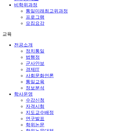
비학위과정
통일미래최고위과정
프로그램
모집요강
교육
전공소개
정치통일
법행정
군사안보
경제IT
사회문화언론
통일교육
정보분석
학사운영
수강신청
자격시험
지도교수배정
연구발표
학위논문
학위논문대체