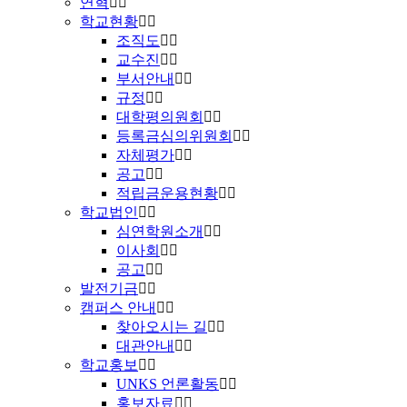
연혁
학교현황
조직도
교수진
부서안내
규정
대학평의원회
등록금심의위원회
자체평가
공고
적립금운용현황
학교법인
심연학원소개
이사회
공고
발전기금
캠퍼스 안내
찾아오시는 길
대관안내
학교홍보
UNKS 언론활동
홍보자료