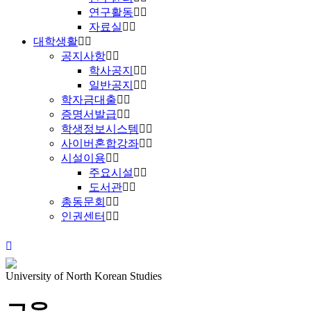
연구활동
자료실
대학생활
공지사항
학사공지
일반공지
학자금대출
증명서발급
학생정보시스템
사이버혼합강좌
시설이용
주요시설
도서관
총동문회
인권센터
University of North Korean Studies