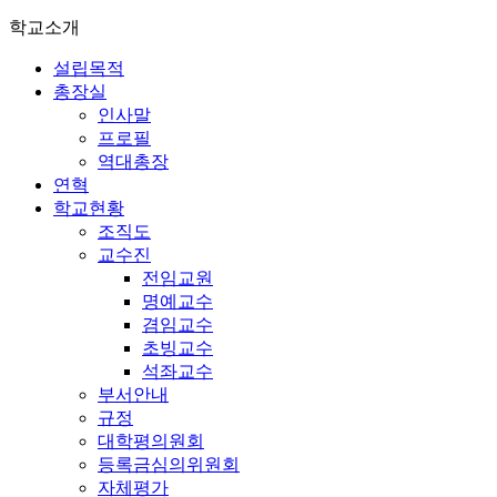
학교소개
설립목적
총장실
인사말
프로필
역대총장
연혁
학교현황
조직도
교수진
전임교원
명예교수
겸임교수
초빙교수
석좌교수
부서안내
규정
대학평의원회
등록금심의위원회
자체평가