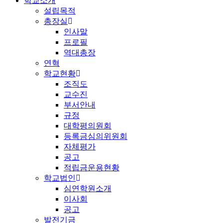
학교소개
설립목적
총장실
인사말
프로필
역대총장
연혁
학교현황
조직도
교수진
부서안내
규정
대학평의원회
등록금심의위원회
자체평가
공고
적립금운용현황
학교법인
심연학원소개
이사회
공고
발전기금