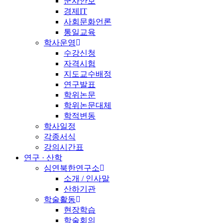
군사안보
경제IT
사회문화언론
통일교육
학사운영
수강신청
자격시험
지도교수배정
연구발표
학위논문
학위논문대체
학적변동
학사일정
각종서식
강의시간표
연구 · 산학
심연북한연구소
소개 / 인사말
산하기관
학술활동
현장학습
학술회의