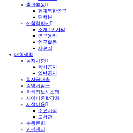
출판활동
현대북한연구
단행본
산학협력단
소개 / 인사말
연구윤리
연구활동
자료실
대학생활
공지사항
학사공지
일반공지
학자금대출
증명서발급
학생정보시스템
사이버혼합강좌
시설이용
주요시설
도서관
총동문회
인권센터