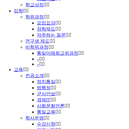
학교상징
입학
학위과정
모집요강
장학제도
자주하는 질문
연구생 제도
비학위과정
통일미래최고위과정
–
–
교육
전공소개
정치통일
법행정
군사안보
경제IT
사회문화언론
통일교육
학사운영
수강신청