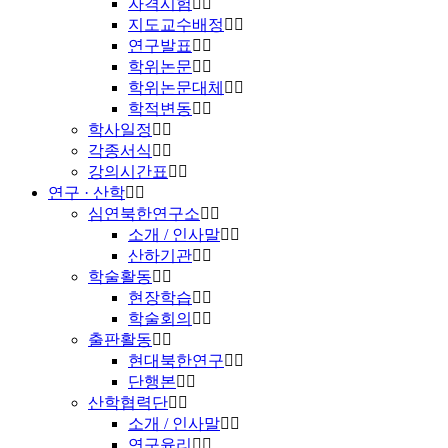
자격시험
지도교수배정
연구발표
학위논문
학위논문대체
학적변동
학사일정
각종서식
강의시간표
연구 · 산학
심연북한연구소
소개 / 인사말
산하기관
학술활동
현장학습
학술회의
출판활동
현대북한연구
단행본
산학협력단
소개 / 인사말
연구윤리