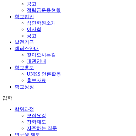
공고
적립금운용현황
학교법인
심연학원소개
이사회
공고
발전기금
캠퍼스안내
찾아오시는길
대관안내
학교홍보
UNKS 언론활동
홍보자료
학교상징
입학
학위과정
모집요강
장학제도
자주하는 질문
연구생 제도