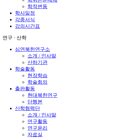
학적변동
학사일정
각종서식
강의시간표
연구 · 산학
심연북한연구소
소개 / 인사말
산하기관
학술활동
현장학습
학술회의
출판활동
현대북한연구
단행본
산학협력단
소개 / 인사말
연구활동
연구윤리
자료실