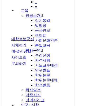
–
–
교육
전공소개
정치통일
법행정
군사안보
개인정보처리방침
경제IT
대학정보공시
사회문화언론
자체평가
통일교육
학사운영
예/결산공고
수강신청
사이트맵
자격시험
문의하기
지도교수배정
연구발표
학위논문
관련사이트
학위논문대체
학적변동
학사일정
각종서식
강의시간표
연구 · 산학