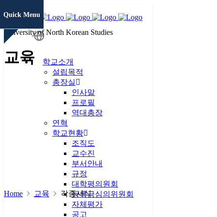
Quick Menu
University of North Korean Studies
학생정보
교육
시스템
학교소개
설립목적
총장실
증명서발급
인사말
프로필
역대총장
연혁
통일미래 최
학교현황
고위과정
조직도
교수진
현대북한연
부서안내
구
JAMS
규정
대학평의원회
Home
교육
각종서식
KCI논문
등록금심의위원회
유사도검사
자체평가
공고