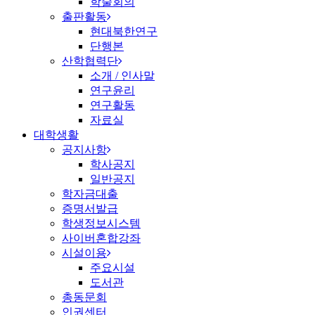
학술회의
출판활동
현대북한연구
단행본
산학협력단
소개 / 인사말
연구윤리
연구활동
자료실
대학생활
공지사항
학사공지
일반공지
학자금대출
증명서발급
학생정보시스템
사이버혼합강좌
시설이용
주요시설
도서관
총동문회
인권센터