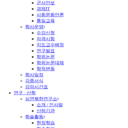
군사안보
경제IT
사회문화언론
통일교육
학사운영
수강신청
자격시험
지도교수배정
연구발표
학위논문
학위논문대체
학적변동
학사일정
각종서식
강의시간표
연구 · 산학
심연북한연구소
소개 / 인사말
산하기관
학술활동
현장학습