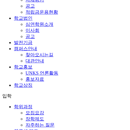
공고
적립금운용현황
학교법인
심연학원소개
이사회
공고
발전기금
캠퍼스안내
찾아오시는길
대관안내
학교홍보
UNKS 언론활동
홍보자료
학교상징
입학
학위과정
모집요강
장학제도
자주하는 질문