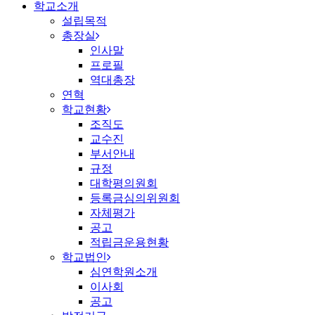
학교소개
설립목적
총장실
인사말
프로필
역대총장
연혁
학교현황
조직도
교수진
부서안내
규정
대학평의원회
등록금심의위원회
자체평가
공고
적립금운용현황
학교법인
심연학원소개
이사회
공고