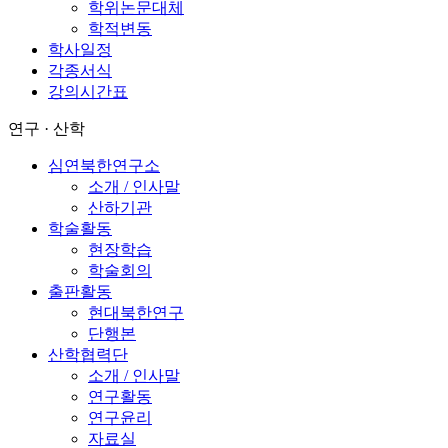
학위논문대체
학적변동
학사일정
각종서식
강의시간표
연구 · 산학
심연북한연구소
소개 / 인사말
산하기관
학술활동
현장학습
학술회의
출판활동
현대북한연구
단행본
산학협력단
소개 / 인사말
연구활동
연구윤리
자료실