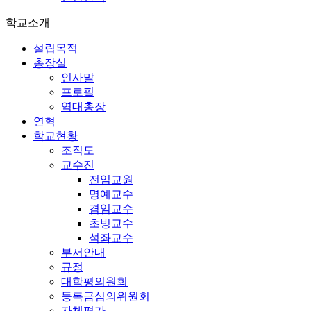
학교소개
설립목적
총장실
인사말
프로필
역대총장
연혁
학교현황
조직도
교수진
전임교원
명예교수
겸임교수
초빙교수
석좌교수
부서안내
규정
대학평의원회
등록금심의위원회
자체평가