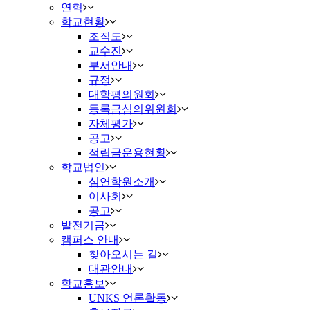
연혁
학교현황
조직도
교수진
부서안내
규정
대학평의원회
등록금심의위원회
자체평가
공고
적립금운용현황
학교법인
심연학원소개
이사회
공고
발전기금
캠퍼스 안내
찾아오시는 길
대관안내
학교홍보
UNKS 언론활동