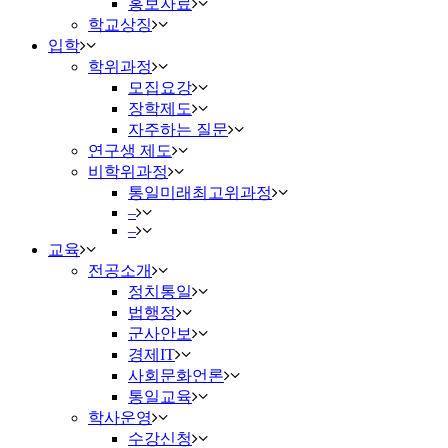
홍보자료
학교상징
입학
학위과정
모집요강
장학제도
자주하는 질문
연구생 제도
비학위과정
통일미래최고위과정
–
–
교육
전공소개
정치통일
법행정
군사안보
경제IT
사회문화언론
통일교육
학사운영
수강신청