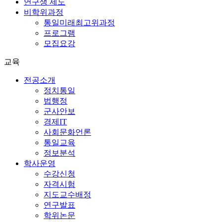
연구생 제도
비학위과정
통일미래최고위과정
프로그램
모집요강
교육
전공소개
정치통일
법행정
군사안보
경제IT
사회문화언론
통일교육
정보분석
학사운영
수강신청
자격시험
지도교수배정
연구발표
학위논문