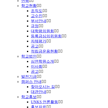
연혁
학교현황
조직도
교수진
부서안내
규정
대학평의원회
등록금심의위원회
자체평가
공고
적립금운용현황
학교법인
심연학원소개
이사회
공고
발전기금
캠퍼스 안내
찾아오시는 길
대관안내
학교홍보
UNKS 언론활동
홍보자료