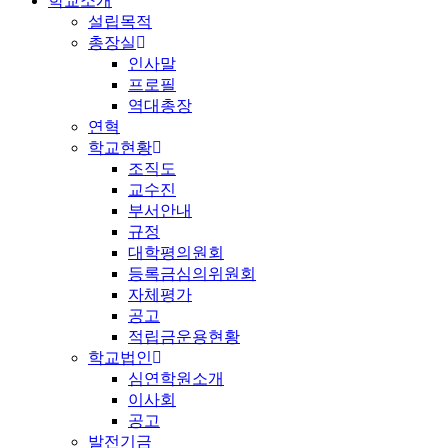
학교소개
설립목적
총장실
인사말
프로필
역대총장
연혁
학교현황
조직도
교수진
부서안내
규정
대학평의원회
등록금심의위원회
자체평가
공고
적립금운용현황
학교법인
심연학원소개
이사회
공고
발전기금