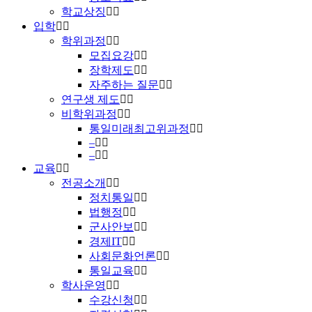
학교상징
입학
학위과정
모집요강
장학제도
자주하는 질문
연구생 제도
비학위과정
통일미래최고위과정
–
–
교육
전공소개
정치통일
법행정
군사안보
경제IT
사회문화언론
통일교육
학사운영
수강신청