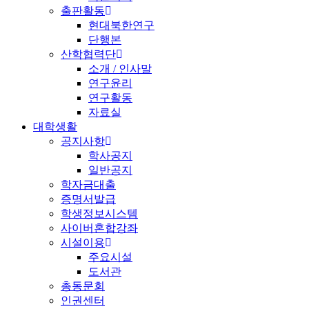
출판활동
현대북한연구
단행본
산학협력단
소개 / 인사말
연구윤리
연구활동
자료실
대학생활
공지사항
학사공지
일반공지
학자금대출
증명서발급
학생정보시스템
사이버혼합강좌
시설이용
주요시설
도서관
총동문회
인권센터