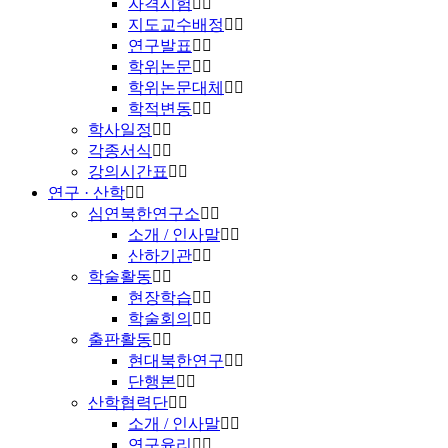
자격시험
지도교수배정
연구발표
학위논문
학위논문대체
학적변동
학사일정
각종서식
강의시간표
연구 · 산학
심연북한연구소
소개 / 인사말
산하기관
학술활동
현장학습
학술회의
출판활동
현대북한연구
단행본
산학협력단
소개 / 인사말
연구윤리