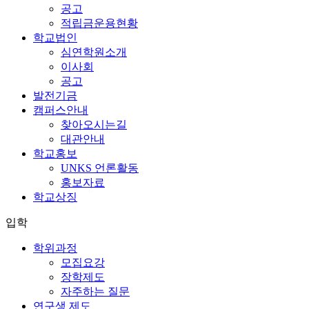
공고
적립금운용현황
학교법인
심연학원소개
이사회
공고
발전기금
캠퍼스안내
찾아오시는길
대관안내
학교홍보
UNKS 언론활동
홍보자료
학교상징
입학
학위과정
모집요강
장학제도
자주하는 질문
연구생 제도