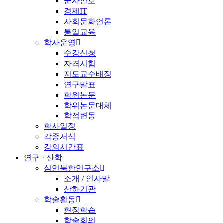
군사안보
경제IT
사회문화언론
통일교육
학사운영
수강신청
자격시험
지도교수배정
연구발표
학위논문
학위논문대체
학적변동
학사일정
각종서식
강의시간표
연구 · 산학
심연북한연구소
소개 / 인사말
산하기관
학술활동
현장학습
학술회의