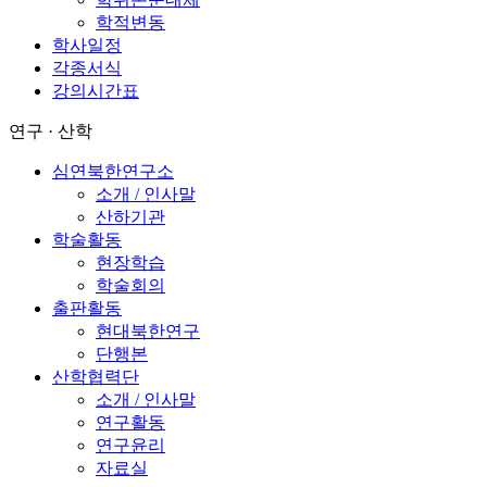
학적변동
학사일정
각종서식
강의시간표
연구 · 산학
심연북한연구소
소개 / 인사말
산하기관
학술활동
현장학습
학술회의
출판활동
현대북한연구
단행본
산학협력단
소개 / 인사말
연구활동
연구윤리
자료실