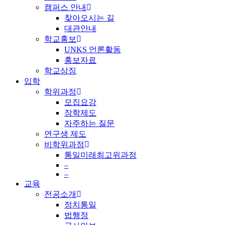
캠퍼스 안내
찾아오시는 길
대관안내
학교홍보
UNKS 언론활동
홍보자료
학교상징
입학
학위과정
모집요강
장학제도
자주하는 질문
연구생 제도
비학위과정
통일미래최고위과정
–
–
교육
전공소개
정치통일
법행정