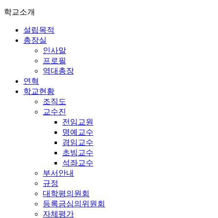
학교소개
설립목적
총장실
인사말
프로필
역대총장
연혁
학교현황
조직도
교수진
전임교원
명예교수
겸임교수
초빙교수
석좌교수
부서안내
규정
대학평의원회
등록금심의위원회
자체평가