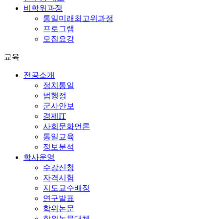
비학위과정
통일미래최고위과정
프로그램
모집요강
교육
전공소개
정치통일
법행정
군사안보
경제IT
사회문화언론
통일교육
정보분석
학사운영
수강신청
자격시험
지도교수배정
연구발표
학위논문
학위논문대체