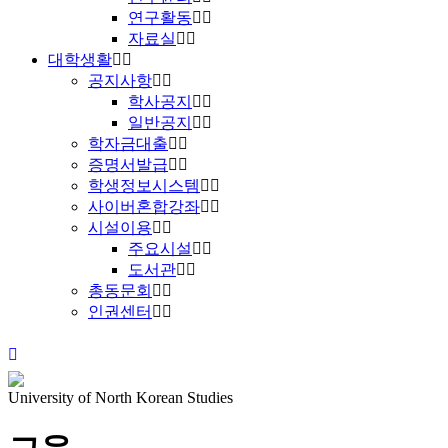
연구활동
자료실
대학생활
공지사항
학사공지
일반공지
학자금대출
증명서발급
학생정보시스템
사이버혼합강좌
시설이용
주요시설
도서관
총동문회
인권센터
University of North Korean Studies