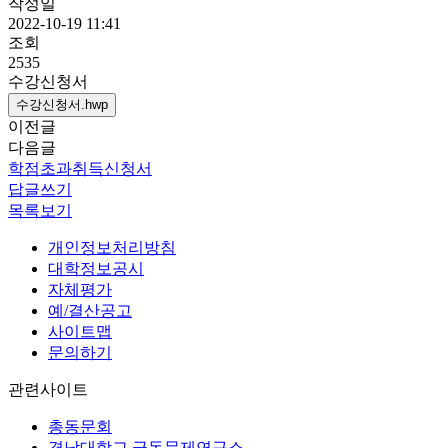
작성일
2022-10-19 11:41
조회
2535
수강신청서
수강신청서.hwp
이전글
다음글
학점초과취득신청서
답글쓰기
목록보기
개인정보처리방침
대학정보공시
자체평가
예/결산공고
사이트맵
문의하기
관련사이트
총동문회
경남대학교 극동문제연구소