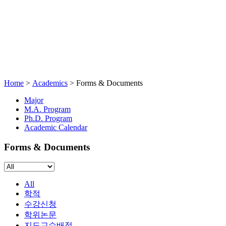
Home
>
Academics
>
Forms & Documents
Major
M.A. Program
Ph.D. Program
Academic Calendar
Forms & Documents
All
학적
수강신청
학위논문
지도교수배정