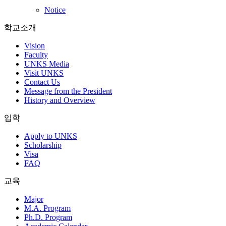
Notice
학교소개
Vision
Faculty
UNKS Media
Visit UNKS
Contact Us
Message from the President
History and Overview
입학
Apply to UNKS
Scholarship
Visa
FAQ
교육
Major
M.A. Program
Ph.D. Program