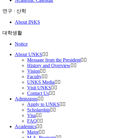
Academic Calendar
연구 · 산학
About INKS
대학생활
Notice
About UNKS
Message from the President
History and Overview
Vision
Faculty
UNKS Media
Visit UNKS
Contact Us
Admissions
Apply to UNKS
Scholarship
Visa
FAQ
Academics
Major
M.A. Program