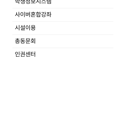
학생정보시스템
연구
전공소개
부서안내
교소개
입학
교육
·
대학
사이버혼합강좌
정치통일
규정
산학
법행정
대학평의원회
시설이용
군사안보
등록금심의위원회
총동문회
경제IT
자체평가
사회문화언론
공고
인권센터
통일교육
적립금운용현황
정보분석
학교법인
학사운영
심연학원소개
수강신청
이사회
자격시험
공고
지도교수배정
발전기금
연구발표
캠퍼스안내
학위논문
찾아오시는길
학위논문대체
대관안내