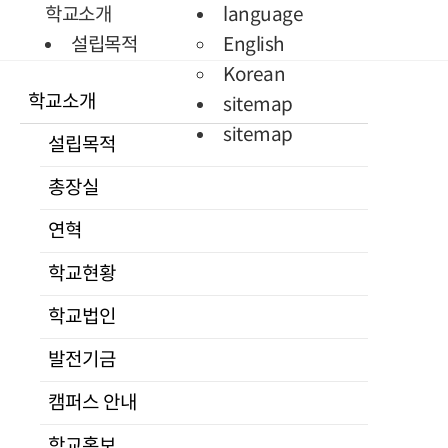
Quick Menu
학교소개
language
학생정보
설립목적
English
시스템
총장실
Korean
학교소개
증명서발급
인사말
sitemap
통일미래 최고위과정
프로필
sitemap
설립목적
현대북한연구
역대총장
총장실
JAMS
연혁
KCI논문
학교현황
연혁
유사도검사
조직도
학교현황
KCI논문
교수진
유사도검사
전임교원
학교법인
명예교수
발전기금
겸임교수
캠퍼스 안내
초빙교수
석좌교수
학교홍보