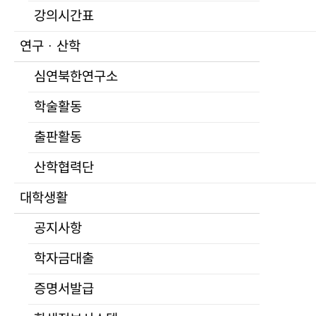
학교홍보
강의시간표
UNKS 언론활동
설립목적
연구 · 산학
홍보자료
총장실
심연북한연구소
학교상징
인사말
입학
프로필
학술활동
학위과정
역대총장
출판활동
모집요강
연혁
장학제도
학교현황
산학협력단
자주하는 질문
조직도
대학생활
연구생 제도
교수진
비학위과정
공지사항
전임교원
통일미래최고위과정
명예교수
학자금대출
프로그램
겸임교수
모집요강
증명서발급
초빙교수
교육
석좌교수