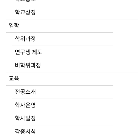
부서안내
학교상징
규정
대학평의원회
입학
등록금심의위원회
University of North Korean Studies
학위과정
자체평가
학교홍보
공고
연구생 제도
적립금운용현황
비학위과정
학교법인
교육
심연학원소개
이사회
전공소개
공고
학사운영
발전기금
Home
>
학교소개
>
학교홍보
>
홍보영상
캠퍼스안내
학사일정
찾아오시는길
각종서식
대관안내