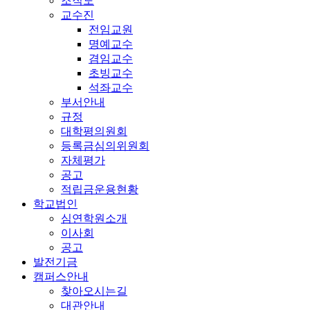
조직도
교수진
전임교원
명예교수
겸임교수
초빙교수
석좌교수
부서안내
규정
대학평의원회
등록금심의위원회
자체평가
공고
적립금운용현황
학교법인
심연학원소개
이사회
공고
발전기금
캠퍼스안내
찾아오시는길
대관안내