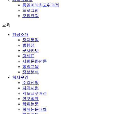
통일미래최고위과정
프로그램
모집요강
교육
전공소개
정치통일
법행정
군사안보
경제IT
사회문화언론
통일교육
정보분석
학사운영
수강신청
자격시험
지도교수배정
연구발표
학위논문
학위논문대체