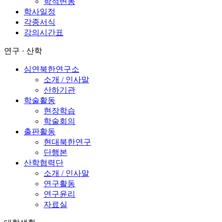
학적변동
학사일정
각종서식
강의시간표
연구 · 산학
심연북한연구소
소개 / 인사말
산하기관
학술활동
현장학습
학술회의
출판활동
현대북한연구
단행본
산학협력단
소개 / 인사말
연구활동
연구윤리
자료실