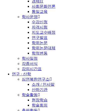
경제IT
사회문화언론
통일교육
학사운영
수강신청
자격시험
지도교수배정
연구발표
학위논문
학위논문대체
학적변동
학사일정
각종서식
강의시간표
연구 · 산학
심연북한연구소
소개 / 인사말
산하기관
학술활동
현장학습
학술회의
출판활동