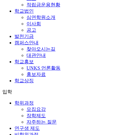
적립금운용현황
학교법인
심연학원소개
이사회
공고
발전기금
캠퍼스안내
찾아오시는길
대관안내
학교홍보
UNKS 언론활동
홍보자료
학교상징
입학
학위과정
모집요강
장학제도
자주하는 질문
연구생 제도
비학위과정