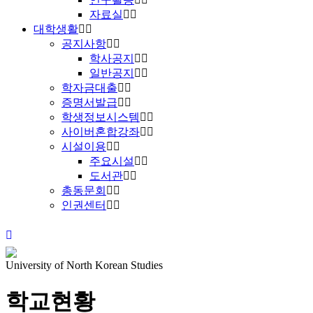
자료실
대학생활
공지사항
학사공지
일반공지
학자금대출
증명서발급
학생정보시스템
사이버혼합강좌
시설이용
주요시설
도서관
총동문회
인권센터
University of North Korean Studies
학교현황