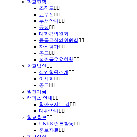
학교현황
조직도
교수진
부서안내
규정
대학평의원회
등록금심의위원회
자체평가
공고
적립금운용현황
학교법인
심연학원소개
이사회
공고
발전기금
캠퍼스 안내
찾아오시는 길
대관안내
학교홍보
UNKS 언론활동
홍보자료
학교상징