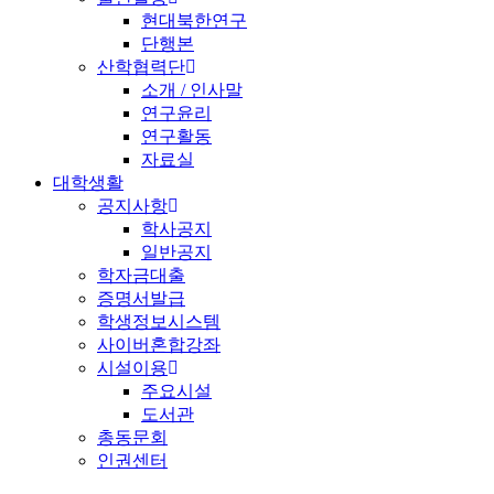
현대북한연구
단행본
산학협력단
소개 / 인사말
연구윤리
연구활동
자료실
대학생활
공지사항
학사공지
일반공지
학자금대출
증명서발급
학생정보시스템
사이버혼합강좌
시설이용
주요시설
도서관
총동문회
인권센터