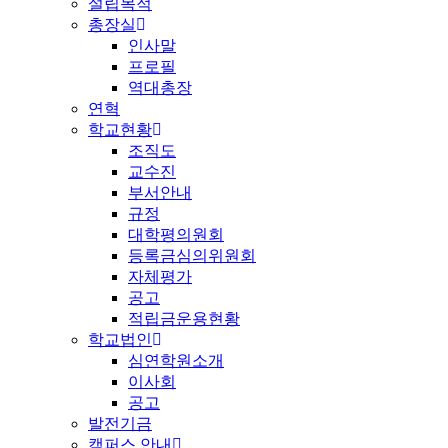
설립목적
총장실
인사말
프로필
역대총장
연혁
학교현황
조직도
교수진
부서안내
규정
대학평의원회
등록금심의위원회
자체평가
공고
적립금운용현황
학교법인
심연학원소개
이사회
공고
발전기금
캠퍼스 안내