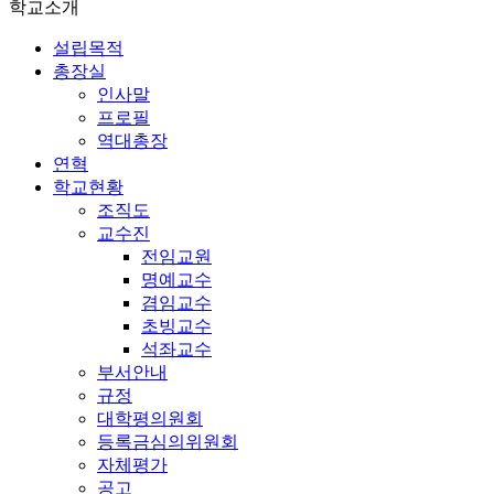
학교소개
설립목적
총장실
인사말
프로필
역대총장
연혁
학교현황
조직도
교수진
전임교원
명예교수
겸임교수
초빙교수
석좌교수
부서안내
규정
대학평의원회
등록금심의위원회
자체평가
공고