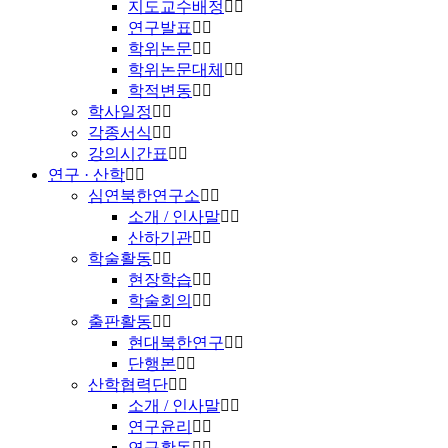
지도교수배정
연구발표
학위논문
학위논문대체
학적변동
학사일정
각종서식
강의시간표
연구 · 산학
심연북한연구소
소개 / 인사말
산하기관
학술활동
현장학습
학술회의
출판활동
현대북한연구
단행본
산학협력단
소개 / 인사말
연구윤리
연구활동