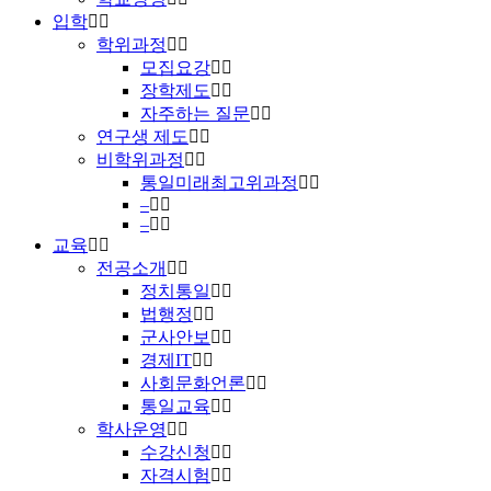
입학
학위과정
모집요강
장학제도
자주하는 질문
연구생 제도
비학위과정
통일미래최고위과정
–
–
교육
전공소개
정치통일
법행정
군사안보
경제IT
사회문화언론
통일교육
학사운영
수강신청
자격시험