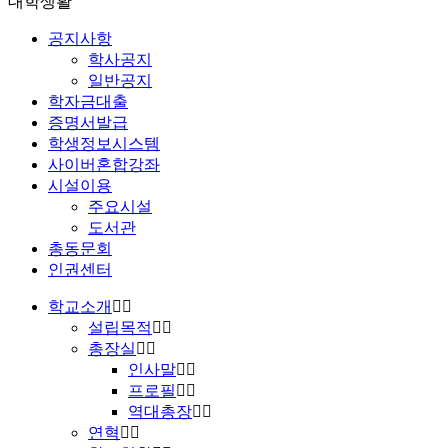
대학생활
공지사항
학사공지
일반공지
학자금대출
증명서발급
학생정보시스템
사이버혼합강좌
시설이용
주요시설
도서관
총동문회
인권센터
학교소개
설립목적
총장실
인사말
프로필
역대총장
연혁