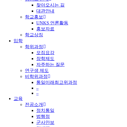
찾아오시는 길
대관안내
학교홍보
UNKS 언론활동
홍보자료
학교상징
입학
학위과정
모집요강
장학제도
자주하는 질문
연구생 제도
비학위과정
통일미래최고위과정
–
–
교육
전공소개
정치통일
법행정
군사안보