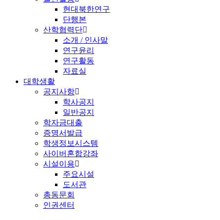
현대북한연구
단행본
산학협력단
소개 / 인사말
연구윤리
연구활동
자료실
대학생활
공지사항
학사공지
일반공지
학자금대출
증명서발급
학생정보시스템
사이버혼합강좌
시설이용
주요시설
도서관
총동문회
인권센터