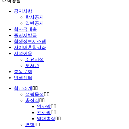
대학생활
공지사항
학사공지
일반공지
학자금대출
증명서발급
학생정보시스템
사이버혼합강좌
시설이용
주요시설
도서관
총동문회
인권센터
학교소개
설립목적
총장실
인사말
프로필
역대총장
연혁