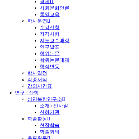
경제IT
사회문화언론
통일교육
학사운영
수강신청
자격시험
지도교수배정
연구발표
학위논문
학위논문대체
학적변동
학사일정
각종서식
강의시간표
연구 · 산학
심연북한연구소
소개 / 인사말
산하기관
학술활동
현장학습
학술회의
출판활동