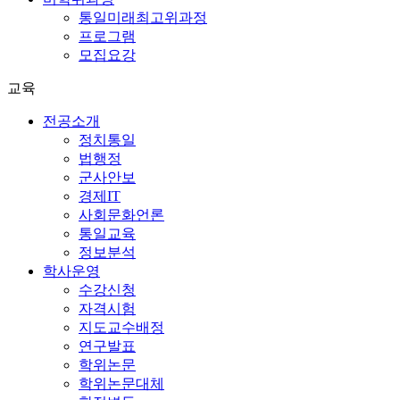
통일미래최고위과정
프로그램
모집요강
교육
전공소개
정치통일
법행정
군사안보
경제IT
사회문화언론
통일교육
정보분석
학사운영
수강신청
자격시험
지도교수배정
연구발표
학위논문
학위논문대체