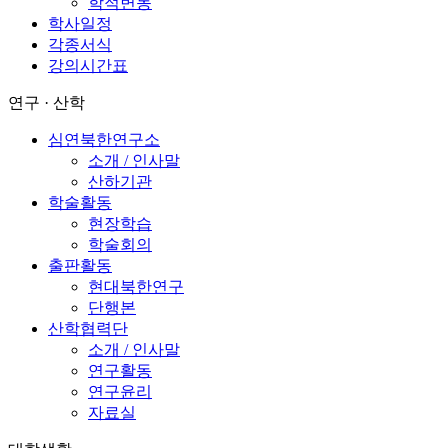
학적변동
학사일정
각종서식
강의시간표
연구 · 산학
심연북한연구소
소개 / 인사말
산하기관
학술활동
현장학습
학술회의
출판활동
현대북한연구
단행본
산학협력단
소개 / 인사말
연구활동
연구윤리
자료실