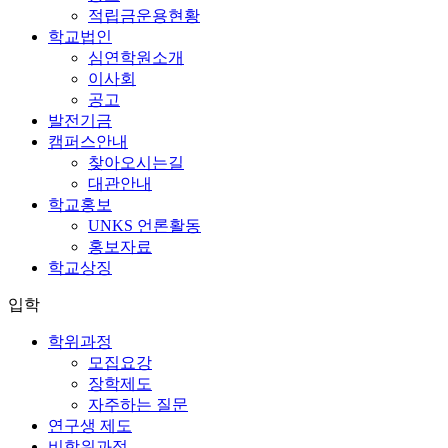
적립금운용현황
학교법인
심연학원소개
이사회
공고
발전기금
캠퍼스안내
찾아오시는길
대관안내
학교홍보
UNKS 언론활동
홍보자료
학교상징
입학
학위과정
모집요강
장학제도
자주하는 질문
연구생 제도
비학위과정