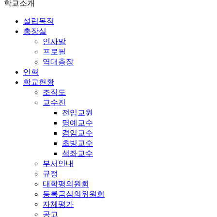
학교소개
설립목적
총장실
인사말
프로필
역대총장
연혁
학교현황
조직도
교수진
전임교원
명예교수
겸임교수
초빙교수
석좌교수
부서안내
규정
대학평의원회
등록금심의위원회
자체평가
공고