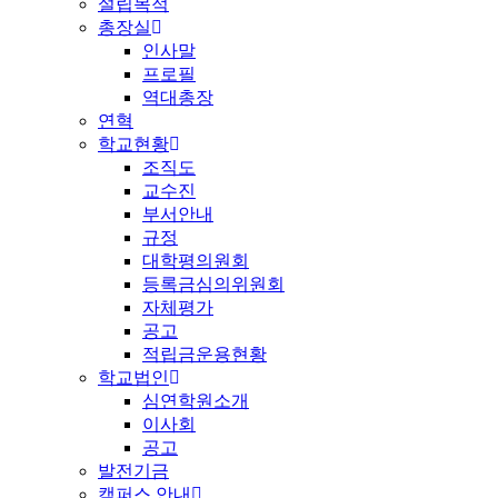
설립목적
총장실
인사말
프로필
역대총장
연혁
학교현황
조직도
교수진
부서안내
규정
대학평의원회
등록금심의위원회
자체평가
공고
적립금운용현황
학교법인
심연학원소개
이사회
공고
발전기금
캠퍼스 안내