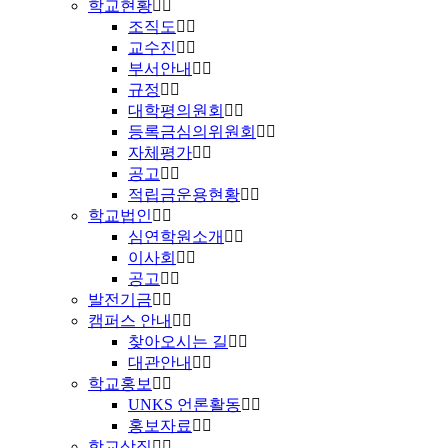
학교현황
조직도
교수진
부서안내
규정
대학평의원회
등록금심의위원회
자체평가
공고
적립금운용현황
학교법인
심연학원소개
이사회
공고
발전기금
캠퍼스 안내
찾아오시는 길
대관안내
학교홍보
UNKS 언론활동
홍보자료
학교상징