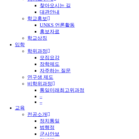
찾아오시는 길
대관안내
학교홍보
UNKS 언론활동
홍보자료
학교상징
입학
학위과정
모집요강
장학제도
자주하는 질문
연구생 제도
비학위과정
통일미래최고위과정
–
–
교육
전공소개
정치통일
법행정
군사안보