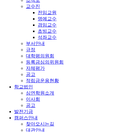
조직도
교수진
전임교원
명예교수
겸임교수
초빙교수
석좌교수
부서안내
규정
대학평의원회
등록금심의위원회
자체평가
공고
적립금운용현황
학교법인
심연학원소개
이사회
공고
발전기금
캠퍼스안내
찾아오시는길
대관안내