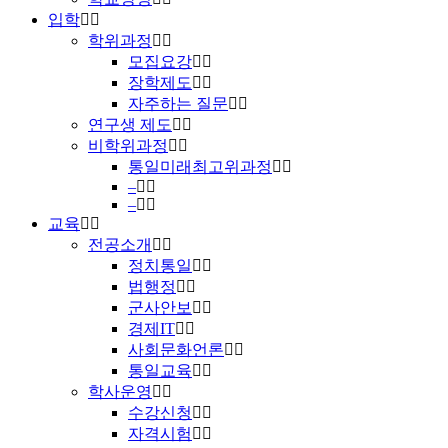
입학
학위과정
모집요강
장학제도
자주하는 질문
연구생 제도
비학위과정
통일미래최고위과정
–
–
교육
전공소개
정치통일
법행정
군사안보
경제IT
사회문화언론
통일교육
학사운영
수강신청
자격시험