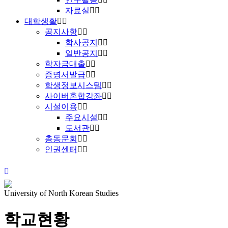
자료실
대학생활
공지사항
학사공지
일반공지
학자금대출
증명서발급
학생정보시스템
사이버혼합강좌
시설이용
주요시설
도서관
총동문회
인권센터
University of North Korean Studies
학교현황