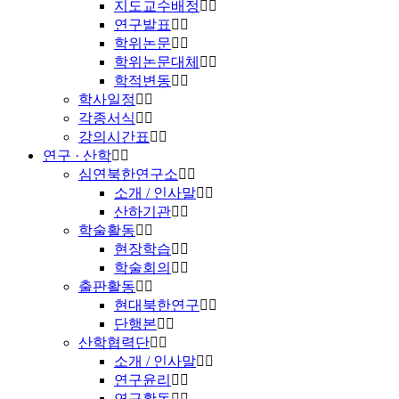
지도교수배정
연구발표
학위논문
학위논문대체
학적변동
학사일정
각종서식
강의시간표
연구 · 산학
심연북한연구소
소개 / 인사말
산하기관
학술활동
현장학습
학술회의
출판활동
현대북한연구
단행본
산학협력단
소개 / 인사말
연구윤리
연구활동