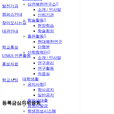
심연북한연구소
발전기금
소개 / 인사말
캠퍼스안내
산하기관
학술활동
찾아오시는길
현장학습
학술회의
대관안내
출판활동
현대북한연구
단행본
학교홍보
산학협력단
UNKS 언론활동
소개 / 인사말
연구윤리
홍보자료
연구활동
자료실
대학생활
학교상징
공지사항
학사공지
일반공지
학자금대출
등록금심의위원회
증명서발급
학생정보시스템