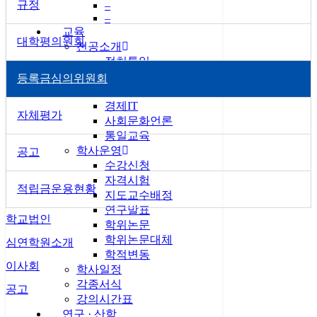
규정
–
–
교육
대학평의원회
전공소개
정치통일
법행정
등록금심의위원회
군사안보
경제IT
자체평가
사회문화언론
통일교육
학사운영
공고
수강신청
자격시험
적립금운용현황
지도교수배정
연구발표
학교법인
학위논문
학위논문대체
심연학원소개
학적변동
이사회
학사일정
각종서식
공고
강의시간표
연구 · 산학