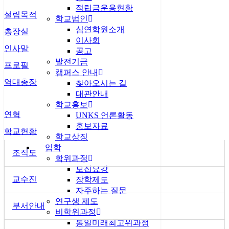
적립금운용현황
설립목적
학교법인
심연학원소개
총장실
이사회
인사말
공고
발전기금
프로필
캠퍼스 안내
역대총장
찾아오시는 길
대관안내
학교홍보
연혁
UNKS 언론활동
홍보자료
학교현황
학교상징
입학
조직도
학위과정
모집요강
교수진
장학제도
자주하는 질문
연구생 제도
부서안내
비학위과정
통일미래최고위과정