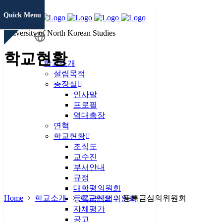
Quick Menu
University of North Korean Studies
학생정보
학교현황
시스템
학교소개
설립목적
총장실
증명서발급
인사말
프로필
역대총장
연혁
통일미래 최
학교현황
고위과정
조직도
교수진
현대북한연
부서안내
구
JAMS
규정
대학평의원회
Home
학교소개
학교현황
등록금심의위원회
KCI논문
등록금심의위원회
유사도검사
자체평가
공고