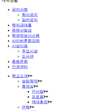
대학생활
공지사항
학사공지
일반공지
학자금대출
증명서발급
학생정보시스템
사이버혼합강좌
시설이용
주요시설
도서관
총동문회
인권센터
학교소개
설립목적
총장실
인사말
프로필
역대총장
연혁