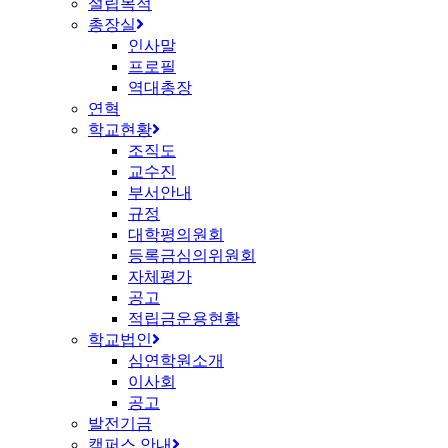
설립목적
총장실
인사말
프로필
역대총장
연혁
학교현황
조직도
교수진
부서안내
규정
대학평의원회
등록금심의위원회
자체평가
공고
적립금운용현황
학교법인
심연학원소개
이사회
공고
발전기금
캠퍼스 안내