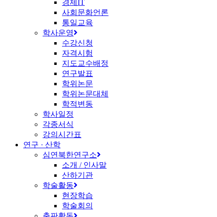
경제IT
사회문화언론
통일교육
학사운영
수강신청
자격시험
지도교수배정
연구발표
학위논문
학위논문대체
학적변동
학사일정
각종서식
강의시간표
연구 · 산학
심연북한연구소
소개 / 인사말
산하기관
학술활동
현장학습
학술회의
출판활동