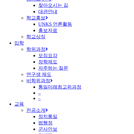
찾아오시는 길
대관안내
학교홍보
UNKS 언론활동
홍보자료
학교상징
입학
학위과정
모집요강
장학제도
자주하는 질문
연구생 제도
비학위과정
통일미래최고위과정
–
–
교육
전공소개
정치통일
법행정
군사안보