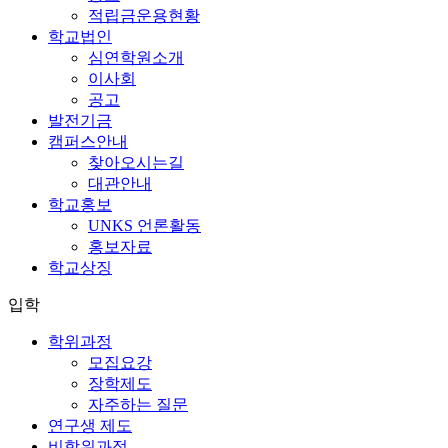
적립금운용현황
학교법인
심연학원소개
이사회
공고
발전기금
캠퍼스안내
찾아오시는길
대관안내
학교홍보
UNKS 언론활동
홍보자료
학교상징
입학
학위과정
모집요강
장학제도
자주하는 질문
연구생 제도
비학위과정