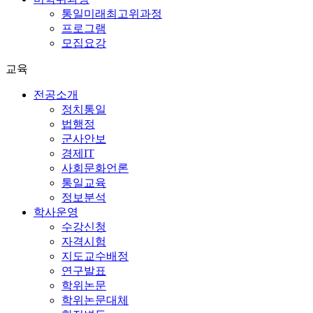
통일미래최고위과정
프로그램
모집요강
교육
전공소개
정치통일
법행정
군사안보
경제IT
사회문화언론
통일교육
정보분석
학사운영
수강신청
자격시험
지도교수배정
연구발표
학위논문
학위논문대체