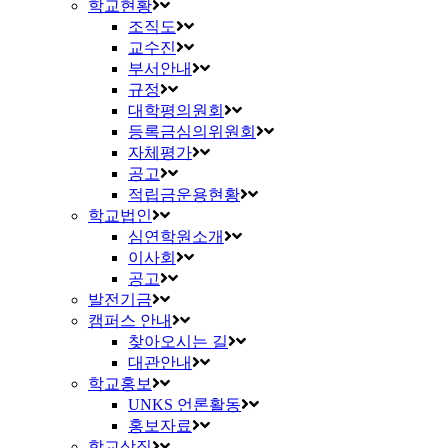
학교현황
조직도
교수진
부서안내
규정
대학평의원회
등록금심의위원회
자체평가
공고
적립금운용현황
학교법인
심연학원소개
이사회
공고
발전기금
캠퍼스 안내
찾아오시는 길
대관안내
학교홍보
UNKS 언론활동
홍보자료
학교상징