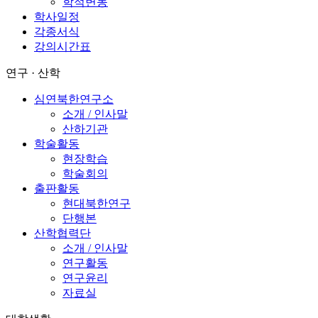
학적변동
학사일정
각종서식
강의시간표
연구 · 산학
심연북한연구소
소개 / 인사말
산하기관
학술활동
현장학습
학술회의
출판활동
현대북한연구
단행본
산학협력단
소개 / 인사말
연구활동
연구윤리
자료실