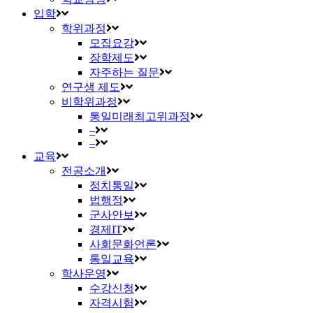
입학
학위과정
모집요강
장학제도
자주하는 질문
연구생 제도
비학위과정
통일미래최고위과정
–
–
교육
전공소개
정치통일
법행정
군사안보
경제IT
사회문화언론
통일교육
학사운영
수강신청
자격시험