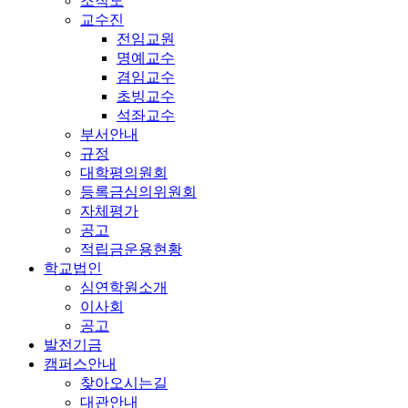
조직도
교수진
전임교원
명예교수
겸임교수
초빙교수
석좌교수
부서안내
규정
대학평의원회
등록금심의위원회
자체평가
공고
적립금운용현황
학교법인
심연학원소개
이사회
공고
발전기금
캠퍼스안내
찾아오시는길
대관안내