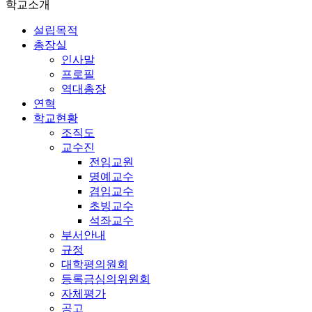
학교소개
설립목적
총장실
인사말
프로필
역대총장
연혁
학교현황
조직도
교수진
전임교원
명예교수
겸임교수
초빙교수
석좌교수
부서안내
규정
대학평의원회
등록금심의위원회
자체평가
공고