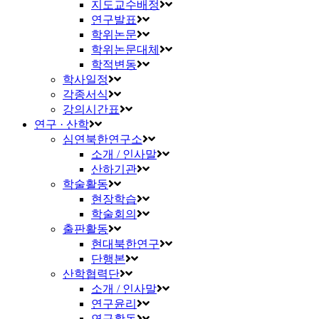
지도교수배정
연구발표
학위논문
학위논문대체
학적변동
학사일정
각종서식
강의시간표
연구 · 산학
심연북한연구소
소개 / 인사말
산하기관
학술활동
현장학습
학술회의
출판활동
현대북한연구
단행본
산학협력단
소개 / 인사말
연구윤리
연구활동