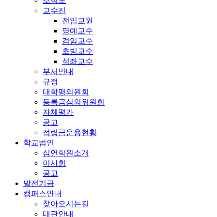
조직도
교수진
전임교원
명예교수
겸임교수
초빙교수
석좌교수
부서안내
규정
대학평의원회
등록금심의위원회
자체평가
공고
적립금운용현황
학교법인
심연학원소개
이사회
공고
발전기금
캠퍼스안내
찾아오시는길
대관안내