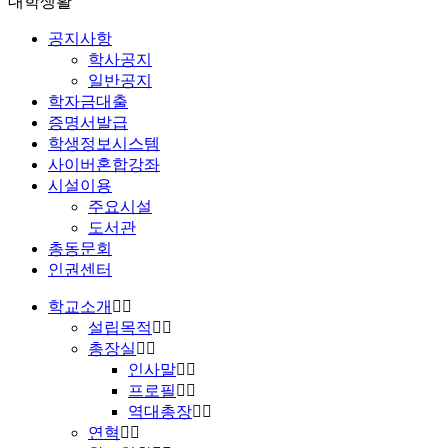
대학생활
공지사항
학사공지
일반공지
학자금대출
증명서발급
학생정보시스템
사이버혼합강좌
시설이용
주요시설
도서관
총동문회
인권센터
학교소개
설립목적
총장실
인사말
프로필
역대총장
연혁