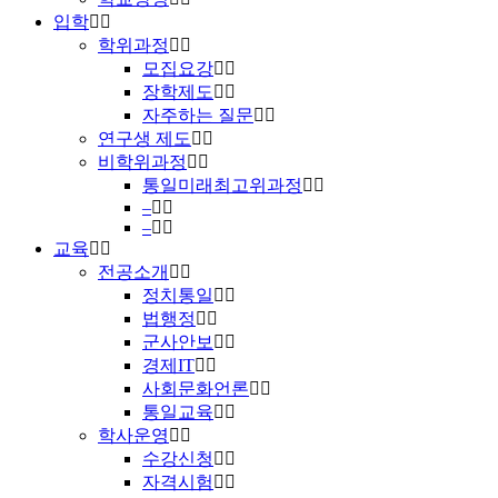
입학
학위과정
모집요강
장학제도
자주하는 질문
연구생 제도
비학위과정
통일미래최고위과정
–
–
교육
전공소개
정치통일
법행정
군사안보
경제IT
사회문화언론
통일교육
학사운영
수강신청
자격시험