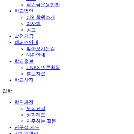
적립금운용현황
학교법인
심연학원소개
이사회
공고
발전기금
캠퍼스안내
찾아오시는길
대관안내
학교홍보
UNKS 언론활동
홍보자료
학교상징
입학
학위과정
모집요강
장학제도
자주하는 질문
연구생 제도
비학위과정