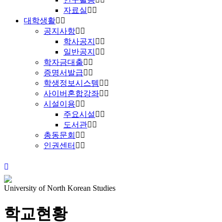
자료실
대학생활
공지사항
학사공지
일반공지
학자금대출
증명서발급
학생정보시스템
사이버혼합강좌
시설이용
주요시설
도서관
총동문회
인권센터
University of North Korean Studies
학교현황