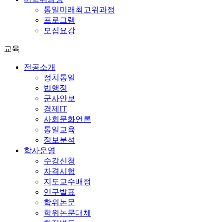
통일미래최고위과정
프로그램
모집요강
교육
전공소개
정치통일
법행정
군사안보
경제IT
사회문화언론
통일교육
정보분석
학사운영
수강신청
자격시험
지도교수배정
연구발표
학위논문
학위논문대체