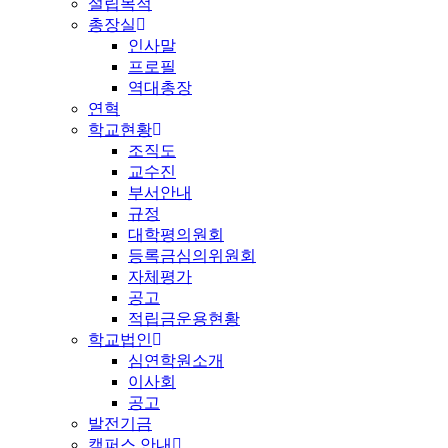
설립목적
총장실
인사말
프로필
역대총장
연혁
학교현황
조직도
교수진
부서안내
규정
대학평의원회
등록금심의위원회
자체평가
공고
적립금운용현황
학교법인
심연학원소개
이사회
공고
발전기금
캠퍼스 안내