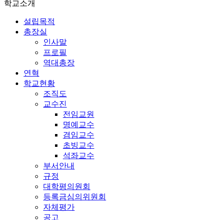
학교소개
설립목적
총장실
인사말
프로필
역대총장
연혁
학교현황
조직도
교수진
전임교원
명예교수
겸임교수
초빙교수
석좌교수
부서안내
규정
대학평의원회
등록금심의위원회
자체평가
공고