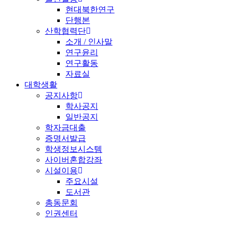
현대북한연구
단행본
산학협력단
소개 / 인사말
연구윤리
연구활동
자료실
대학생활
공지사항
학사공지
일반공지
학자금대출
증명서발급
학생정보시스템
사이버혼합강좌
시설이용
주요시설
도서관
총동문회
인권센터