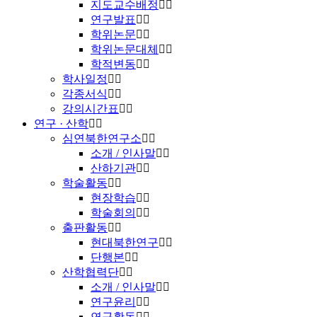
지도교수배정
연구발표
학위논문
학위논문대체
학적변동
학사일정
각종서식
강의시간표
연구 · 산학
심연북한연구소
소개 / 인사말
산하기관
학술활동
현장학습
학술회의
출판활동
현대북한연구
단행본
산학협력단
소개 / 인사말
연구윤리
연구활동