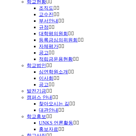
학교현황
조직도
교수진
부서안내
규정
대학평의원회
등록금심의위원회
자체평가
공고
적립금운용현황
학교법인
심연학원소개
이사회
공고
발전기금
캠퍼스 안내
찾아오시는 길
대관안내
학교홍보
UNKS 언론활동
홍보자료
학교상징