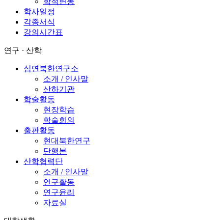
학적변동
학사일정
각종서식
강의시간표
연구 · 산학
심연북한연구소
소개 / 인사말
산하기관
학술활동
현장학습
학술회의
출판활동
현대북한연구
단행본
산학협력단
소개 / 인사말
연구활동
연구윤리
자료실