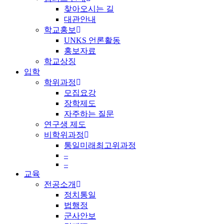
찾아오시는 길
대관안내
학교홍보
UNKS 언론활동
홍보자료
학교상징
입학
학위과정
모집요강
장학제도
자주하는 질문
연구생 제도
비학위과정
통일미래최고위과정
–
–
교육
전공소개
정치통일
법행정
군사안보