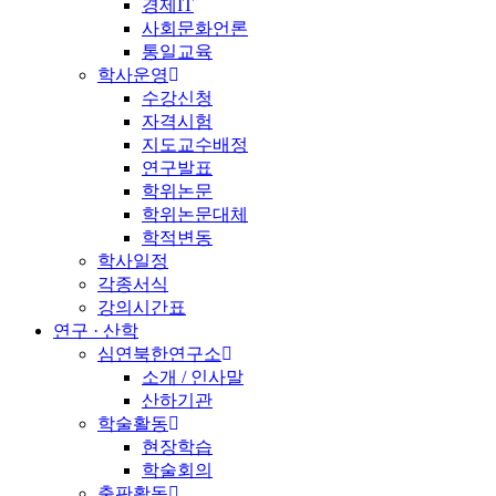
경제IT
사회문화언론
통일교육
학사운영
수강신청
자격시험
지도교수배정
연구발표
학위논문
학위논문대체
학적변동
학사일정
각종서식
강의시간표
연구 · 산학
심연북한연구소
소개 / 인사말
산하기관
학술활동
현장학습
학술회의
출판활동