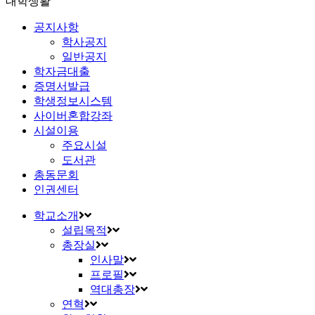
대학생활
공지사항
학사공지
일반공지
학자금대출
증명서발급
학생정보시스템
사이버혼합강좌
시설이용
주요시설
도서관
총동문회
인권센터
학교소개
설립목적
총장실
인사말
프로필
역대총장
연혁