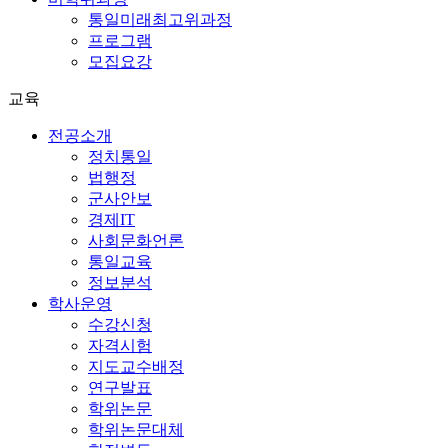
통일미래최고위과정
프로그램
모집요강
교육
전공소개
정치통일
법행정
군사안보
경제IT
사회문화언론
통일교육
정보분석
학사운영
수강신청
자격시험
지도교수배정
연구발표
학위논문
학위논문대체