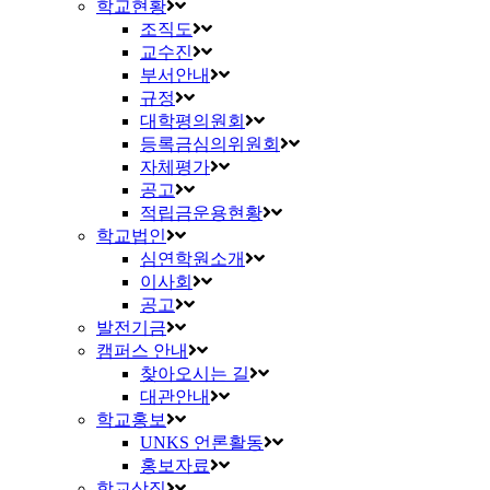
학교현황
조직도
교수진
부서안내
규정
대학평의원회
등록금심의위원회
자체평가
공고
적립금운용현황
학교법인
심연학원소개
이사회
공고
발전기금
캠퍼스 안내
찾아오시는 길
대관안내
학교홍보
UNKS 언론활동
홍보자료
학교상징