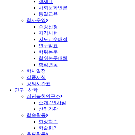
경제IT
사회문화언론
통일교육
학사운영
수강신청
자격시험
지도교수배정
연구발표
학위논문
학위논문대체
학적변동
학사일정
각종서식
강의시간표
연구 · 산학
심연북한연구소
소개 / 인사말
산하기관
학술활동
현장학습
학술회의
출판활동