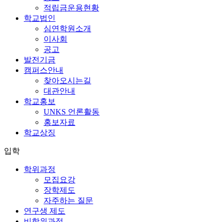
적립금운용현황
학교법인
심연학원소개
이사회
공고
발전기금
캠퍼스안내
찾아오시는길
대관안내
학교홍보
UNKS 언론활동
홍보자료
학교상징
입학
학위과정
모집요강
장학제도
자주하는 질문
연구생 제도
비학위과정