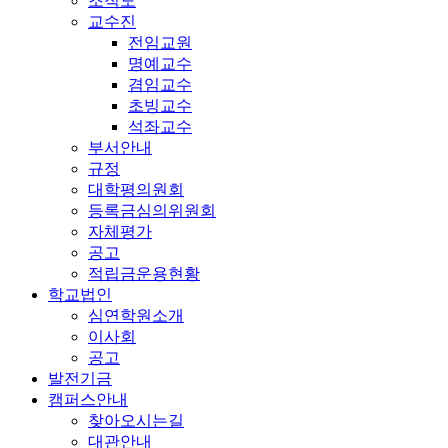
조직도
교수진
전임교원
명예교수
겸임교수
초빙교수
석좌교수
부서안내
규정
대학평의원회
등록금심의위원회
자체평가
공고
적립금운용현황
학교법인
심연학원소개
이사회
공고
발전기금
캠퍼스안내
찾아오시는길
대관안내