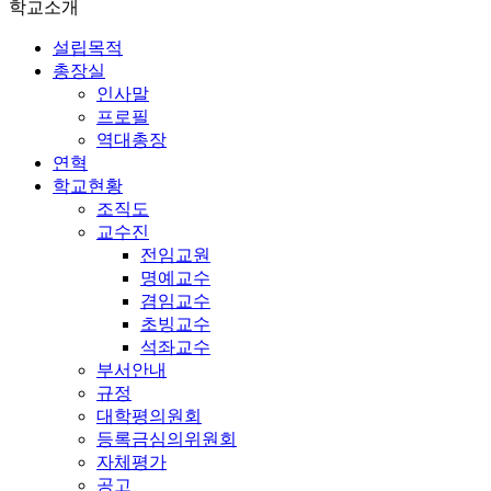
학교소개
설립목적
총장실
인사말
프로필
역대총장
연혁
학교현황
조직도
교수진
전임교원
명예교수
겸임교수
초빙교수
석좌교수
부서안내
규정
대학평의원회
등록금심의위원회
자체평가
공고