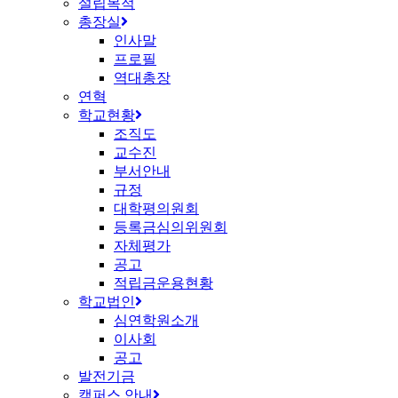
설립목적
총장실
인사말
프로필
역대총장
연혁
학교현황
조직도
교수진
부서안내
규정
대학평의원회
등록금심의위원회
자체평가
공고
적립금운용현황
학교법인
심연학원소개
이사회
공고
발전기금
캠퍼스 안내