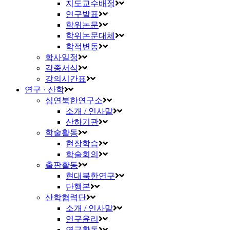
지도교수배정
연구발표
학위논문
학위논문대체
학적변동
학사일정
각종서식
강의시간표
연구 · 산학
심연북한연구소
소개 / 인사말
산하기관
학술활동
현장학습
학술회의
출판활동
현대북한연구
단행본
산학협력단
소개 / 인사말
연구윤리
연구활동