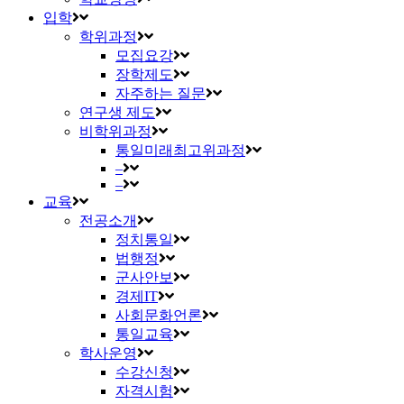
입학
학위과정
모집요강
장학제도
자주하는 질문
연구생 제도
비학위과정
통일미래최고위과정
–
–
교육
전공소개
정치통일
법행정
군사안보
경제IT
사회문화언론
통일교육
학사운영
수강신청
자격시험