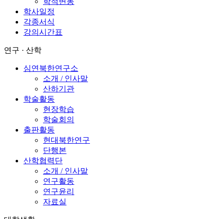
학적변동
학사일정
각종서식
강의시간표
연구 · 산학
심연북한연구소
소개 / 인사말
산하기관
학술활동
현장학습
학술회의
출판활동
현대북한연구
단행본
산학협력단
소개 / 인사말
연구활동
연구윤리
자료실