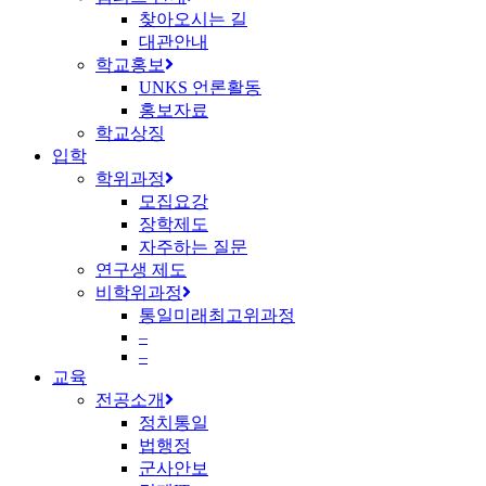
찾아오시는 길
대관안내
학교홍보
UNKS 언론활동
홍보자료
학교상징
입학
학위과정
모집요강
장학제도
자주하는 질문
연구생 제도
비학위과정
통일미래최고위과정
–
–
교육
전공소개
정치통일
법행정
군사안보