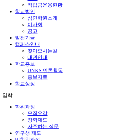
적립금운용현황
학교법인
심연학원소개
이사회
공고
발전기금
캠퍼스안내
찾아오시는길
대관안내
학교홍보
UNKS 언론활동
홍보자료
학교상징
입학
학위과정
모집요강
장학제도
자주하는 질문
연구생 제도
비학위과정