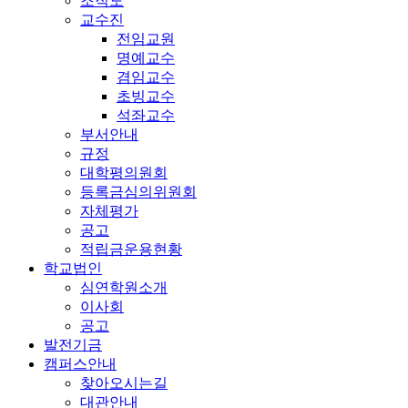
조직도
교수진
전임교원
명예교수
겸임교수
초빙교수
석좌교수
부서안내
규정
대학평의원회
등록금심의위원회
자체평가
공고
적립금운용현황
학교법인
심연학원소개
이사회
공고
발전기금
캠퍼스안내
찾아오시는길
대관안내