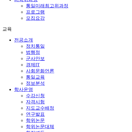
통일미래최고위과정
프로그램
모집요강
교육
전공소개
정치통일
법행정
군사안보
경제IT
사회문화언론
통일교육
정보분석
학사운영
수강신청
자격시험
지도교수배정
연구발표
학위논문
학위논문대체