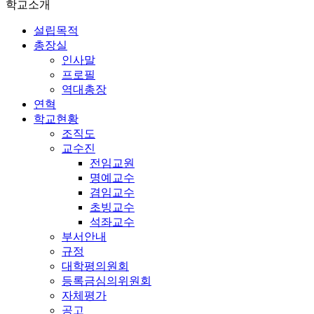
학교소개
설립목적
총장실
인사말
프로필
역대총장
연혁
학교현황
조직도
교수진
전임교원
명예교수
겸임교수
초빙교수
석좌교수
부서안내
규정
대학평의원회
등록금심의위원회
자체평가
공고