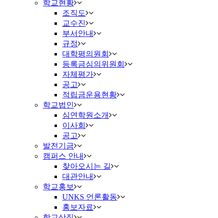
학교현황
조직도
교수진
부서안내
규정
대학평의원회
등록금심의위원회
자체평가
공고
적립금운용현황
학교법인
심연학원소개
이사회
공고
발전기금
캠퍼스 안내
찾아오시는 길
대관안내
학교홍보
UNKS 언론활동
홍보자료
학교상징