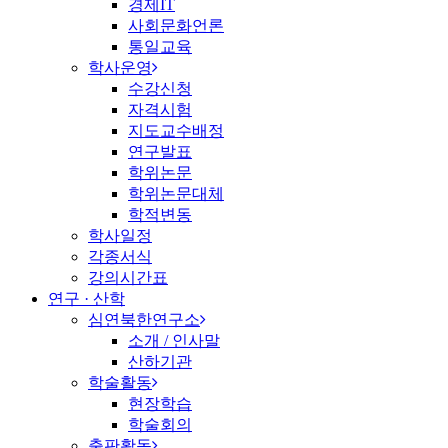
경제IT
사회문화언론
통일교육
학사운영
수강신청
자격시험
지도교수배정
연구발표
학위논문
학위논문대체
학적변동
학사일정
각종서식
강의시간표
연구 · 산학
심연북한연구소
소개 / 인사말
산하기관
학술활동
현장학습
학술회의
출판활동