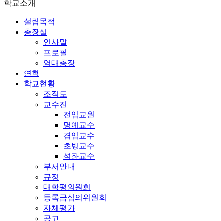
학교소개
설립목적
총장실
인사말
프로필
역대총장
연혁
학교현황
조직도
교수진
전임교원
명예교수
겸임교수
초빙교수
석좌교수
부서안내
규정
대학평의원회
등록금심의위원회
자체평가
공고