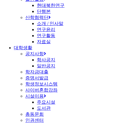
현대북한연구
단행본
산학협력단
소개 / 인사말
연구윤리
연구활동
자료실
대학생활
공지사항
학사공지
일반공지
학자금대출
증명서발급
학생정보시스템
사이버혼합강좌
시설이용
주요시설
도서관
총동문회
인권센터