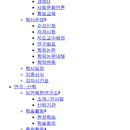
경제IT
사회문화언론
통일교육
학사운영
수강신청
자격시험
지도교수배정
연구발표
학위논문
학위논문대체
학적변동
학사일정
각종서식
강의시간표
연구 · 산학
심연북한연구소
소개 / 인사말
산하기관
학술활동
현장학습
학술회의
출판활동