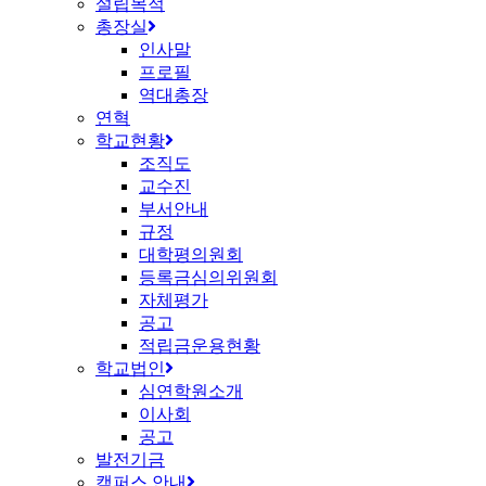
설립목적
총장실
인사말
프로필
역대총장
연혁
학교현황
조직도
교수진
부서안내
규정
대학평의원회
등록금심의위원회
자체평가
공고
적립금운용현황
학교법인
심연학원소개
이사회
공고
발전기금
캠퍼스 안내