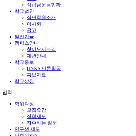
적립금운용현황
학교법인
심연학원소개
이사회
공고
발전기금
캠퍼스안내
찾아오시는길
대관안내
학교홍보
UNKS 언론활동
홍보자료
학교상징
입학
학위과정
모집요강
장학제도
자주하는 질문
연구생 제도
비학위과정