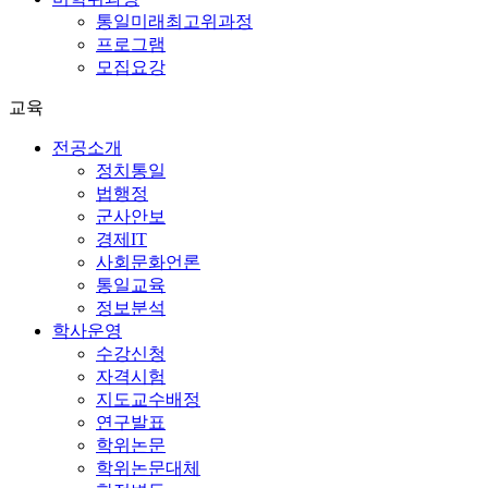
통일미래최고위과정
프로그램
모집요강
교육
전공소개
정치통일
법행정
군사안보
경제IT
사회문화언론
통일교육
정보분석
학사운영
수강신청
자격시험
지도교수배정
연구발표
학위논문
학위논문대체