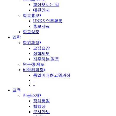
찾아오시는 길
대관안내
학교홍보
UNKS 언론활동
홍보자료
학교상징
입학
학위과정
모집요강
장학제도
자주하는 질문
연구생 제도
비학위과정
통일미래최고위과정
–
–
교육
전공소개
정치통일
법행정
군사안보