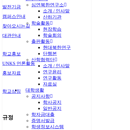
심연북한연구소
발전기금
소개 / 인사말
캠퍼스안내
산하기관
학술활동
찾아오시는길
현장학습
학술회의
대관안내
출판활동
현대북한연구
단행본
학교홍보
산학협력단
UNKS 언론활동
소개 / 인사말
연구윤리
홍보자료
연구활동
자료실
대학생활
학교상징
공지사항
학사공지
일반공지
학자금대출
규정
증명서발급
학생정보시스템