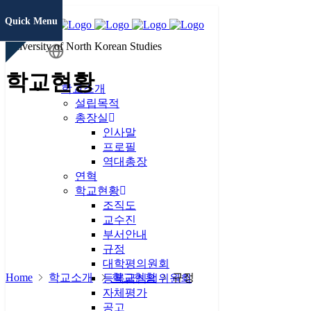
Quick Menu
University of North Korean Studies
학생정보
학교현황
시스템
학교소개
설립목적
총장실
증명서발급
인사말
프로필
역대총장
연혁
통일미래 최
학교현황
고위과정
조직도
교수진
현대북한연
부서안내
구
JAMS
규정
대학평의원회
Home
학교소개
학교현황
규정
KCI논문
등록금심의위원회
유사도검사
자체평가
공고