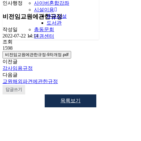
인사행정
사이버혼합강좌
시설이용
비전임교원에관한규정
주요시설
도서관
총동문회
작성일
2022-07-22 14:14
인권센터
조회
1598
비전임교원에관한규정-9차개정.pdf
이전글
강사임용규정
다음글
교원해외파견에관한규정
답글쓰기
목록보기