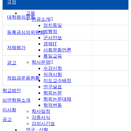
규정
–
–
교육
대학평의원회
전공소개
정치통일
법행정
등록금심의위원회
군사안보
경제IT
자체평가
사회문화언론
통일교육
학사운영
공고
수강신청
자격시험
적립금운용현황
지도교수배정
연구발표
학교법인
학위논문
학위논문대체
심연학원소개
학적변동
이사회
학사일정
각종서식
공고
강의시간표
연구 · 산학