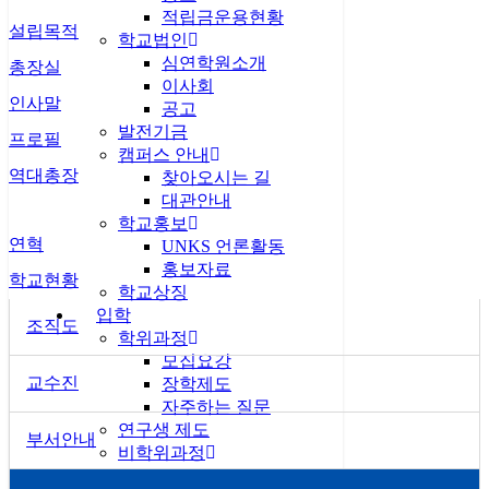
적립금운용현황
설립목적
학교법인
심연학원소개
총장실
이사회
인사말
공고
발전기금
프로필
캠퍼스 안내
역대총장
찾아오시는 길
대관안내
학교홍보
연혁
UNKS 언론활동
홍보자료
학교현황
학교상징
입학
조직도
학위과정
모집요강
교수진
장학제도
자주하는 질문
연구생 제도
부서안내
비학위과정
통일미래최고위과정